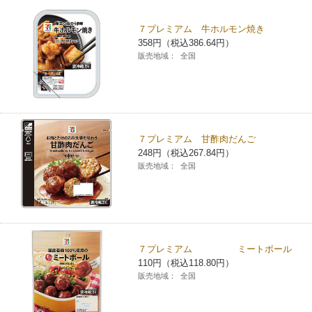
チケットサービス
宅配便
ギフト
コピー
企業理念
セブン＆アイ・ホールディングスの重点課題
７プレミアム 牛ホルモン焼き
358円（税込386.64円）
加盟店オーナー募集
物件募集・購入
セブン‐イレブンでお受取り
セブンチケット
切手・はがき・印紙
販売地域：
全国
プリペイドカード・金券
プリント
会社概要
サステナビリティ活動基本方針
アルバイト情報
採用情報
タワーレコード
停電時のサービス停止のお知らせ
チケットぴあ
セブン銀行ATM
ニンテンドー・ダウンロードカード
スキャン
貸借対照表・損益計算書
サステナビリティ推進体制
店舗検索
ネットショッピング
お問い合わせ
セブンネットショッピング
イープラス
ご利用可能なお支払い方法
ファクス
沿革
７プレミアム 甘酢肉だんご
GREEN CHALLENGE 2050
248円（税込267.84円）
Language
販売地域：
全国
CNプレイガイド
各種料金のお支払い
チケット
国内店舗数
4VISIONS
English (Corporate)
English (Services)
JTB
スマホプリペイド
プリペイドサービス
売上高、店舗数推移
サステナビリティニュース
中文[繁體字](服務)
７プレミアム ミートボール
レジでApple Accountにチャージ
スポーツ振興くじ
セブン‐イレブンの海外事業
简体中文(服务)
サステナビリティレポート
110円（税込118.80円）
販売地域：
全国
한국어(서비스)
オンラインフォトサービス
行政サービス
データで見るセブン‐イレブン
報告書ライブラリー
ภาษาไทย(บริการ)