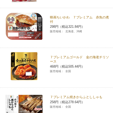
コインランドリー（店舗限定）
保険
セブン‐イレブンの「商品力」
映画ちいかわ ７プレミアム 赤魚の煮
宅配ロッカー（店舗限定）
学び・教育
付
セブン-イレブンの横顔
298円（税込321.84円）
販売地域：
北海道、沖縄
自転車シェアリング（店舗限定）
セブン-イレブンの歴史
モバイルバッテリーシェアリング（店舗限定）
７プレミアムゴールド 金の海老チリソ
ース
モバイルWi-Fiバッテリーシェアリング（店舗限定）
468円（税込505.44円）
販売地域：
全国
荷物預かりサービス「ecbocloakエクボクローク」（店舗限定）
パウダースペース ラブン（店舗限定）
７プレミアム焼きからふとししゃも
258円（税込278.64円）
ソフトバンクギフト
販売地域：
全国