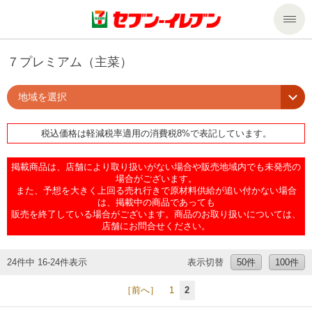
商品のご案内
７プレミアム（主菜）
地域を選択
セール・キャンペーン
商品のご案内トップ
税込価格は軽減税率適用の消費税8%で表記しています。
今週の新商品
サービス
掲載商品は、店舗により取り扱いがない場合や販売地域内でも未発売の
来週の新商品
企業情報
サービストップ
場合がございます。
また、予想を大きく上回る売れ行きで原材料供給が追い付かない場合
は、掲載中の商品であっても
販売を終了している場合がございます。商品のお取り扱いについては、
商品カテゴリ一覧
nanacoトップ
私たちの取組み
企業情報トップ
店舗にお問合せください。
セブンプレミアム
マルチコピー機でできること
ニュースリリース
サステナビリティ
24件中 16-24件表示
表示切替
50件
100件
［前へ］
1
2
便利なサービス
食の安全・安心への取組み
マルチコピー機でできることトップ
ごあいさつ
サステナビリティトップ