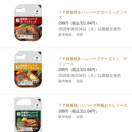
チケットサービス
宅配便
ギフト
コピー
企業理念
セブン＆アイ・ホールディングスの重点課題
７Ｐ鉄板焼きハンバーグガーリックソー
ス
加盟店オーナー募集
物件募集・購入
セブン‐イレブンでお受取り
298円（税込321.84円）
セブンチケット
切手・はがき・印紙
プリペイドカード・金券
プリント
会社概要
サステナビリティ活動基本方針
2026年08月04日（火）以降順次発売
アルバイト情報
採用情報
販売地域：
全国
タワーレコード
停電時のサービス停止のお知らせ
チケットぴあ
セブン銀行ATM
ニンテンドー・ダウンロードカード
スキャン
貸借対照表・損益計算書
サステナビリティ推進体制
店舗検索
ネットショッピング
お問い合わせ
セブンネットショッピング
イープラス
ご利用可能なお支払い方法
ファクス
沿革
７Ｐ鉄板焼きハンバーグチーズイン デ
GREEN CHALLENGE 2050
ミソース
Language
298円（税込321.84円）
CNプレイガイド
各種料金のお支払い
チケット
国内店舗数
4VISIONS
2026年08月04日（火）以降順次発売
English (Corporate)
販売地域：
全国
English (Services)
JTB
スマホプリペイド
プリペイドサービス
売上高、店舗数推移
サステナビリティニュース
中文[繁體字](服務)
７Ｐ鉄板焼ハンバーグ和風おろしソース
レジでApple Accountにチャージ
スポーツ振興くじ
セブン‐イレブンの海外事業
简体中文(服务)
サステナビリティレポート
288円（税込311.04円）
販売地域：
全国
한국어(서비스)
オンラインフォトサービス
行政サービス
データで見るセブン‐イレブン
報告書ライブラリー
ภาษาไทย(บริการ)