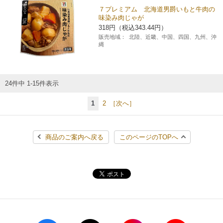
７プレミアム 北海道男爵いもと牛肉の
味染み肉じゃが
318円（税込343.44円）
販売地域：
北陸、近畿、中国、四国、九州、沖
縄
24件中 1-15件表示
1
2
［次へ］
商品のご案内へ戻る
このページのTOPへ