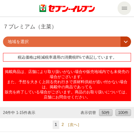
商品のご案内
７プレミアム（主菜）
地域を選択
セール・キャンペーン
商品のご案内トップ
税込価格は軽減税率適用の消費税8%で表記しています。
今週の新商品
サービス
掲載商品は、店舗により取り扱いがない場合や販売地域内でも未発売の
来週の新商品
企業情報
サービストップ
場合がございます。
また、予想を大きく上回る売れ行きで原材料供給が追い付かない場合
は、掲載中の商品であっても
販売を終了している場合がございます。商品のお取り扱いについては、
商品カテゴリ一覧
nanacoトップ
私たちの取組み
企業情報トップ
店舗にお問合せください。
セブンプレミアム
マルチコピー機でできること
ニュースリリース
サステナビリティ
24件中 1-15件表示
表示切替
50件
100件
1
2
［次へ］
便利なサービス
食の安全・安心への取組み
マルチコピー機でできることトップ
ごあいさつ
サステナビリティトップ