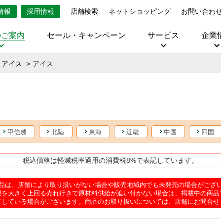
情報
採用情報
店舗検索
ネットショッピング
お問い合わ
のご案内
セール・キャンペーン
サービス
企業
・アイス
アイス
甲信越
北陸
東海
近畿
中国
四国
税込価格は軽減税率適用の消費税8%で表記しています。
品は、店舗により取り扱いがない場合や販売地域内でも未発売の場合がござ
想を大きく上回る売れ行きで原材料供給が追い付かない場合は、掲載中の商品
了している場合がございます。商品のお取り扱いについては、店舗にお問合せ