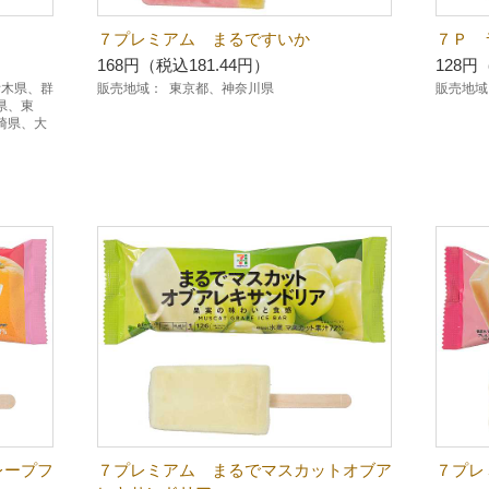
７プレミアム まるですいか
７Ｐ 
168円（税込181.44円）
128円
栃木県、群
販売地域：
東京都、神奈川県
販売地域
県、東
崎県、大
レープフ
７プレミアム まるでマスカットオブア
７プレ