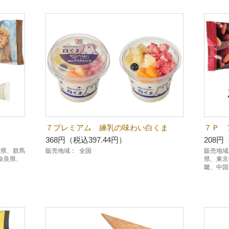
７プレミアム 練乳の味わい白くま
７Ｐ 
368円（税込397.44円）
208円
木県、群馬
販売地域：
全国
販売地域
奈良県、
県、東京
畿、中国