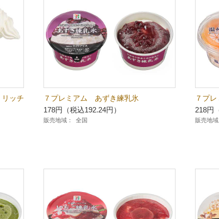
 リッチ
７プレミアム あずき練乳氷
７プレ
178円（税込192.24円）
218円
販売地域：
全国
販売地域