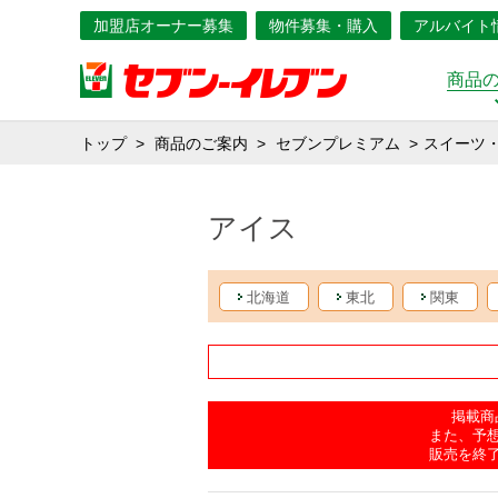
加盟店オーナー募集
物件募集・購入
アルバイト
商品
トップ
商品のご案内
セブンプレミアム
スイーツ
アイス
北海道
東北
関東
掲載商
また、予
販売を終