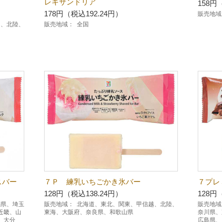
レキサンドリア
158円
178円（税込192.24円）
販売地域
越、北陸、
販売地域：
全国
スバー
７Ｐ 練乳いちごかき氷バー
７プレ
128円（税込138.24円）
128円
馬県、埼玉
販売地域：
北海道、東北、関東、甲信越、北陸、
販売地域
近畿、山
東海、大阪府、奈良県、和歌山県
奈川県、
、大分
広島県、