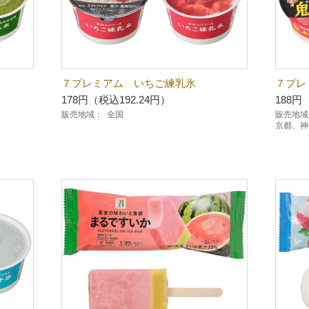
７プレミアム いちご練乳氷
７プレ
178円（税込192.24円）
188円
販売地域：
全国
販売地域
京都、神