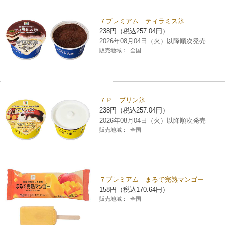
チケットサービス
宅配便
ギフト
コピー
企業理念
セブン＆アイ・ホールディングスの重点課題
７プレミアム ティラミス氷
238円（税込257.04円）
加盟店オーナー募集
物件募集・購入
セブン‐イレブンでお受取り
セブンチケット
切手・はがき・印紙
2026年08月04日（火）以降順次発売
プリペイドカード・金券
プリント
会社概要
サステナビリティ活動基本方針
販売地域：
全国
アルバイト情報
採用情報
タワーレコード
停電時のサービス停止のお知らせ
チケットぴあ
セブン銀行ATM
ニンテンドー・ダウンロードカード
スキャン
貸借対照表・損益計算書
サステナビリティ推進体制
店舗検索
ネットショッピング
お問い合わせ
セブンネットショッピング
イープラス
ご利用可能なお支払い方法
ファクス
沿革
７Ｐ プリン氷
GREEN CHALLENGE 2050
238円（税込257.04円）
Language
2026年08月04日（火）以降順次発売
CNプレイガイド
各種料金のお支払い
チケット
国内店舗数
4VISIONS
販売地域：
全国
English (Corporate)
English (Services)
JTB
スマホプリペイド
プリペイドサービス
売上高、店舗数推移
サステナビリティニュース
中文[繁體字](服務)
７プレミアム まるで完熟マンゴー
レジでApple Accountにチャージ
スポーツ振興くじ
セブン‐イレブンの海外事業
简体中文(服务)
サステナビリティレポート
158円（税込170.64円）
販売地域：
全国
한국어(서비스)
オンラインフォトサービス
行政サービス
データで見るセブン‐イレブン
報告書ライブラリー
ภาษาไทย(บริการ)