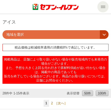
商品のご案内
アイス
地域を選択
セール・キャンペーン
商品のご案内トップ
税込価格は軽減税率適用の消費税8%で表記しています。
今週の新商品
サービス
掲載商品は、店舗により取り扱いがない場合や販売地域内でも未発売の
来週の新商品
企業情報
サービストップ
場合がございます。
また、予想を大きく上回る売れ行きで原材料供給が追い付かない場合
は、掲載中の商品であっても
販売を終了している場合がございます。商品のお取り扱いについては、
商品カテゴリ一覧
nanacoトップ
私たちの取組み
企業情報トップ
店舗にお問合せください。
セブンプレミアム
マルチコピー機でできること
ニュースリリース
サステナビリティ
28件中 1-15件表示
表示切替
50件
100件
1
2
［次へ］
便利なサービス
食の安全・安心への取組み
マルチコピー機でできることトップ
ごあいさつ
サステナビリティトップ