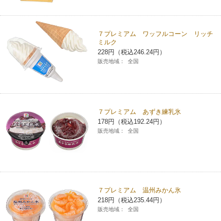
コインランドリー（店舗限定）
保険
セブン‐イレブンの「商品力」
７プレミアム ワッフルコーン リッチ
宅配ロッカー（店舗限定）
学び・教育
ミルク
セブン-イレブンの横顔
228円（税込246.24円）
販売地域：
全国
自転車シェアリング（店舗限定）
セブン-イレブンの歴史
モバイルバッテリーシェアリング（店舗限定）
７プレミアム あずき練乳氷
178円（税込192.24円）
モバイルWi-Fiバッテリーシェアリング（店舗限定）
販売地域：
全国
荷物預かりサービス「ecbocloakエクボクローク」（店舗限定）
パウダースペース ラブン（店舗限定）
７プレミアム 温州みかん氷
218円（税込235.44円）
ソフトバンクギフト
販売地域：
全国