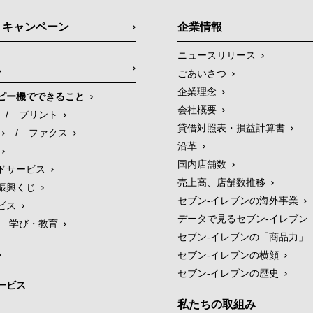
・キャンペーン
企業情報
ニュースリリース
ス
ごあいさつ
企業理念
ピー機でできること
会社概要
/
プリント
貸借対照表・損益計算書
/
ファクス
沿革
国内店舗数
ドサービス
売上高、店舗数推移
振興くじ
セブン‐イレブンの海外事業
ビス
データで見るセブン‐イレブン
学び・教育
セブン‐イレブンの「商品力」
セブン-イレブンの横顔
セブン-イレブンの歴史
ービス
私たちの取組み