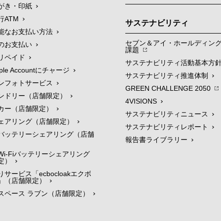
がき・印紙
行ATM
サステナビリティ
能なお支払い方法
セブン＆アイ・ホールディン
のお支払い
課題
リペイド
サステナビリティ活動基本方
le Accountにチャージ
サステナビリティ推進体制
ンフォトサービス
GREEN CHALLENGE 2050
ンドリー（店舗限定）
4VISIONS
カー（店舗限定）
サステナビリティニュース
ェアリング（店舗限定）
サステナビリティレポート
バッテリーシェアリング（店舗
報告書ライブラリー
i-Fiバッテリーシェアリング
定）
サービス「ecbocloakエクボ
」（店舗限定）
スペース ラブン（店舗限定）