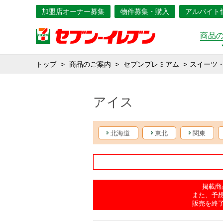
加盟店オーナー募集
物件募集・購入
アルバイト
商品
トップ
商品のご案内
セブンプレミアム
スイーツ
アイス
北海道
東北
関東
掲載商
また、予
販売を終