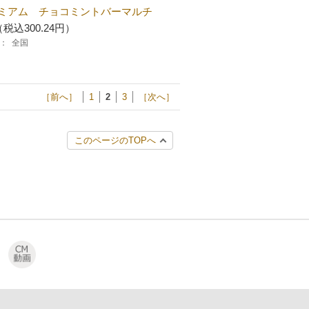
ミアム チョコミントバーマルチ
（税込300.24円）
：
全国
［前へ］
1
2
3
［次へ］
このページのTOPへ