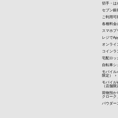
切手・は
セブン銀
ご利用可
各種料金
スマホプ
レジでApp
オンライ
コインラ
宅配ロッ
自転車シ
モバイル
限定）
モバイルW
（店舗限
荷物預かり
クローク
パウダー