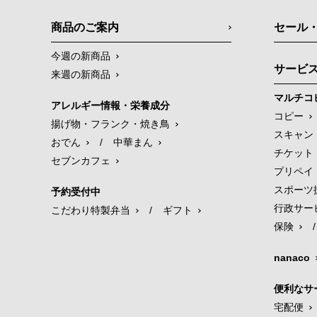
商品のご案内
セール
今週の新商品
サービ
来週の新商品
マルチコ
アレルギー情報・栄養成分
コピー
揚げ物・フランク・焼き鳥
スキャン
おでん
/
中華まん
チケット
セブンカフェ
プリペイ
スポーツ
予約受付中
行政サー
こだわり特製弁当
/
ギフト
保険
/
nanaco
便利なサ
宅配便