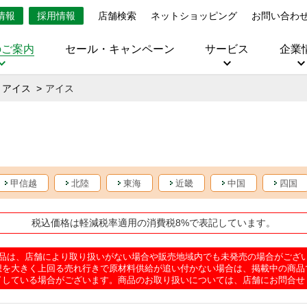
情報
採用情報
店舗検索
ネットショッピング
お問い合わ
のご案内
セール・キャンペーン
サービス
企業
・アイス
アイス
甲信越
北陸
東海
近畿
中国
四国
税込価格は軽減税率適用の消費税8%で表記しています。
品は、店舗により取り扱いがない場合や販売地域内でも未発売の場合がござ
想を大きく上回る売れ行きで原材料供給が追い付かない場合は、掲載中の商品
了している場合がございます。商品のお取り扱いについては、店舗にお問合せ