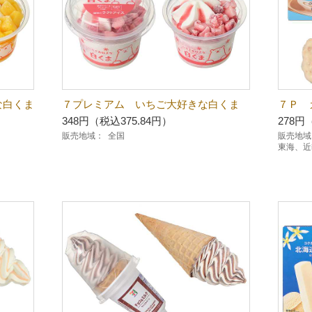
な白くま
７プレミアム いちご大好きな白くま
７Ｐ 
348円（税込375.84円）
278円
販売地域：
全国
販売地域
東海、近