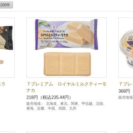
100件
ラ
７プレミアム ロイヤルミルクティーモ
７プレ
ナカ
368円
218円（税込235.44円）
販売地域
販売地域：
北海道、東北、関東、甲信越、北陸、
東海、近畿、中国、四国、九州