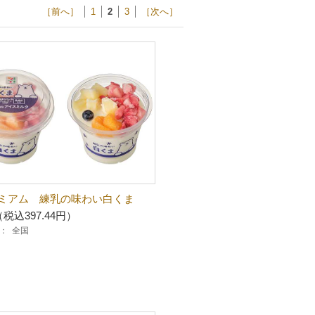
［前へ］
1
2
3
［次へ］
ミアム 練乳の味わい白くま
（税込397.44円）
：
全国