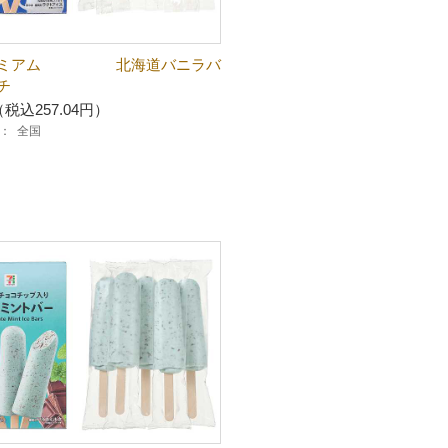
レミアム 北海道バニラバ
チ
（税込257.04円）
：
全国