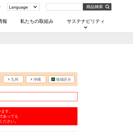
せ
Language
English
(Corporate)
情報
私たちの取組み
サステナビリティ
English
(Services)
中文[繁體字]
(服務)
简体中文(服务)
한국어(서비스)
ภาษาไทย
(บริการ)
九州
沖縄
地域区分
います。
であっても
ください。