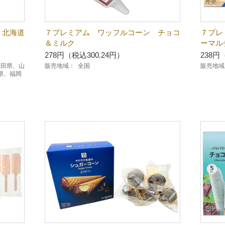
 北海道
７プレミアム ワッフルコーン チョコ
７プ
＆ミルク
ーマル
278円（税込300.24円）
238円
秋田県、山
販売地域：
全国
販売地域
県、福岡