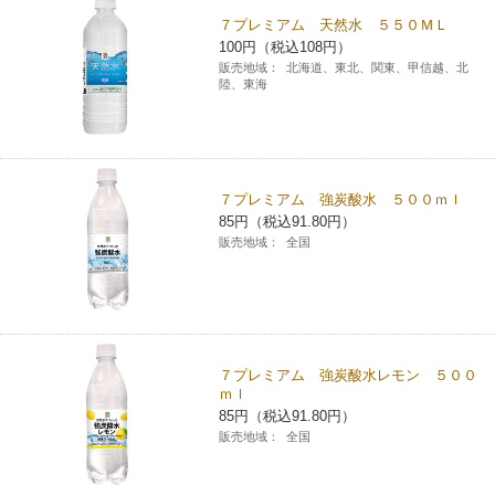
７プレミアム 天然水 ５５０ＭＬ
コインランドリー（店舗限定）
保険
セブン‐イレブンの「商品力」
100円（税込108円）
販売地域：
北海道、東北、関東、甲信越、北
陸、東海
宅配ロッカー（店舗限定）
学び・教育
セブン-イレブンの横顔
自転車シェアリング（店舗限定）
セブン-イレブンの歴史
７プレミアム 強炭酸水 ５００ｍｌ
モバイルバッテリーシェアリング（店舗限定）
85円（税込91.80円）
販売地域：
全国
モバイルWi-Fiバッテリーシェアリング（店舗限定）
荷物預かりサービス「ecbocloakエクボクローク」（店舗限定）
７プレミアム 強炭酸水レモン ５００
ｍｌ
パウダースペース ラブン（店舗限定）
85円（税込91.80円）
販売地域：
全国
ソフトバンクギフト