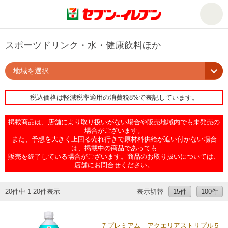
商品のご案内
スポーツドリンク・水・健康飲料ほか
地域を選択
セール・キャンペーン
商品のご案内トップ
税込価格は軽減税率適用の消費税8%で表記しています。
今週の新商品
サービス
掲載商品は、店舗により取り扱いがない場合や販売地域内でも未発売の
来週の新商品
企業情報
サービストップ
場合がございます。
また、予想を大きく上回る売れ行きで原材料供給が追い付かない場合
は、掲載中の商品であっても
販売を終了している場合がございます。商品のお取り扱いについては、
商品カテゴリ一覧
nanacoトップ
私たちの取組み
企業情報トップ
店舗にお問合せください。
セブンプレミアム
マルチコピー機でできること
ニュースリリース
サステナビリティ
20件中 1-20件表示
表示切替
15件
100件
便利なサービス
食の安全・安心への取組み
マルチコピー機でできることトップ
ごあいさつ
サステナビリティトップ
７プレミアム アクエリアストリプル５