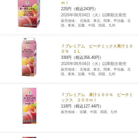
ｍｌ
チケットサービス
宅配便
ギフト
コピー
225円（税込243円）
企業理念
セブン＆アイ・ホールディングスの重点課題
2026年08月04日（火）以降順次発売
加盟店オーナー募集
物件募集・購入
販売地域：
北海道、東北、関東、甲信越、北
セブン‐イレブンでお受取り
セブンチケット
切手・はがき・印紙
プリペイドカード・金券
プリント
陸、東海、近畿、中国、四国、九州
会社概要
サステナビリティ活動基本方針
アルバイト情報
採用情報
タワーレコード
停電時のサービス停止のお知らせ
チケットぴあ
セブン銀行ATM
ニンテンドー・ダウンロードカード
スキャン
貸借対照表・損益計算書
サステナビリティ推進体制
７プレミアム ピーチミックス果汁１０
店舗検索
ネットショッピング
０％ １Ｌ
お問い合わせ
330円（税込356.40円）
セブンネットショッピング
イープラス
ご利用可能なお支払い方法
ファクス
沿革
GREEN CHALLENGE 2050
2026年08月04日（火）以降順次発売
販売地域：
北海道、東北、関東、甲信越、北
Language
陸、東海、近畿、中国、四国、九州
CNプレイガイド
各種料金のお支払い
チケット
国内店舗数
4VISIONS
English (Corporate)
English (Services)
JTB
スマホプリペイド
プリペイドサービス
７プレミアム 果汁１００％ ピーチミ
売上高、店舗数推移
サステナビリティニュース
ックス ２００ｍｌ
中文[繁體字](服務)
118円（税込127.44円）
レジでApple Accountにチャージ
スポーツ振興くじ
販売地域：
近畿、中国、四国、九州
セブン‐イレブンの海外事業
简体中文(服务)
サステナビリティレポート
한국어(서비스)
オンラインフォトサービス
行政サービス
データで見るセブン‐イレブン
報告書ライブラリー
ภาษาไทย(บริการ)