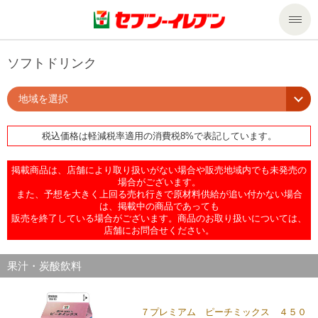
商品のご案内
ソフトドリンク
地域を選択
セール・キャンペーン
商品のご案内トップ
税込価格は軽減税率適用の消費税8%で表記しています。
今週の新商品
サービス
掲載商品は、店舗により取り扱いがない場合や販売地域内でも未発売の
来週の新商品
企業情報
サービストップ
場合がございます。
また、予想を大きく上回る売れ行きで原材料供給が追い付かない場合
は、掲載中の商品であっても
販売を終了している場合がございます。商品のお取り扱いについては、
商品カテゴリ一覧
nanacoトップ
私たちの取組み
企業情報トップ
店舗にお問合せください。
セブンプレミアム
マルチコピー機でできること
ニュースリリース
サステナビリティ
果汁・炭酸飲料
便利なサービス
食の安全・安心への取組み
マルチコピー機でできることトップ
ごあいさつ
サステナビリティトップ
７プレミアム ピーチミックス ４５０