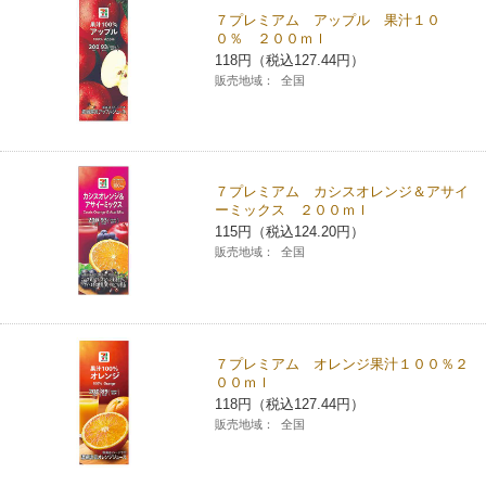
７プレミアム アップル 果汁１０
コインランドリー（店舗限定）
保険
セブン‐イレブンの「商品力」
０％ ２００ｍｌ
118円（税込127.44円）
販売地域：
全国
宅配ロッカー（店舗限定）
学び・教育
セブン-イレブンの横顔
自転車シェアリング（店舗限定）
セブン-イレブンの歴史
７プレミアム カシスオレンジ＆アサイ
モバイルバッテリーシェアリング（店舗限定）
ーミックス ２００ｍｌ
115円（税込124.20円）
販売地域：
全国
モバイルWi-Fiバッテリーシェアリング（店舗限定）
荷物預かりサービス「ecbocloakエクボクローク」（店舗限定）
７プレミアム オレンジ果汁１００％２
００ｍｌ
パウダースペース ラブン（店舗限定）
118円（税込127.44円）
販売地域：
全国
ソフトバンクギフト