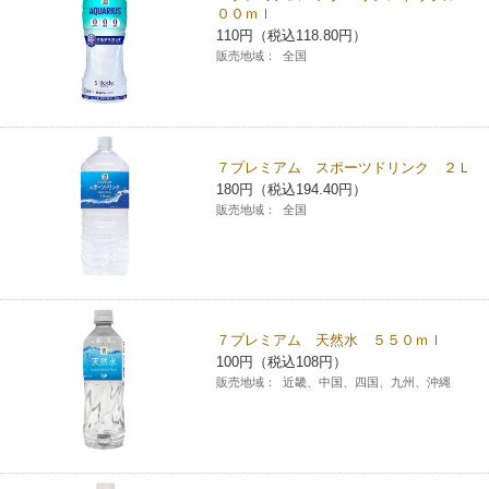
００ｍｌ
チケットサービス
宅配便
ギフト
コピー
企業理念
セブン＆アイ・ホールディングスの重点課題
110円（税込118.80円）
販売地域：
全国
加盟店オーナー募集
物件募集・購入
セブン‐イレブンでお受取り
セブンチケット
切手・はがき・印紙
プリペイドカード・金券
プリント
会社概要
サステナビリティ活動基本方針
アルバイト情報
採用情報
タワーレコード
停電時のサービス停止のお知らせ
チケットぴあ
セブン銀行ATM
ニンテンドー・ダウンロードカード
スキャン
貸借対照表・損益計算書
サステナビリティ推進体制
７プレミアム スポーツドリンク ２Ｌ
店舗検索
ネットショッピング
180円（税込194.40円）
お問い合わせ
セブンネットショッピング
イープラス
ご利用可能なお支払い方法
販売地域：
全国
ファクス
沿革
GREEN CHALLENGE 2050
Language
CNプレイガイド
各種料金のお支払い
チケット
国内店舗数
4VISIONS
English (Corporate)
English (Services)
JTB
スマホプリペイド
プリペイドサービス
売上高、店舗数推移
７プレミアム 天然水 ５５０ｍｌ
サステナビリティニュース
中文[繁體字](服務)
100円（税込108円）
販売地域：
近畿、中国、四国、九州、沖縄
レジでApple Accountにチャージ
スポーツ振興くじ
セブン‐イレブンの海外事業
简体中文(服务)
サステナビリティレポート
한국어(서비스)
オンラインフォトサービス
行政サービス
データで見るセブン‐イレブン
報告書ライブラリー
ภาษาไทย(บริการ)