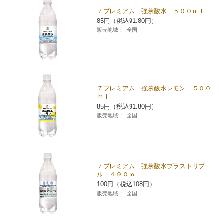
７プレミアム 強炭酸水 ５００ｍｌ
コインランドリー（店舗限定）
保険
セブン‐イレブンの「商品力」
85円（税込91.80円）
販売地域：
全国
宅配ロッカー（店舗限定）
学び・教育
セブン-イレブンの横顔
自転車シェアリング（店舗限定）
セブン-イレブンの歴史
７プレミアム 強炭酸水レモン ５００
モバイルバッテリーシェアリング（店舗限定）
ｍｌ
85円（税込91.80円）
販売地域：
全国
モバイルWi-Fiバッテリーシェアリング（店舗限定）
荷物預かりサービス「ecbocloakエクボクローク」（店舗限定）
７プレミアム 強炭酸水プラストリプ
ル ４９０ｍｌ
パウダースペース ラブン（店舗限定）
100円（税込108円）
販売地域：
全国
ソフトバンクギフト