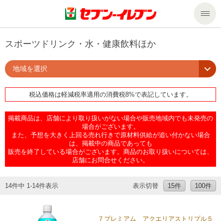
商品のご案内
スポーツドリンク・水・健康飲料ほか
地域を選択
セール・キャンペーン
商品のご案内トップ
税込価格は軽減税率適用の消費税8%で表記しています。
今週の新商品
サービス
掲載商品は、店舗により取り扱いがない場合や販売地域内でも未発売の
来週の新商品
企業情報
サービストップ
場合がございます。
また、予想を大きく上回る売れ行きで原材料供給が追い付かない場合
は、掲載中の商品であっても
販売を終了している場合がございます。商品のお取り扱いについては、
商品カテゴリ一覧
nanacoトップ
私たちの取組み
企業情報トップ
店舗にお問合せください。
セブンプレミアム
マルチコピー機でできること
ニュースリリース
サステナビリティ
14件中 1-14件表示
表示切替
15件
100件
便利なサービス
食の安全・安心への取組み
マルチコピー機でできることトップ
ごあいさつ
サステナビリティトップ
７プレミアム アクエリアストリプル５