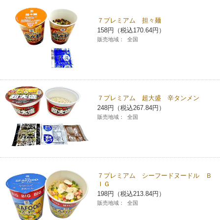
チケットサービス
宅配便
ギフト
コピー
企業理念
セブン＆アイ・ホールディングスの重点課題
７プレミアム 担々麺
158円（税込170.64円）
加盟店オーナー募集
物件募集・購入
セブン‐イレブンでお受取り
セブンチケット
切手・はがき・印紙
販売地域：
全国
プリペイドカード・金券
プリント
会社概要
サステナビリティ活動基本方針
アルバイト情報
採用情報
タワーレコード
停電時のサービス停止のお知らせ
チケットぴあ
セブン銀行ATM
ニンテンドー・ダウンロードカード
スキャン
貸借対照表・損益計算書
サステナビリティ推進体制
店舗検索
ネットショッピング
お問い合わせ
セブンネットショッピング
イープラス
ご利用可能なお支払い方法
ファクス
沿革
７プレミアム 超大盛 辛タンメン
GREEN CHALLENGE 2050
248円（税込267.84円）
Language
販売地域：
全国
CNプレイガイド
各種料金のお支払い
チケット
国内店舗数
4VISIONS
English (Corporate)
English (Services)
JTB
スマホプリペイド
プリペイドサービス
売上高、店舗数推移
サステナビリティニュース
中文[繁體字](服務)
７プレミアム シーフードヌードル Ｂ
レジでApple Accountにチャージ
スポーツ振興くじ
セブン‐イレブンの海外事業
简体中文(服务)
サステナビリティレポート
ＩＧ
198円（税込213.84円）
한국어(서비스)
販売地域：
全国
オンラインフォトサービス
行政サービス
データで見るセブン‐イレブン
報告書ライブラリー
ภาษาไทย(บริการ)