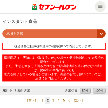
商品のご案内
インスタント食品
地域を選択
セール・キャンペーン
商品のご案内トップ
税込価格は軽減税率適用の消費税8%で表記しています。
今週の新商品
サービス
掲載商品は、店舗により取り扱いがない場合や販売地域内でも未発売の
来週の新商品
企業情報
サービストップ
場合がございます。
また、予想を大きく上回る売れ行きで原材料供給が追い付かない場合
は、掲載中の商品であっても
販売を終了している場合がございます。商品のお取り扱いについては、
商品カテゴリ一覧
nanacoトップ
私たちの取組み
企業情報トップ
店舗にお問合せください。
セブンプレミアム
マルチコピー機でできること
ニュースリリース
サステナビリティ
85件中 16-30件表示
表示切替
50件
100件
［前へ］
1
2
3
4
5
6
［次へ］
便利なサービス
食の安全・安心への取組み
マルチコピー機でできることトップ
ごあいさつ
サステナビリティトップ