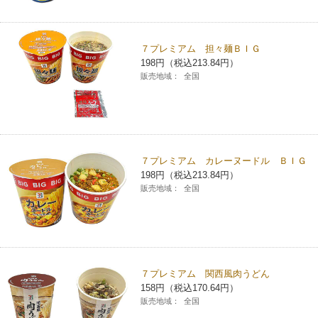
コインランドリー（店舗限定）
保険
セブン‐イレブンの「商品力」
７プレミアム 担々麺ＢＩＧ
宅配ロッカー（店舗限定）
学び・教育
セブン-イレブンの横顔
198円（税込213.84円）
販売地域：
全国
自転車シェアリング（店舗限定）
セブン-イレブンの歴史
モバイルバッテリーシェアリング（店舗限定）
７プレミアム カレーヌードル ＢＩＧ
198円（税込213.84円）
モバイルWi-Fiバッテリーシェアリング（店舗限定）
販売地域：
全国
荷物預かりサービス「ecbocloakエクボクローク」（店舗限定）
パウダースペース ラブン（店舗限定）
７プレミアム 関西風肉うどん
158円（税込170.64円）
ソフトバンクギフト
販売地域：
全国