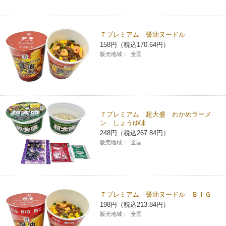
コインランドリー（店舗限定）
保険
セブン‐イレブンの「商品力」
７プレミアム 醤油ヌードル
宅配ロッカー（店舗限定）
学び・教育
セブン-イレブンの横顔
158円（税込170.64円）
販売地域：
全国
自転車シェアリング（店舗限定）
セブン-イレブンの歴史
モバイルバッテリーシェアリング（店舗限定）
７プレミアム 超大盛 わかめラーメ
ン しょうゆ味
モバイルWi-Fiバッテリーシェアリング（店舗限定）
248円（税込267.84円）
販売地域：
全国
荷物預かりサービス「ecbocloakエクボクローク」（店舗限定）
パウダースペース ラブン（店舗限定）
７プレミアム 醤油ヌードル ＢＩＧ
198円（税込213.84円）
ソフトバンクギフト
販売地域：
全国