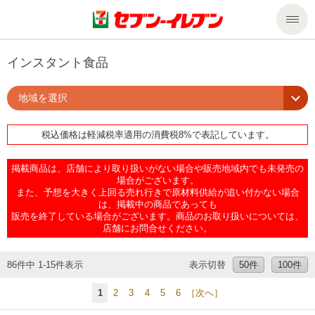
商品のご案内
インスタント食品
地域を選択
セール・キャンペーン
商品のご案内トップ
税込価格は軽減税率適用の消費税8%で表記しています。
今週の新商品
サービス
掲載商品は、店舗により取り扱いがない場合や販売地域内でも未発売の
来週の新商品
企業情報
サービストップ
場合がございます。
また、予想を大きく上回る売れ行きで原材料供給が追い付かない場合
は、掲載中の商品であっても
販売を終了している場合がございます。商品のお取り扱いについては、
商品カテゴリ一覧
nanacoトップ
私たちの取組み
企業情報トップ
店舗にお問合せください。
セブンプレミアム
マルチコピー機でできること
ニュースリリース
サステナビリティ
86件中 1-15件表示
表示切替
50件
100件
1
2
3
4
5
6
［次へ］
便利なサービス
食の安全・安心への取組み
マルチコピー機でできることトップ
ごあいさつ
サステナビリティトップ