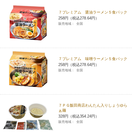
チケットサービス
宅配便
ギフト
コピー
企業理念
セブン＆アイ・ホールディングスの重点課題
７プレミアム 醤油ラーメン５食パック
258円（税込278.64円）
加盟店オーナー募集
物件募集・購入
セブン‐イレブンでお受取り
セブンチケット
切手・はがき・印紙
販売地域：
全国
プリペイドカード・金券
プリント
会社概要
サステナビリティ活動基本方針
アルバイト情報
採用情報
タワーレコード
停電時のサービス停止のお知らせ
チケットぴあ
セブン銀行ATM
ニンテンドー・ダウンロードカード
スキャン
貸借対照表・損益計算書
サステナビリティ推進体制
店舗検索
ネットショッピング
お問い合わせ
セブンネットショッピング
イープラス
ご利用可能なお支払い方法
ファクス
沿革
７プレミアム 味噌ラーメン５食パック
GREEN CHALLENGE 2050
258円（税込278.64円）
Language
販売地域：
全国
CNプレイガイド
各種料金のお支払い
チケット
国内店舗数
4VISIONS
English (Corporate)
English (Services)
JTB
スマホプリペイド
プリペイドサービス
売上高、店舗数推移
サステナビリティニュース
中文[繁體字](服務)
７ＰＧ飯田商店わんたん入りしょうゆら
レジでApple Accountにチャージ
スポーツ振興くじ
セブン‐イレブンの海外事業
简体中文(服务)
サステナビリティレポート
ぁ麺
328円（税込354.24円）
한국어(서비스)
販売地域：
全国
オンラインフォトサービス
行政サービス
データで見るセブン‐イレブン
報告書ライブラリー
ภาษาไทย(บริการ)