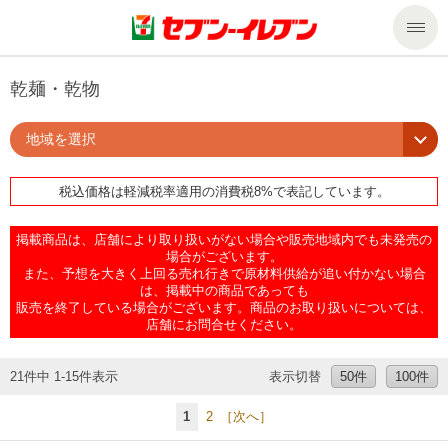
商品のご案内
乾麺・乾物
地域を選択
セール・キャンペーン
商品のご案内トップ
税込価格は軽減税率適用の消費税8%で表記しています。
今週の新商品
サービス
掲載商品は、店舗により取り扱いがない場合や販売地域内でも未発売の
来週の新商品
企業情報
サービストップ
場合がございます。
また、予想を大きく上回る売れ行きで原材料供給が追い付かない場合
は、掲載中の商品であっても
販売を終了している場合がございます。商品のお取り扱いについては、
商品カテゴリ一覧
nanacoトップ
私たちの取組み
企業情報トップ
店舗にお問合せください。
セブンプレミアム
マルチコピー機でできること
ニュースリリース
サステナビリティ
21件中 1-15件表示
表示切替
50件
100件
1
2
［次へ］
便利なサービス
食の安全・安心への取組み
マルチコピー機でできることトップ
ごあいさつ
サステナビリティトップ