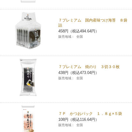
コインランドリー（店舗限定）
保険
セブン‐イレブンの「商品力」
７プレミアム 国内産味つけ海苔 ８袋
宅配ロッカー（店舗限定）
学び・教育
詰
セブン-イレブンの横顔
458円（税込494.64円）
販売地域：
全国
自転車シェアリング（店舗限定）
セブン-イレブンの歴史
モバイルバッテリーシェアリング（店舗限定）
７プレミアム 焼のり ３切３０枚
438円（税込473.04円）
モバイルWi-Fiバッテリーシェアリング（店舗限定）
販売地域：
全国
荷物預かりサービス「ecbocloakエクボクローク」（店舗限定）
パウダースペース ラブン（店舗限定）
７Ｐ かつおパック １．８ｇ×５袋
108円（税込116.64円）
ソフトバンクギフト
販売地域：
全国