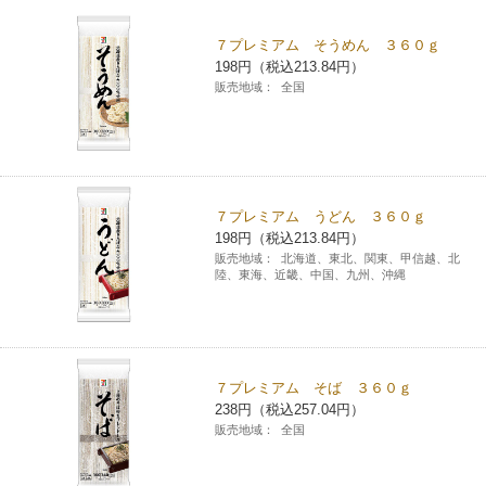
チケットサービス
宅配便
ギフト
コピー
企業理念
セブン＆アイ・ホールディングスの重点課題
７プレミアム そうめん ３６０ｇ
198円（税込213.84円）
加盟店オーナー募集
物件募集・購入
セブン‐イレブンでお受取り
セブンチケット
切手・はがき・印紙
販売地域：
全国
プリペイドカード・金券
プリント
会社概要
サステナビリティ活動基本方針
アルバイト情報
採用情報
タワーレコード
停電時のサービス停止のお知らせ
チケットぴあ
セブン銀行ATM
ニンテンドー・ダウンロードカード
スキャン
貸借対照表・損益計算書
サステナビリティ推進体制
店舗検索
ネットショッピング
お問い合わせ
セブンネットショッピング
イープラス
ご利用可能なお支払い方法
ファクス
沿革
７プレミアム うどん ３６０ｇ
GREEN CHALLENGE 2050
198円（税込213.84円）
Language
販売地域：
北海道、東北、関東、甲信越、北
CNプレイガイド
各種料金のお支払い
チケット
国内店舗数
陸、東海、近畿、中国、九州、沖縄
4VISIONS
English (Corporate)
English (Services)
JTB
スマホプリペイド
プリペイドサービス
売上高、店舗数推移
サステナビリティニュース
中文[繁體字](服務)
７プレミアム そば ３６０ｇ
レジでApple Accountにチャージ
スポーツ振興くじ
セブン‐イレブンの海外事業
简体中文(服务)
サステナビリティレポート
238円（税込257.04円）
販売地域：
全国
한국어(서비스)
オンラインフォトサービス
行政サービス
データで見るセブン‐イレブン
報告書ライブラリー
ภาษาไทย(บริการ)