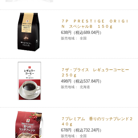
コインランドリー（店舗限定）
保険
セブン‐イレブンの「商品力」
７Ｐ ＰＲＥＳＴＩＧＥ ＯＲＩＧＩ
宅配ロッカー（店舗限定）
学び・教育
Ｎ スペシャルＢ １５０ｇ
セブン-イレブンの横顔
638円（税込689.04円）
販売地域：
全国
自転車シェアリング（店舗限定）
セブン-イレブンの歴史
モバイルバッテリーシェアリング（店舗限定）
７ザ・プライス レギュラーコーヒー
２５０ｇ
モバイルWi-Fiバッテリーシェアリング（店舗限定）
498円（税込537.84円）
販売地域：
北海道
荷物預かりサービス「ecbocloakエクボクローク」（店舗限定）
パウダースペース ラブン（店舗限定）
７プレミアム 香りのリッチブレンド２
４０ｇ
ソフトバンクギフト
678円（税込732.24円）
販売地域：
全国