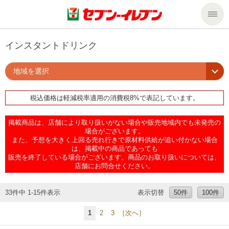
商品のご案内
インスタントドリンク
地域を選択
セール・キャンペーン
商品のご案内トップ
税込価格は軽減税率適用の消費税8%で表記しています。
今週の新商品
サービス
掲載商品は、店舗により取り扱いがない場合や販売地域内でも未発売の
来週の新商品
企業情報
サービストップ
場合がございます。
また、予想を大きく上回る売れ行きで原材料供給が追い付かない場合
は、掲載中の商品であっても
販売を終了している場合がございます。商品のお取り扱いについては、
商品カテゴリ一覧
nanacoトップ
私たちの取組み
企業情報トップ
店舗にお問合せください。
セブンプレミアム
マルチコピー機でできること
ニュースリリース
サステナビリティ
33件中 1-15件表示
表示切替
50件
100件
1
2
3
［次へ］
便利なサービス
食の安全・安心への取組み
マルチコピー機でできることトップ
ごあいさつ
サステナビリティトップ