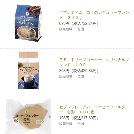
チケットサービス
宅配便
ギフト
コピー
企業理念
セブン＆アイ・ホールディングスの重点課題
７プレミアム コクのレギュラーブレン
ド ２４０ｇ
加盟店オーナー募集
物件募集・購入
セブン‐イレブンでお受取り
678円（税込732.24円）
セブンチケット
切手・はがき・印紙
プリペイドカード・金券
プリント
会社概要
サステナビリティ活動基本方針
販売地域：
全国
アルバイト情報
採用情報
タワーレコード
停電時のサービス停止のお知らせ
チケットぴあ
セブン銀行ATM
ニンテンドー・ダウンロードカード
スキャン
貸借対照表・損益計算書
サステナビリティ推進体制
店舗検索
ネットショッピング
お問い合わせ
セブンネットショッピング
イープラス
ご利用可能なお支払い方法
ファクス
沿革
７Ｐ ドリップコーヒー オリジナルブ
GREEN CHALLENGE 2050
レンド １０Ｐ
Language
398円（税込429.84円）
CNプレイガイド
各種料金のお支払い
チケット
国内店舗数
4VISIONS
販売地域：
全国
English (Corporate)
English (Services)
JTB
スマホプリペイド
プリペイドサービス
売上高、店舗数推移
サステナビリティニュース
中文[繁體字](服務)
セブンプレミアム コーヒーフィルタ
レジでApple Accountにチャージ
スポーツ振興くじ
セブン‐イレブンの海外事業
简体中文(服务)
サステナビリティレポート
ー 台形 １００枚
198円（税込217.80円）
한국어(서비스)
販売地域：
全国
オンラインフォトサービス
行政サービス
データで見るセブン‐イレブン
報告書ライブラリー
ภาษาไทย(บริการ)