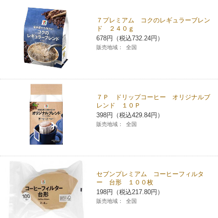
チケットサービス
宅配便
ギフト
コピー
企業理念
セブン＆アイ・ホールディングスの重点課題
７プレミアム コクのレギュラーブレン
ド ２４０ｇ
加盟店オーナー募集
物件募集・購入
セブン‐イレブンでお受取り
678円（税込732.24円）
セブンチケット
切手・はがき・印紙
プリペイドカード・金券
プリント
会社概要
サステナビリティ活動基本方針
販売地域：
全国
アルバイト情報
採用情報
タワーレコード
停電時のサービス停止のお知らせ
チケットぴあ
セブン銀行ATM
ニンテンドー・ダウンロードカード
スキャン
貸借対照表・損益計算書
サステナビリティ推進体制
店舗検索
ネットショッピング
お問い合わせ
セブンネットショッピング
イープラス
ご利用可能なお支払い方法
ファクス
沿革
７Ｐ ドリップコーヒー オリジナルブ
GREEN CHALLENGE 2050
レンド １０Ｐ
Language
398円（税込429.84円）
CNプレイガイド
各種料金のお支払い
チケット
国内店舗数
4VISIONS
販売地域：
全国
English (Corporate)
English (Services)
JTB
スマホプリペイド
プリペイドサービス
売上高、店舗数推移
サステナビリティニュース
中文[繁體字](服務)
セブンプレミアム コーヒーフィルタ
レジでApple Accountにチャージ
スポーツ振興くじ
セブン‐イレブンの海外事業
简体中文(服务)
サステナビリティレポート
ー 台形 １００枚
198円（税込217.80円）
한국어(서비스)
販売地域：
全国
オンラインフォトサービス
行政サービス
データで見るセブン‐イレブン
報告書ライブラリー
ภาษาไทย(บริการ)