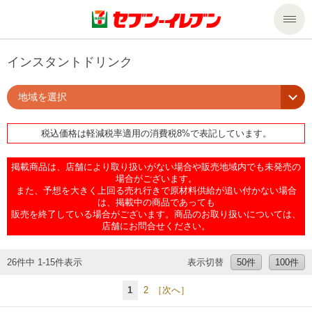
商品のご案内
インスタントドリンク
地域を選択
セール・キャンペーン
商品のご案内トップ
税込価格は軽減税率適用の消費税8%で表記しています。
今週の新商品
サービス
掲載商品は、店舗により取り扱いがない場合や販売地域内でも未発売の
来週の新商品
企業情報
サービストップ
場合がございます。
また、予想を大きく上回る売れ行きで原材料供給が追い付かない場合
は、掲載中の商品であっても
販売を終了している場合がございます。商品のお取り扱いについては、
商品カテゴリ一覧
nanacoトップ
私たちの取組み
企業情報トップ
店舗にお問合せください。
セブンプレミアム
マルチコピー機でできること
ニュースリリース
サステナビリティ
26件中 1-15件表示
表示切替
50件
100件
1
2
［次へ］
便利なサービス
食の安全・安心への取組み
マルチコピー機でできることトップ
ごあいさつ
サステナビリティトップ