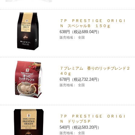
コインランドリー（店舗限定）
保険
セブン‐イレブンの「商品力」
７Ｐ ＰＲＥＳＴＩＧＥ ＯＲＩＧＩ
宅配ロッカー（店舗限定）
学び・教育
Ｎ スペシャルＢ １５０ｇ
セブン-イレブンの横顔
638円（税込689.04円）
販売地域：
全国
自転車シェアリング（店舗限定）
セブン-イレブンの歴史
モバイルバッテリーシェアリング（店舗限定）
７プレミアム 香りのリッチブレンド２
４０ｇ
モバイルWi-Fiバッテリーシェアリング（店舗限定）
678円（税込732.24円）
販売地域：
全国
荷物預かりサービス「ecbocloakエクボクローク」（店舗限定）
パウダースペース ラブン（店舗限定）
７Ｐ ＰＲＥＳＴＩＧＥ ＯＲＩＧＩ
Ｎ ドリップ５Ｐ
ソフトバンクギフト
540円（税込583.20円）
販売地域：
全国