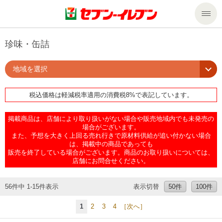
商品のご案内
珍味・缶詰
地域を選択
セール・キャンペーン
商品のご案内トップ
税込価格は軽減税率適用の消費税8%で表記しています。
今週の新商品
サービス
掲載商品は、店舗により取り扱いがない場合や販売地域内でも未発売の
来週の新商品
企業情報
サービストップ
場合がございます。
また、予想を大きく上回る売れ行きで原材料供給が追い付かない場合
は、掲載中の商品であっても
販売を終了している場合がございます。商品のお取り扱いについては、
商品カテゴリ一覧
nanacoトップ
私たちの取組み
企業情報トップ
店舗にお問合せください。
セブンプレミアム
マルチコピー機でできること
ニュースリリース
サステナビリティ
56件中 1-15件表示
表示切替
50件
100件
1
2
3
4
［次へ］
便利なサービス
食の安全・安心への取組み
マルチコピー機でできることトップ
ごあいさつ
サステナビリティトップ