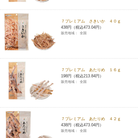
コインランドリー（店舗限定）
保険
セブン‐イレブンの「商品力」
７プレミアム さきいか ４０ｇ
宅配ロッカー（店舗限定）
学び・教育
セブン-イレブンの横顔
438円（税込473.04円）
販売地域：
全国
自転車シェアリング（店舗限定）
セブン-イレブンの歴史
モバイルバッテリーシェアリング（店舗限定）
７プレミアム あたりめ １６ｇ
198円（税込213.84円）
モバイルWi-Fiバッテリーシェアリング（店舗限定）
販売地域：
全国
荷物預かりサービス「ecbocloakエクボクローク」（店舗限定）
パウダースペース ラブン（店舗限定）
７プレミアム あたりめ ４２ｇ
438円（税込473.04円）
ソフトバンクギフト
販売地域：
全国