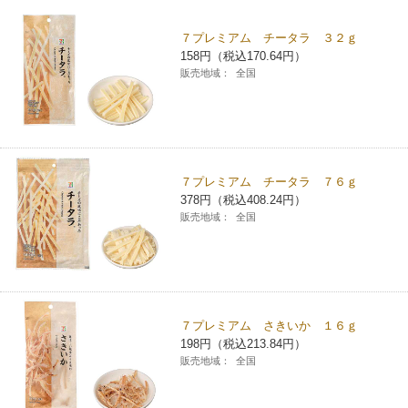
チケットサービス
宅配便
ギフト
コピー
企業理念
セブン＆アイ・ホールディングスの重点課題
７プレミアム チータラ ３２ｇ
158円（税込170.64円）
加盟店オーナー募集
物件募集・購入
セブン‐イレブンでお受取り
セブンチケット
切手・はがき・印紙
販売地域：
全国
プリペイドカード・金券
プリント
会社概要
サステナビリティ活動基本方針
アルバイト情報
採用情報
タワーレコード
停電時のサービス停止のお知らせ
チケットぴあ
セブン銀行ATM
ニンテンドー・ダウンロードカード
スキャン
貸借対照表・損益計算書
サステナビリティ推進体制
店舗検索
ネットショッピング
お問い合わせ
セブンネットショッピング
イープラス
ご利用可能なお支払い方法
ファクス
沿革
７プレミアム チータラ ７６ｇ
GREEN CHALLENGE 2050
378円（税込408.24円）
Language
販売地域：
全国
CNプレイガイド
各種料金のお支払い
チケット
国内店舗数
4VISIONS
English (Corporate)
English (Services)
JTB
スマホプリペイド
プリペイドサービス
売上高、店舗数推移
サステナビリティニュース
中文[繁體字](服務)
７プレミアム さきいか １６ｇ
レジでApple Accountにチャージ
スポーツ振興くじ
セブン‐イレブンの海外事業
简体中文(服务)
サステナビリティレポート
198円（税込213.84円）
販売地域：
全国
한국어(서비스)
オンラインフォトサービス
行政サービス
データで見るセブン‐イレブン
報告書ライブラリー
ภาษาไทย(บริการ)