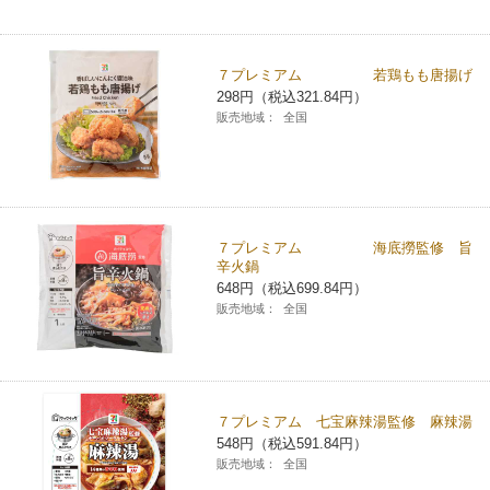
コインランドリー（店舗限定）
保険
セブン‐イレブンの「商品力」
７プレミアム 若鶏もも唐揚げ
宅配ロッカー（店舗限定）
学び・教育
セブン-イレブンの横顔
298円（税込321.84円）
販売地域：
全国
自転車シェアリング（店舗限定）
セブン-イレブンの歴史
モバイルバッテリーシェアリング（店舗限定）
７プレミアム 海底撈監修 旨
辛火鍋
モバイルWi-Fiバッテリーシェアリング（店舗限定）
648円（税込699.84円）
販売地域：
全国
荷物預かりサービス「ecbocloakエクボクローク」（店舗限定）
パウダースペース ラブン（店舗限定）
７プレミアム 七宝麻辣湯監修 麻辣湯
548円（税込591.84円）
ソフトバンクギフト
販売地域：
全国