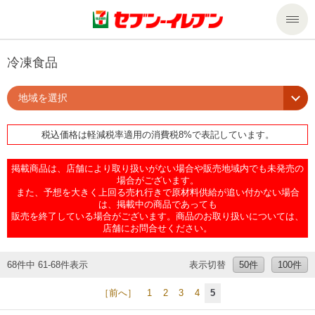
商品のご案内
冷凍食品
地域を選択
セール・キャンペーン
商品のご案内トップ
税込価格は軽減税率適用の消費税8%で表記しています。
今週の新商品
サービス
掲載商品は、店舗により取り扱いがない場合や販売地域内でも未発売の
来週の新商品
企業情報
サービストップ
場合がございます。
また、予想を大きく上回る売れ行きで原材料供給が追い付かない場合
は、掲載中の商品であっても
販売を終了している場合がございます。商品のお取り扱いについては、
商品カテゴリ一覧
nanacoトップ
私たちの取組み
企業情報トップ
店舗にお問合せください。
セブンプレミアム
マルチコピー機でできること
ニュースリリース
サステナビリティ
68件中 61-68件表示
表示切替
50件
100件
［前へ］
1
2
3
4
5
便利なサービス
食の安全・安心への取組み
マルチコピー機でできることトップ
ごあいさつ
サステナビリティトップ