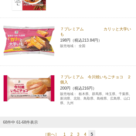
７プレミアム カリッと大学い
も
198円（税込213.84円）
販売地域：
全国
７プレミアム 今川焼いちごチョコ ２
個入
200円（税込216円）
販売地域：
栃木県、群馬県、埼玉県、千葉県、
新潟県、北陸、鳥取県、島根県、広島県、山口
県、九州
68件中 61-68件表示
［前へ］
1
2
3
4
5