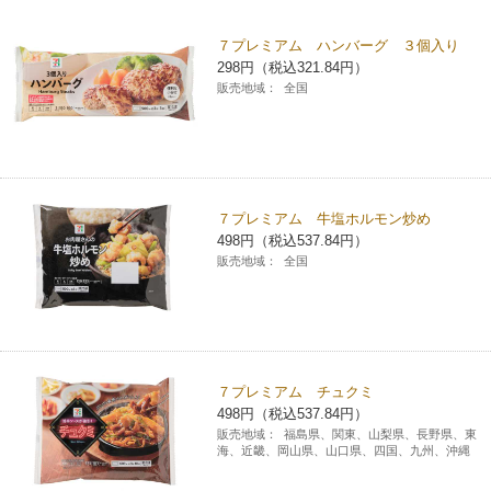
チケットサービス
宅配便
ギフト
コピー
企業理念
セブン＆アイ・ホールディングスの重点課題
７プレミアム ハンバーグ ３個入り
298円（税込321.84円）
加盟店オーナー募集
物件募集・購入
セブン‐イレブンでお受取り
セブンチケット
切手・はがき・印紙
販売地域：
全国
プリペイドカード・金券
プリント
会社概要
サステナビリティ活動基本方針
アルバイト情報
採用情報
タワーレコード
停電時のサービス停止のお知らせ
チケットぴあ
セブン銀行ATM
ニンテンドー・ダウンロードカード
スキャン
貸借対照表・損益計算書
サステナビリティ推進体制
店舗検索
ネットショッピング
お問い合わせ
セブンネットショッピング
イープラス
ご利用可能なお支払い方法
ファクス
沿革
７プレミアム 牛塩ホルモン炒め
GREEN CHALLENGE 2050
498円（税込537.84円）
Language
販売地域：
全国
CNプレイガイド
各種料金のお支払い
チケット
国内店舗数
4VISIONS
English (Corporate)
English (Services)
JTB
スマホプリペイド
プリペイドサービス
売上高、店舗数推移
サステナビリティニュース
中文[繁體字](服務)
７プレミアム チュクミ
レジでApple Accountにチャージ
スポーツ振興くじ
セブン‐イレブンの海外事業
简体中文(服务)
サステナビリティレポート
498円（税込537.84円）
販売地域：
福島県、関東、山梨県、長野県、東
한국어(서비스)
海、近畿、岡山県、山口県、四国、九州、沖縄
オンラインフォトサービス
行政サービス
データで見るセブン‐イレブン
報告書ライブラリー
ภาษาไทย(บริการ)