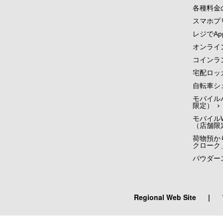
各種料金
スマホプ
レジでApp
オンライ
コインラ
宅配ロッ
自転車シ
モバイル
限定）
モバイルW
（店舗限
荷物預かり
クローク
パウダー
Regional Web Site
|