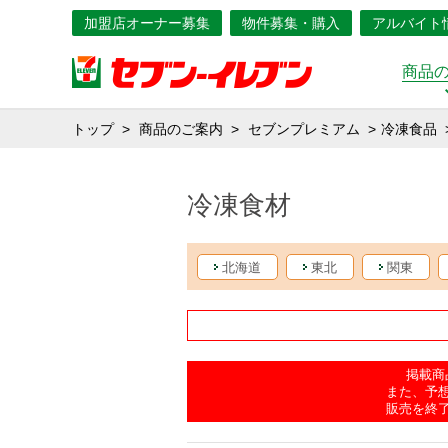
加盟店オーナー募集
物件募集・購入
アルバイト
商品
トップ
商品のご案内
セブンプレミアム
冷凍食品
冷凍食材
北海道
東北
関東
掲載商
また、予
販売を終