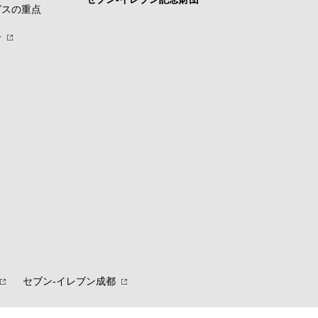
グスの重点
針
セブン‐イレブン成都