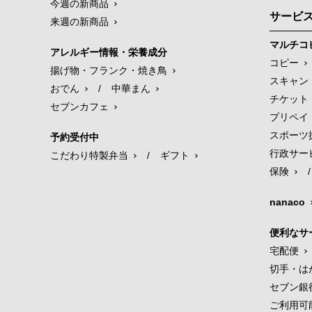
今週の新商品
サービ
来週の新商品
マルチコ
アレルギー情報・栄養成分
コピー
揚げ物・フランク・焼き鳥
スキャン
おでん
/
中華まん
チケット
セブンカフェ
プリペイ
スポーツ
予約受付中
行政サー
こだわり特製弁当
/
ギフト
保険
/
nanaco
便利なサ
宅配便
切手・は
セブン銀
ご利用可