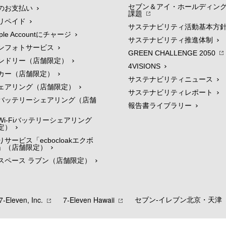
セブン＆アイ・ホールディン
のお支払い
課題
リペイド
サステナビリティ活動基本方
le Accountにチャージ
サステナビリティ推進体制
ンフォトサービス
GREEN CHALLENGE 2050
ンドリー（店舗限定）
4VISIONS
カー（店舗限定）
サステナビリティニュース
ェアリング（店舗限定）
サステナビリティレポート
バッテリーシェアリング（店舗
報告書ライブラリー
i-Fiバッテリーシェアリング
定）
サービス「ecbocloakエクボ
」（店舗限定）
スペース ラブン（店舗限定）
7‐Eleven, Inc.
7‐Eleven Hawaii
セブン‐イレブン北京・天津