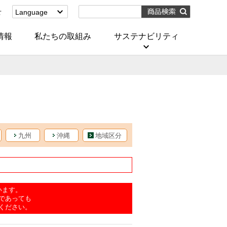
せ
Language
English
(Corporate)
情報
私たちの取組み
サステナビリティ
English
(Services)
中文[繁體字]
(服務)
简体中文(服务)
한국어(서비스)
ภาษาไทย
(บริการ)
九州
沖縄
地域区分
います。
であっても
ください。