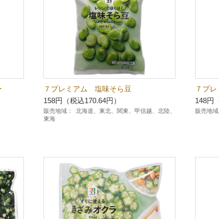
ー
７プレミアム 塩味そら豆
７プレ
158円（税込170.64円）
148円
販売地域：
北海道、東北、関東、甲信越、北陸、
販売地域
東海