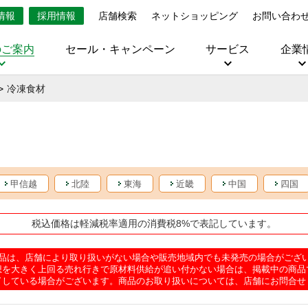
情報
採用情報
店舗検索
ネットショッピング
お問い合わ
のご案内
セール・キャンペーン
サービス
企業
冷凍食材
甲信越
北陸
東海
近畿
中国
四国
税込価格は軽減税率適用の消費税8%で表記しています。
品は、店舗により取り扱いがない場合や販売地域内でも未発売の場合がござ
想を大きく上回る売れ行きで原材料供給が追い付かない場合は、掲載中の商品
了している場合がございます。商品のお取り扱いについては、店舗にお問合せ