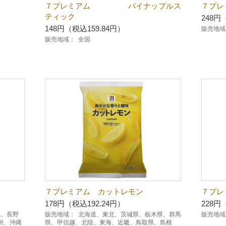
７プレミアム パイナップルス
７プ
ティック
248円
148円（税込159.84円）
販売地域
販売地域：
全国
７プレミアム カットレモン
７プレ
178円（税込192.24円）
228円
県、長野
販売地域：
北海道、東北、茨城県、栃木県、群馬
販売地域
州、沖縄
県、甲信越、北陸、東海、近畿、鳥取県、島根