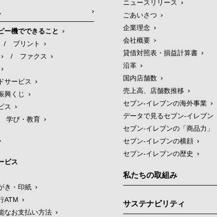
ニュースリリース
ス
ごあいさつ
企業理念
ピー機でできること
会社概要
/
プリント
貸借対照表・損益計算書
/
ファクス
沿革
国内店舗数
ドサービス
売上高、店舗数推移
振興くじ
セブン‐イレブンの海外事業
ビス
データで見るセブン‐イレブン
学び・教育
セブン‐イレブンの「商品力」
セブン-イレブンの横顔
セブン-イレブンの歴史
ービス
私たちの取組み
がき・印紙
行ATM
サステナビリティ
能なお支払い方法