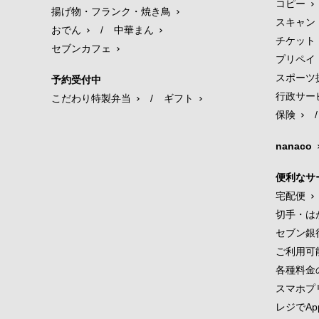
コピー
揚げ物・フランク・焼き鳥
スキャン
おでん
/
中華まん
チケット
セブンカフェ
プリペイ
スポーツ
予約受付中
行政サー
こだわり特製弁当
/
ギフト
保険
/
nanaco
便利なサ
宅配便
切手・は
セブン銀
ご利用可
各種料金
スマホプ
レジでApp