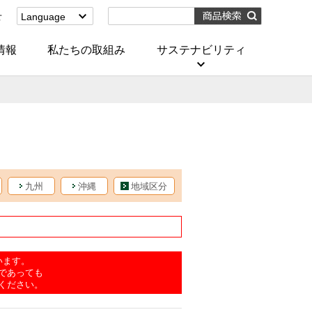
せ
Language
English
(Corporate)
情報
私たちの取組み
サステナビリティ
English
(Services)
中文[繁體字]
(服務)
简体中文(服务)
한국어(서비스)
ภาษาไทย
(บริการ)
九州
沖縄
地域区分
います。
であっても
ください。