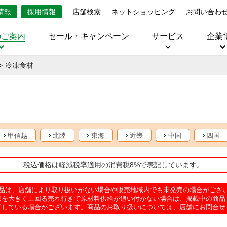
情報
採用情報
店舗検索
ネットショッピング
お問い合わ
のご案内
セール・キャンペーン
サービス
企業
冷凍食材
甲信越
北陸
東海
近畿
中国
四国
税込価格は軽減税率適用の消費税8%で表記しています。
品は、店舗により取り扱いがない場合や販売地域内でも未発売の場合がござ
想を大きく上回る売れ行きで原材料供給が追い付かない場合は、掲載中の商品
了している場合がございます。商品のお取り扱いについては、店舗にお問合せ