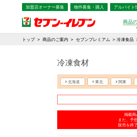
加盟店オーナー募集
物件募集・購入
アルバイト
商品
トップ
商品のご案内
セブンプレミアム
冷凍食品
冷凍食材
北海道
東北
関東
掲載商
また、予
販売を終