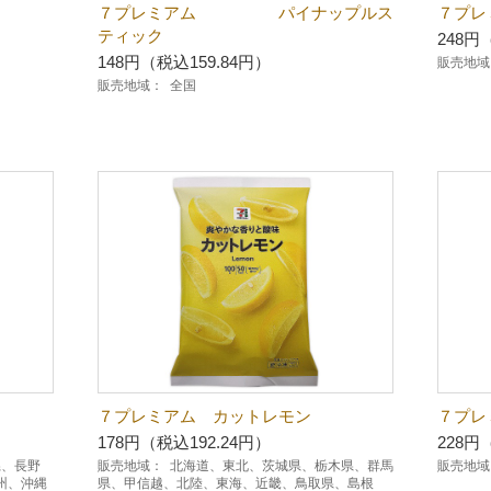
７プレミアム パイナップルス
７プ
ティック
248円
148円（税込159.84円）
販売地域
販売地域：
全国
７プレミアム カットレモン
７プレ
178円（税込192.24円）
228円
県、長野
販売地域：
北海道、東北、茨城県、栃木県、群馬
販売地域
州、沖縄
県、甲信越、北陸、東海、近畿、鳥取県、島根