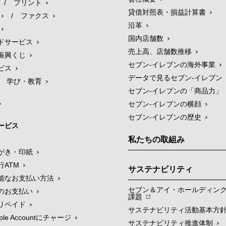
/
プリント
貸借対照表・損益計算書
/
ファクス
沿革
国内店舗数
ドサービス
売上高、店舗数推移
振興くじ
セブン‐イレブンの海外事業
ビス
データで見るセブン‐イレブン
学び・教育
セブン‐イレブンの「商品力」
セブン-イレブンの横顔
セブン-イレブンの歴史
ービス
私たちの取組み
がき・印紙
行ATM
サステナビリティ
能なお支払い方法
セブン＆アイ・ホールディン
のお支払い
課題
リペイド
サステナビリティ活動基本方
le Accountにチャージ
サステナビリティ推進体制