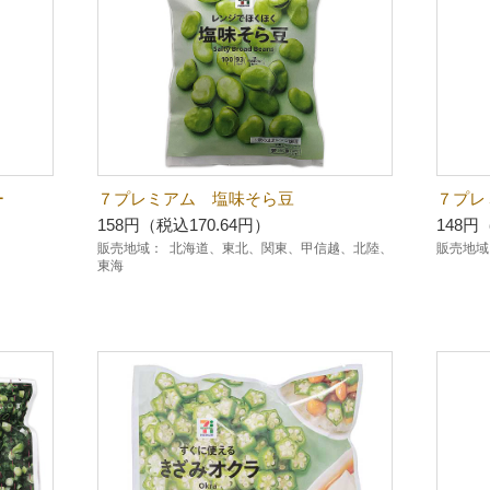
ー
７プレミアム 塩味そら豆
７プレ
158円（税込170.64円）
148円
販売地域：
北海道、東北、関東、甲信越、北陸、
販売地域
東海