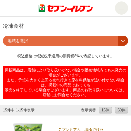
商品のご案内
冷凍食材
地域を選択
セール・キャンペーン
商品のご案内トップ
税込価格は軽減税率適用の消費税8%で表記しています。
今週の新商品
サービス
掲載商品は、店舗により取り扱いがない場合や販売地域内でも未発売の
来週の新商品
企業情報
サービストップ
場合がございます。
また、予想を大きく上回る売れ行きで原材料供給が追い付かない場合
は、掲載中の商品であっても
販売を終了している場合がございます。商品のお取り扱いについては、
商品カテゴリ一覧
nanacoトップ
私たちの取組み
企業情報トップ
店舗にお問合せください。
セブンプレミアム
マルチコピー機でできること
ニュースリリース
サステナビリティ
15件中 1-15件表示
表示切替
15件
50件
便利なサービス
食の安全・安心への取組み
マルチコピー機でできることトップ
ごあいさつ
サステナビリティトップ
７プレミアム 塩ゆで枝豆