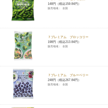
148円（税込159.84円）
チケットサービス
宅配便
ギフト
コピー
企業理念
セブン＆アイ・ホールディングスの重点課題
販売地域：
全国
加盟店オーナー募集
物件募集・購入
セブン‐イレブンでお受取り
セブンチケット
切手・はがき・印紙
プリペイドカード・金券
プリント
会社概要
サステナビリティ活動基本方針
アルバイト情報
採用情報
タワーレコード
停電時のサービス停止のお知らせ
チケットぴあ
セブン銀行ATM
ニンテンドー・ダウンロードカード
スキャン
貸借対照表・損益計算書
サステナビリティ推進体制
７プレミアム ブロッコリー
店舗検索
ネットショッピング
198円（税込213.84円）
お問い合わせ
セブンネットショッピング
イープラス
ご利用可能なお支払い方法
販売地域：
全国
ファクス
沿革
GREEN CHALLENGE 2050
Language
CNプレイガイド
各種料金のお支払い
チケット
国内店舗数
4VISIONS
English (Corporate)
English (Services)
JTB
スマホプリペイド
プリペイドサービス
売上高、店舗数推移
７プレミアム ブルーベリー
サステナビリティニュース
中文[繁體字](服務)
248円（税込267.84円）
販売地域：
全国
レジでApple Accountにチャージ
スポーツ振興くじ
セブン‐イレブンの海外事業
简体中文(服务)
サステナビリティレポート
한국어(서비스)
オンラインフォトサービス
行政サービス
データで見るセブン‐イレブン
報告書ライブラリー
ภาษาไทย(บริการ)