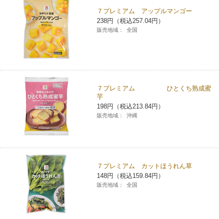
７プレミアム アップルマンゴー
コインランドリー（店舗限定）
保険
セブン‐イレブンの「商品力」
238円（税込257.04円）
販売地域：
全国
宅配ロッカー（店舗限定）
学び・教育
セブン-イレブンの横顔
自転車シェアリング（店舗限定）
セブン-イレブンの歴史
７プレミアム ひとくち熟成蜜
モバイルバッテリーシェアリング（店舗限定）
芋
198円（税込213.84円）
販売地域：
沖縄
モバイルWi-Fiバッテリーシェアリング（店舗限定）
荷物預かりサービス「ecbocloakエクボクローク」（店舗限定）
７プレミアム カットほうれん草
148円（税込159.84円）
パウダースペース ラブン（店舗限定）
販売地域：
全国
ソフトバンクギフト