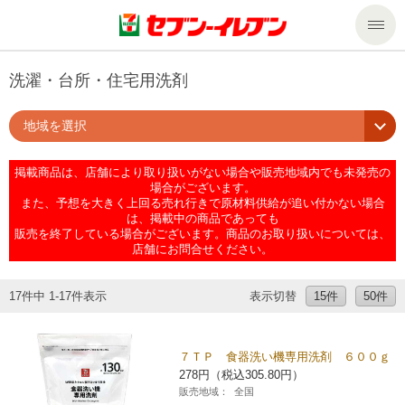
商品のご案内
洗濯・台所・住宅用洗剤
地域を選択
セール・キャンペーン
商品のご案内トップ
掲載商品は、店舗により取り扱いがない場合や販売地域内でも未発売の
今週の新商品
サービス
場合がございます。
また、予想を大きく上回る売れ行きで原材料供給が追い付かない場合
は、掲載中の商品であっても
来週の新商品
企業情報
サービストップ
販売を終了している場合がございます。商品のお取り扱いについては、
店舗にお問合せください。
商品カテゴリ一覧
nanacoトップ
私たちの取組み
企業情報トップ
17件中 1-17件表示
表示切替
15件
50件
セブンプレミアム
マルチコピー機でできること
ニュースリリース
サステナビリティ
７ＴＰ 食器洗い機専用洗剤 ６００ｇ
278円（税込305.80円）
便利なサービス
食の安全・安心への取組み
マルチコピー機でできることトップ
ごあいさつ
サステナビリティトップ
販売地域：
全国