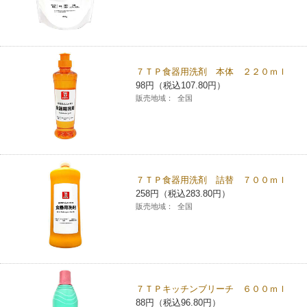
チケットサービス
宅配便
ギフト
コピー
企業理念
セブン＆アイ・ホールディングスの重点課題
加盟店オーナー募集
物件募集・購入
セブン‐イレブンでお受取り
セブンチケット
切手・はがき・印紙
プリペイドカード・金券
プリント
会社概要
サステナビリティ活動基本方針
７ＴＰ食器用洗剤 本体 ２２０ｍｌ
アルバイト情報
採用情報
98円（税込107.80円）
タワーレコード
停電時のサービス停止のお知らせ
チケットぴあ
セブン銀行ATM
ニンテンドー・ダウンロードカード
スキャン
貸借対照表・損益計算書
サステナビリティ推進体制
販売地域：
全国
店舗検索
ネットショッピング
お問い合わせ
セブンネットショッピング
イープラス
ご利用可能なお支払い方法
ファクス
沿革
GREEN CHALLENGE 2050
Language
CNプレイガイド
各種料金のお支払い
チケット
国内店舗数
4VISIONS
English (Corporate)
７ＴＰ食器用洗剤 詰替 ７００ｍｌ
258円（税込283.80円）
English (Services)
販売地域：
全国
JTB
スマホプリペイド
プリペイドサービス
売上高、店舗数推移
サステナビリティニュース
中文[繁體字](服務)
レジでApple Accountにチャージ
スポーツ振興くじ
セブン‐イレブンの海外事業
简体中文(服务)
サステナビリティレポート
한국어(서비스)
オンラインフォトサービス
行政サービス
７ＴＰキッチンブリーチ ６００ｍｌ
データで見るセブン‐イレブン
報告書ライブラリー
ภาษาไทย(บริการ)
88円（税込96.80円）