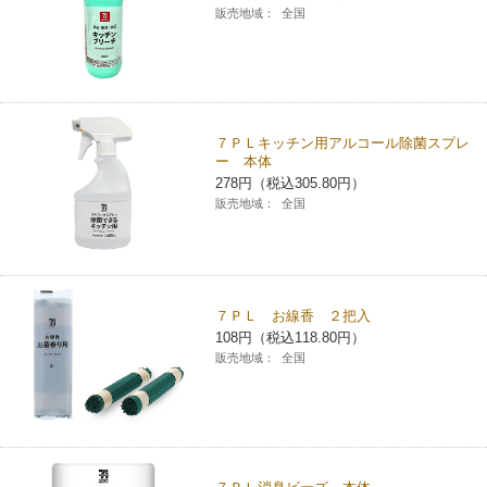
販売地域：
全国
コインランドリー（店舗限定）
保険
セブン‐イレブンの「商品力」
宅配ロッカー（店舗限定）
学び・教育
セブン-イレブンの横顔
７ＰＬキッチン用アルコール除菌スプレ
自転車シェアリング（店舗限定）
セブン-イレブンの歴史
ー 本体
278円（税込305.80円）
販売地域：
全国
モバイルバッテリーシェアリング（店舗限定）
モバイルWi-Fiバッテリーシェアリング（店舗限定）
７ＰＬ お線香 ２把入
荷物預かりサービス「ecbocloakエクボクローク」（店舗限定）
108円（税込118.80円）
販売地域：
全国
パウダースペース ラブン（店舗限定）
ソフトバンクギフト