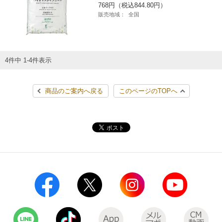
768円（税込844.80円）
コインランドリー（店舗限定）
保険
セブン‐イレブンの「商品力」
販売地域：
全国
宅配ロッカー（店舗限定）
学び・教育
セブン-イレブンの横顔
4件中 1-4件表示
自転車シェアリング（店舗限定）
セブン-イレブンの歴史
商品のご案内へ戻る
このページのTOPへ
モバイルバッテリーシェアリング（店舗限定）
モバイルWi-Fiバッテリーシェアリング（店舗限定）
荷物預かりサービス「ecbocloakエクボクローク」（店舗限定）
パウダースペース ラブン（店舗限定）
ソフトバンクギフト