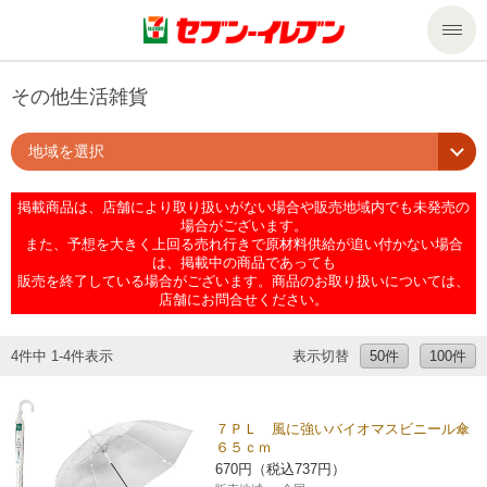
商品のご案内
その他生活雑貨
地域を選択
セール・キャンペーン
商品のご案内トップ
掲載商品は、店舗により取り扱いがない場合や販売地域内でも未発売の
今週の新商品
サービス
場合がございます。
また、予想を大きく上回る売れ行きで原材料供給が追い付かない場合
は、掲載中の商品であっても
来週の新商品
企業情報
サービストップ
販売を終了している場合がございます。商品のお取り扱いについては、
店舗にお問合せください。
商品カテゴリ一覧
nanacoトップ
私たちの取組み
企業情報トップ
4件中 1-4件表示
表示切替
50件
100件
セブンプレミアム
マルチコピー機でできること
ニュースリリース
サステナビリティ
７ＰＬ 風に強いバイオマスビニール傘
６５ｃｍ
便利なサービス
食の安全・安心への取組み
マルチコピー機でできることトップ
ごあいさつ
サステナビリティトップ
670円（税込737円）