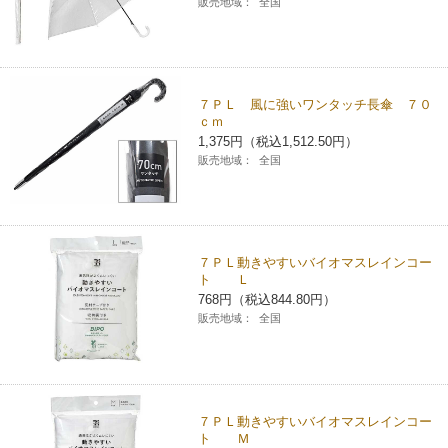
販売地域：
全国
チケットサービス
宅配便
ギフト
コピー
企業理念
セブン＆アイ・ホールディングスの重点課題
加盟店オーナー募集
物件募集・購入
セブン‐イレブンでお受取り
セブンチケット
切手・はがき・印紙
プリペイドカード・金券
プリント
会社概要
サステナビリティ活動基本方針
７ＰＬ 風に強いワンタッチ長傘 ７０
アルバイト情報
採用情報
ｃｍ
タワーレコード
停電時のサービス停止のお知らせ
チケットぴあ
セブン銀行ATM
ニンテンドー・ダウンロードカード
スキャン
1,375円（税込1,512.50円）
貸借対照表・損益計算書
サステナビリティ推進体制
店舗検索
ネットショッピング
販売地域：
全国
お問い合わせ
セブンネットショッピング
イープラス
ご利用可能なお支払い方法
ファクス
沿革
GREEN CHALLENGE 2050
Language
CNプレイガイド
各種料金のお支払い
チケット
国内店舗数
4VISIONS
English (Corporate)
７ＰＬ動きやすいバイオマスレインコー
ト Ｌ
English (Services)
768円（税込844.80円）
JTB
スマホプリペイド
プリペイドサービス
売上高、店舗数推移
サステナビリティニュース
販売地域：
全国
中文[繁體字](服務)
レジでApple Accountにチャージ
スポーツ振興くじ
セブン‐イレブンの海外事業
简体中文(服务)
サステナビリティレポート
한국어(서비스)
オンラインフォトサービス
行政サービス
７ＰＬ動きやすいバイオマスレインコー
データで見るセブン‐イレブン
報告書ライブラリー
ภาษาไทย(บริการ)
ト Ｍ