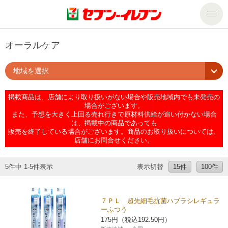
商品のご案内
オーラルケア
地域を選択
セール・キャンペーン
商品のご案内トップ
掲載商品は、店舗により取り扱いがない場合や販売地域内でも未発売の
今週の新商品
サービス
場合がございます。
また、予想を大きく上回る売れ行きで原材料供給が追い付かない場合
は、掲載中の商品であっても
来週の新商品
企業情報
サービストップ
販売を終了している場合がございます。商品のお取り扱いについては、
店舗にお問合せください。
商品カテゴリ一覧
nanacoトップ
私たちの取組み
企業情報トップ
5件中 1-5件表示
表示切替
15件
100件
セブンプレミアム
マルチコピー機でできること
ニュースリリース
サステナビリティ
７ＰＬ 超先細毛抗菌ハブラシレギュラ
ーふつう
便利なサービス
食の安全・安心への取組み
マルチコピー機でできることトップ
ごあいさつ
サステナビリティトップ
175円（税込192.50円）