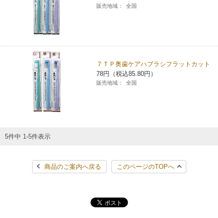
販売地域：
全国
コインランドリー（店舗限定）
保険
セブン‐イレブンの「商品力」
宅配ロッカー（店舗限定）
学び・教育
セブン-イレブンの横顔
７ＴＰ奥歯ケアハブラシフラットカット
自転車シェアリング（店舗限定）
セブン-イレブンの歴史
78円（税込85.80円）
販売地域：
全国
モバイルバッテリーシェアリング（店舗限定）
モバイルWi-Fiバッテリーシェアリング（店舗限定）
5件中 1-5件表示
荷物預かりサービス「ecbocloakエクボクローク」（店舗限定）
商品のご案内へ戻る
このページのTOPへ
パウダースペース ラブン（店舗限定）
ソフトバンクギフト