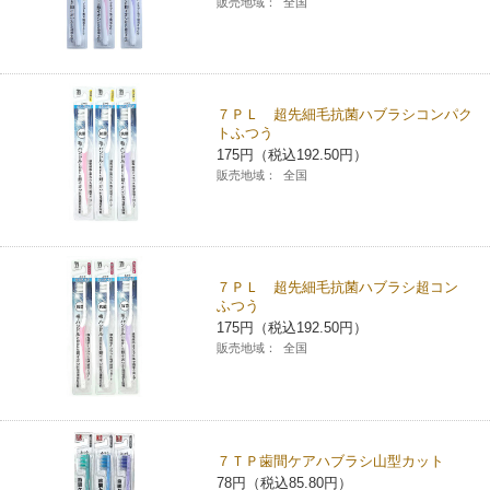
販売地域：
全国
チケットサービス
宅配便
ギフト
コピー
企業理念
セブン＆アイ・ホールディングスの重点課題
加盟店オーナー募集
物件募集・購入
セブン‐イレブンでお受取り
セブンチケット
切手・はがき・印紙
プリペイドカード・金券
プリント
会社概要
サステナビリティ活動基本方針
７ＰＬ 超先細毛抗菌ハブラシコンパク
アルバイト情報
採用情報
トふつう
タワーレコード
停電時のサービス停止のお知らせ
チケットぴあ
セブン銀行ATM
ニンテンドー・ダウンロードカード
スキャン
175円（税込192.50円）
貸借対照表・損益計算書
サステナビリティ推進体制
店舗検索
ネットショッピング
販売地域：
全国
お問い合わせ
セブンネットショッピング
イープラス
ご利用可能なお支払い方法
ファクス
沿革
GREEN CHALLENGE 2050
Language
CNプレイガイド
各種料金のお支払い
チケット
国内店舗数
4VISIONS
English (Corporate)
７ＰＬ 超先細毛抗菌ハブラシ超コン
ふつう
English (Services)
175円（税込192.50円）
JTB
スマホプリペイド
プリペイドサービス
売上高、店舗数推移
サステナビリティニュース
販売地域：
全国
中文[繁體字](服務)
レジでApple Accountにチャージ
スポーツ振興くじ
セブン‐イレブンの海外事業
简体中文(服务)
サステナビリティレポート
한국어(서비스)
オンラインフォトサービス
行政サービス
７ＴＰ歯間ケアハブラシ山型カット
データで見るセブン‐イレブン
報告書ライブラリー
ภาษาไทย(บริการ)
78円（税込85.80円）