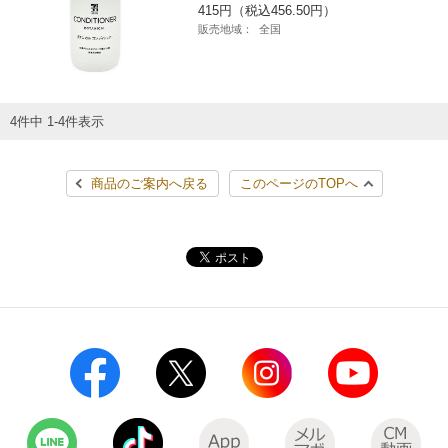
415円（税込456.50円）
コインランドリー（店舗限定）
保険
セブン‐イレブンの「商品力」
販売地域：
全国
宅配ロッカー（店舗限定）
学び・教育
セブン-イレブンの横顔
4件中 1-4件表示
自転車シェアリング（店舗限定）
セブン-イレブンの歴史
商品のご案内へ戻る
このページのTOPへ
モバイルバッテリーシェアリング（店舗限定）
モバイルWi-Fiバッテリーシェアリング（店舗限定）
荷物預かりサービス「ecbocloakエクボクローク」（店舗限定）
パウダースペース ラブン（店舗限定）
ソフトバンクギフト