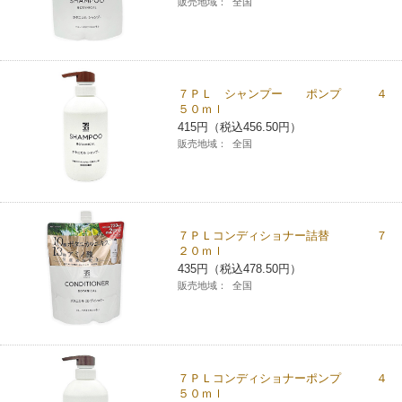
販売地域：
全国
チケットサービス
宅配便
ギフト
コピー
企業理念
セブン＆アイ・ホールディングスの重点課題
加盟店オーナー募集
物件募集・購入
セブン‐イレブンでお受取り
セブンチケット
切手・はがき・印紙
プリペイドカード・金券
プリント
会社概要
サステナビリティ活動基本方針
７ＰＬ シャンプー ポンプ ４
アルバイト情報
採用情報
５０ｍｌ
タワーレコード
停電時のサービス停止のお知らせ
チケットぴあ
セブン銀行ATM
ニンテンドー・ダウンロードカード
スキャン
415円（税込456.50円）
貸借対照表・損益計算書
サステナビリティ推進体制
店舗検索
ネットショッピング
販売地域：
全国
お問い合わせ
セブンネットショッピング
イープラス
ご利用可能なお支払い方法
ファクス
沿革
GREEN CHALLENGE 2050
Language
CNプレイガイド
各種料金のお支払い
チケット
国内店舗数
4VISIONS
English (Corporate)
７ＰＬコンディショナー詰替 ７
２０ｍｌ
English (Services)
435円（税込478.50円）
JTB
スマホプリペイド
プリペイドサービス
売上高、店舗数推移
サステナビリティニュース
販売地域：
全国
中文[繁體字](服務)
レジでApple Accountにチャージ
スポーツ振興くじ
セブン‐イレブンの海外事業
简体中文(服务)
サステナビリティレポート
한국어(서비스)
オンラインフォトサービス
行政サービス
７ＰＬコンディショナーポンプ ４
データで見るセブン‐イレブン
報告書ライブラリー
ภาษาไทย(บริการ)
５０ｍｌ