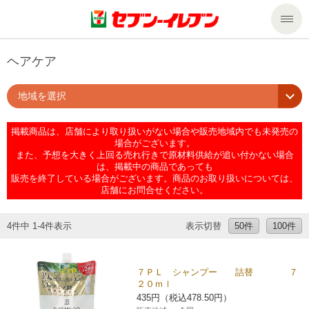
商品のご案内
ヘアケア
地域を選択
セール・キャンペーン
商品のご案内トップ
掲載商品は、店舗により取り扱いがない場合や販売地域内でも未発売の
今週の新商品
サービス
場合がございます。
また、予想を大きく上回る売れ行きで原材料供給が追い付かない場合
は、掲載中の商品であっても
来週の新商品
企業情報
サービストップ
販売を終了している場合がございます。商品のお取り扱いについては、
店舗にお問合せください。
商品カテゴリ一覧
nanacoトップ
私たちの取組み
企業情報トップ
4件中 1-4件表示
表示切替
50件
100件
セブンプレミアム
マルチコピー機でできること
ニュースリリース
サステナビリティ
７ＰＬ シャンプー 詰替 ７
２０ｍｌ
便利なサービス
食の安全・安心への取組み
マルチコピー機でできることトップ
ごあいさつ
サステナビリティトップ
435円（税込478.50円）