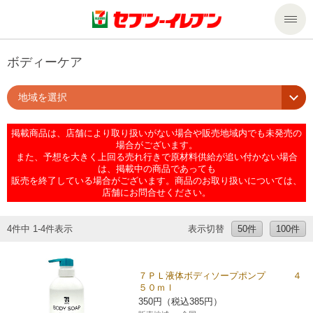
商品のご案内
ボディーケア
地域を選択
セール・キャンペーン
商品のご案内トップ
掲載商品は、店舗により取り扱いがない場合や販売地域内でも未発売の
今週の新商品
サービス
場合がございます。
また、予想を大きく上回る売れ行きで原材料供給が追い付かない場合
は、掲載中の商品であっても
来週の新商品
企業情報
サービストップ
販売を終了している場合がございます。商品のお取り扱いについては、
店舗にお問合せください。
商品カテゴリ一覧
nanacoトップ
私たちの取組み
企業情報トップ
4件中 1-4件表示
表示切替
50件
100件
セブンプレミアム
マルチコピー機でできること
ニュースリリース
サステナビリティ
７ＰＬ液体ボディソープポンプ ４
５０ｍｌ
便利なサービス
食の安全・安心への取組み
マルチコピー機でできることトップ
ごあいさつ
サステナビリティトップ
350円（税込385円）