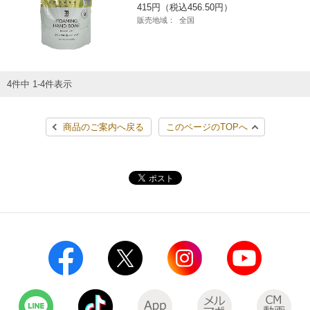
415円（税込456.50円）
コインランドリー（店舗限定）
保険
セブン‐イレブンの「商品力」
販売地域：
全国
宅配ロッカー（店舗限定）
学び・教育
セブン-イレブンの横顔
4件中 1-4件表示
自転車シェアリング（店舗限定）
セブン-イレブンの歴史
商品のご案内へ戻る
このページのTOPへ
モバイルバッテリーシェアリング（店舗限定）
モバイルWi-Fiバッテリーシェアリング（店舗限定）
荷物預かりサービス「ecbocloakエクボクローク」（店舗限定）
パウダースペース ラブン（店舗限定）
ソフトバンクギフト