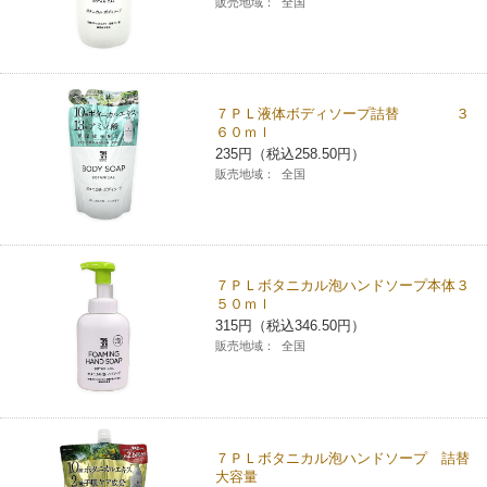
販売地域：
全国
チケットサービス
宅配便
ギフト
コピー
企業理念
セブン＆アイ・ホールディングスの重点課題
加盟店オーナー募集
物件募集・購入
セブン‐イレブンでお受取り
セブンチケット
切手・はがき・印紙
プリペイドカード・金券
プリント
会社概要
サステナビリティ活動基本方針
７ＰＬ液体ボディソープ詰替 ３
アルバイト情報
採用情報
６０ｍｌ
タワーレコード
停電時のサービス停止のお知らせ
チケットぴあ
セブン銀行ATM
ニンテンドー・ダウンロードカード
スキャン
235円（税込258.50円）
貸借対照表・損益計算書
サステナビリティ推進体制
店舗検索
ネットショッピング
販売地域：
全国
お問い合わせ
セブンネットショッピング
イープラス
ご利用可能なお支払い方法
ファクス
沿革
GREEN CHALLENGE 2050
Language
CNプレイガイド
各種料金のお支払い
チケット
国内店舗数
4VISIONS
English (Corporate)
７ＰＬボタニカル泡ハンドソープ本体３
５０ｍｌ
English (Services)
315円（税込346.50円）
JTB
スマホプリペイド
プリペイドサービス
売上高、店舗数推移
サステナビリティニュース
販売地域：
全国
中文[繁體字](服務)
レジでApple Accountにチャージ
スポーツ振興くじ
セブン‐イレブンの海外事業
简体中文(服务)
サステナビリティレポート
한국어(서비스)
オンラインフォトサービス
行政サービス
７ＰＬボタニカル泡ハンドソープ 詰替
データで見るセブン‐イレブン
報告書ライブラリー
ภาษาไทย(บริการ)
大容量