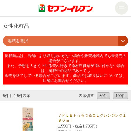
商品のご案内
女性化粧品
地域を選択
セール・キャンペーン
商品のご案内トップ
掲載商品は、店舗により取り扱いがない場合や販売地域内でも未発売の
今週の新商品
サービス
場合がございます。
また、予想を大きく上回る売れ行きで原材料供給が追い付かない場合
は、掲載中の商品であっても
来週の新商品
企業情報
サービストップ
販売を終了している場合がございます。商品のお取り扱いについては、
店舗にお問合せください。
商品カテゴリ一覧
nanacoトップ
私たちの取組み
企業情報トップ
5件中 1-5件表示
表示切替
50件
100件
セブンプレミアム
マルチコピー機でできること
ニュースリリース
サステナビリティ
７ＰＬＢＦうるつるＯＬクレンジング１
９０ｍｌ
便利なサービス
食の安全・安心への取組み
マルチコピー機でできることトップ
ごあいさつ
サステナビリティトップ
1,550円（税込1,705円）