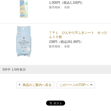
1,000円（税込1,100円）
コインランドリー（店舗限定）
保険
セブン‐イレブンの「商品力」
販売地域：
全国
宅配ロッカー（店舗限定）
学び・教育
セブン-イレブンの横顔
７ＰＬ ひんやり汗ふきシート せっけ
自転車シェアリング（店舗限定）
セブン-イレブンの歴史
ん１５枚
238円（税込261.80円）
販売地域：
全国
モバイルバッテリーシェアリング（店舗限定）
モバイルWi-Fiバッテリーシェアリング（店舗限定）
5件中 1-5件表示
荷物預かりサービス「ecbocloakエクボクローク」（店舗限定）
商品のご案内へ戻る
このページのTOPへ
パウダースペース ラブン（店舗限定）
ソフトバンクギフト