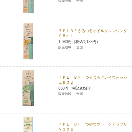
販売地域：
全国
チケットサービス
宅配便
ギフト
コピー
企業理念
セブン＆アイ・ホールディングスの重点課題
加盟店オーナー募集
物件募集・購入
セブン‐イレブンでお受取り
セブンチケット
切手・はがき・印紙
プリペイドカード・金券
プリント
会社概要
サステナビリティ活動基本方針
７ＰＬＢＦうるつるオイルクレンジング
アルバイト情報
採用情報
９５ｍｌ
タワーレコード
停電時のサービス停止のお知らせ
チケットぴあ
セブン銀行ATM
ニンテンドー・ダウンロードカード
スキャン
1,080円（税込1,188円）
貸借対照表・損益計算書
サステナビリティ推進体制
店舗検索
ネットショッピング
販売地域：
全国
お問い合わせ
セブンネットショッピング
イープラス
ご利用可能なお支払い方法
ファクス
沿革
GREEN CHALLENGE 2050
Language
CNプレイガイド
各種料金のお支払い
チケット
国内店舗数
4VISIONS
English (Corporate)
７ＰＬ ＢＦ つるつるクレイウォッシ
ュ９０ｇ
English (Services)
850円（税込935円）
JTB
スマホプリペイド
プリペイドサービス
売上高、店舗数推移
サステナビリティニュース
販売地域：
全国
中文[繁體字](服務)
レジでApple Accountにチャージ
スポーツ振興くじ
セブン‐イレブンの海外事業
简体中文(服务)
サステナビリティレポート
한국어(서비스)
オンラインフォトサービス
行政サービス
７ＰＬ ＢＦ つやつやトーンアップＵ
データで見るセブン‐イレブン
報告書ライブラリー
ภาษาไทย(บริการ)
Ｖ３０ｇ