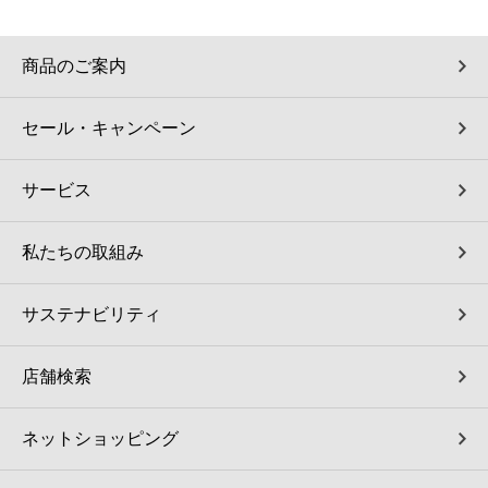
コインランドリー（店舗限定）
保険
セブン‐イレブンの「商品力」
商品のご案内
宅配ロッカー（店舗限定）
学び・教育
セブン-イレブンの横顔
セール・キャンペーン
自転車シェアリング（店舗限定）
セブン-イレブンの歴史
サービス
モバイルバッテリーシェアリング（店舗限定）
私たちの取組み
モバイルWi-Fiバッテリーシェアリング（店舗限定）
サステナビリティ
荷物預かりサービス「ecbocloakエクボクローク」（店舗限定）
店舗検索
パウダースペース ラブン（店舗限定）
ネットショッピング
ソフトバンクギフト