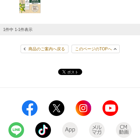
チケットサービス
宅配便
ギフト
コピー
企業理念
セブン＆アイ・ホールディングスの重点課題
加盟店オーナー募集
物件募集・購入
セブン‐イレブンでお受取り
セブンチケット
切手・はがき・印紙
プリペイドカード・金券
プリント
会社概要
サステナビリティ活動基本方針
1件中 1-1件表示
アルバイト情報
採用情報
タワーレコード
停電時のサービス停止のお知らせ
チケットぴあ
セブン銀行ATM
ニンテンドー・ダウンロードカード
スキャン
貸借対照表・損益計算書
サステナビリティ推進体制
商品のご案内へ戻る
このページのTOPへ
店舗検索
ネットショッピング
お問い合わせ
セブンネットショッピング
イープラス
ご利用可能なお支払い方法
ファクス
沿革
GREEN CHALLENGE 2050
Language
CNプレイガイド
各種料金のお支払い
チケット
国内店舗数
4VISIONS
English (Corporate)
English (Services)
JTB
スマホプリペイド
プリペイドサービス
売上高、店舗数推移
サステナビリティニュース
中文[繁體字](服務)
レジでApple Accountにチャージ
スポーツ振興くじ
セブン‐イレブンの海外事業
简体中文(服务)
サステナビリティレポート
한국어(서비스)
オンラインフォトサービス
行政サービス
データで見るセブン‐イレブン
報告書ライブラリー
ภาษาไทย(บริการ)