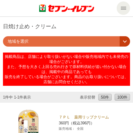
商品のご案内
日焼け止め・クリーム
地域を選択
セール・キャンペーン
商品のご案内トップ
掲載商品は、店舗により取り扱いがない場合や販売地域内でも未発売の
今週の新商品
サービス
場合がございます。
また、予想を大きく上回る売れ行きで原材料供給が追い付かない場合
は、掲載中の商品であっても
来週の新商品
企業情報
サービストップ
販売を終了している場合がございます。商品のお取り扱いについては、
店舗にお問合せください。
商品カテゴリ一覧
nanacoトップ
私たちの取組み
企業情報トップ
1件中 1-1件表示
表示切替
50件
100件
セブンプレミアム
マルチコピー機でできること
ニュースリリース
サステナビリティ
７ＰＬ 薬用リップクリーム
360円（税込396円）
便利なサービス
食の安全・安心への取組み
マルチコピー機でできることトップ
ごあいさつ
サステナビリティトップ
販売地域：
全国