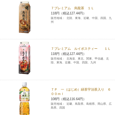
７プレミアム 烏龍茶 １Ｌ
118円（税込127.44円）
販売地域：
北陸、東海、近畿、中国、四国、九
州
７プレミアム ルイボスティー １Ｌ
118円（税込127.44円）
販売地域：
北海道、東北、関東、甲信越、北
陸、東海、近畿、中国、四国、九州
７Ｐ 一（はじめ）緑茶宇治茶入り ６
００ｍｌ
108円（税込116.64円）
販売地域：
近畿、鳥取県、島根県、岡山県、広
島県、四国