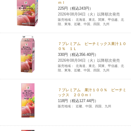
ｍｌ
チケットサービス
宅配便
ギフト
コピー
225円（税込243円）
企業理念
セブン＆アイ・ホールディングスの重点課題
2026年08月04日（火）以降順次発売
加盟店オーナー募集
物件募集・購入
販売地域：
北海道、東北、関東、甲信越、北
セブン‐イレブンでお受取り
セブンチケット
切手・はがき・印紙
プリペイドカード・金券
プリント
陸、東海、近畿、中国、四国、九州
会社概要
サステナビリティ活動基本方針
アルバイト情報
採用情報
タワーレコード
停電時のサービス停止のお知らせ
チケットぴあ
セブン銀行ATM
ニンテンドー・ダウンロードカード
スキャン
貸借対照表・損益計算書
サステナビリティ推進体制
７プレミアム ピーチミックス果汁１０
店舗検索
ネットショッピング
０％ １Ｌ
お問い合わせ
330円（税込356.40円）
セブンネットショッピング
イープラス
ご利用可能なお支払い方法
ファクス
沿革
GREEN CHALLENGE 2050
2026年08月04日（火）以降順次発売
販売地域：
北海道、東北、関東、甲信越、北
Language
陸、東海、近畿、中国、四国、九州
CNプレイガイド
各種料金のお支払い
チケット
国内店舗数
4VISIONS
English (Corporate)
English (Services)
JTB
スマホプリペイド
プリペイドサービス
７プレミアム 果汁１００％ ピーチミ
売上高、店舗数推移
サステナビリティニュース
ックス ２００ｍｌ
中文[繁體字](服務)
118円（税込127.44円）
レジでApple Accountにチャージ
スポーツ振興くじ
販売地域：
近畿、中国、四国、九州
セブン‐イレブンの海外事業
简体中文(服务)
サステナビリティレポート
한국어(서비스)
オンラインフォトサービス
行政サービス
データで見るセブン‐イレブン
報告書ライブラリー
ภาษาไทย(บริการ)