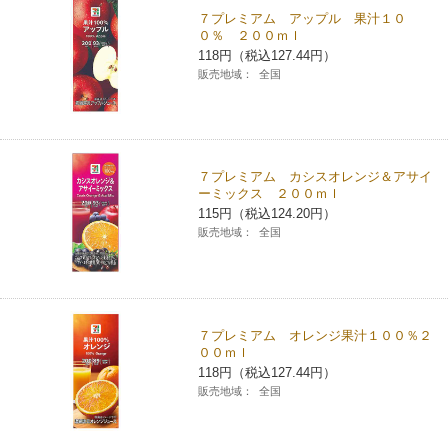
７プレミアム アップル 果汁１０
コインランドリー（店舗限定）
保険
セブン‐イレブンの「商品力」
０％ ２００ｍｌ
118円（税込127.44円）
販売地域：
全国
宅配ロッカー（店舗限定）
学び・教育
セブン-イレブンの横顔
自転車シェアリング（店舗限定）
セブン-イレブンの歴史
７プレミアム カシスオレンジ＆アサイ
モバイルバッテリーシェアリング（店舗限定）
ーミックス ２００ｍｌ
115円（税込124.20円）
販売地域：
全国
モバイルWi-Fiバッテリーシェアリング（店舗限定）
荷物預かりサービス「ecbocloakエクボクローク」（店舗限定）
７プレミアム オレンジ果汁１００％２
００ｍｌ
パウダースペース ラブン（店舗限定）
118円（税込127.44円）
販売地域：
全国
ソフトバンクギフト