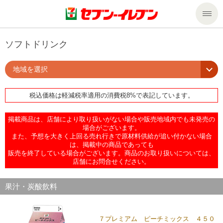
商品のご案内
ソフトドリンク
地域を選択
セール・キャンペーン
商品のご案内トップ
税込価格は軽減税率適用の消費税8%で表記しています。
今週の新商品
サービス
掲載商品は、店舗により取り扱いがない場合や販売地域内でも未発売の
来週の新商品
企業情報
サービストップ
場合がございます。
また、予想を大きく上回る売れ行きで原材料供給が追い付かない場合
は、掲載中の商品であっても
販売を終了している場合がございます。商品のお取り扱いについては、
商品カテゴリ一覧
nanacoトップ
私たちの取組み
企業情報トップ
店舗にお問合せください。
セブンプレミアム
マルチコピー機でできること
ニュースリリース
サステナビリティ
果汁・炭酸飲料
便利なサービス
食の安全・安心への取組み
マルチコピー機でできることトップ
ごあいさつ
サステナビリティトップ
７プレミアム ピーチミックス ４５０