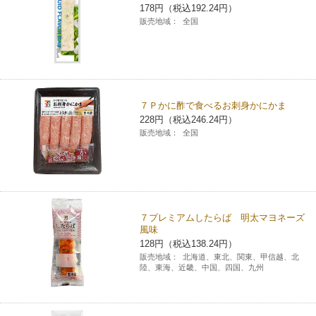
178円（税込192.24円）
販売地域：
全国
７Ｐかに酢で食べるお刺身かにかま
228円（税込246.24円）
販売地域：
全国
７プレミアムしたらば 明太マヨネーズ
風味
128円（税込138.24円）
販売地域：
北海道、東北、関東、甲信越、北
陸、東海、近畿、中国、四国、九州