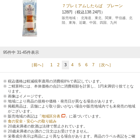
７プレミアムしたらば プレーン
128円（税込138.24円）
販売地域：
北海道、東北、関東、甲信越、北
陸、東海、近畿、中国、四国、九州
95件中 31-45件表示
［前へ］
1
2
3
4
5
6
7
［次へ］
税込価格は軽減税率適用の消費税8%で表記しています。
ご精算時には、本体価格の合計に消費税額を計算し、1円未満切り捨てとな
ります。
画像はイメージです。
地域により商品の規格や価格・発売日が異なる場合があります。
掲載商品は、店舗により取り扱いがない場合や販売地域内でも未発売の地域
がございます。
販売地域の表記は「
地域区分表
」に基づいています。
食の安全・安心への取り組み
20歳未満者の飲酒は法律で禁止されています。
20歳未満者のお酒のご注文はお受けできません。
栄養成分表示は商品により異なる場合があります。商品のラベル表記をご確