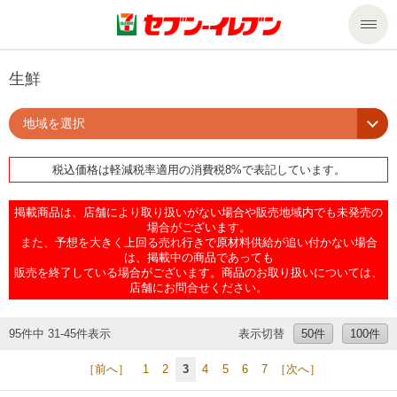
商品のご案内
生鮮
地域を選択
セール・キャンペーン
商品のご案内トップ
税込価格は軽減税率適用の消費税8%で表記しています。
今週の新商品
サービス
掲載商品は、店舗により取り扱いがない場合や販売地域内でも未発売の
来週の新商品
企業情報
サービストップ
場合がございます。
また、予想を大きく上回る売れ行きで原材料供給が追い付かない場合
は、掲載中の商品であっても
販売を終了している場合がございます。商品のお取り扱いについては、
商品カテゴリ一覧
nanacoトップ
私たちの取組み
企業情報トップ
店舗にお問合せください。
セブンプレミアム
マルチコピー機でできること
ニュースリリース
サステナビリティ
95件中 31-45件表示
表示切替
50件
100件
［前へ］
1
2
3
4
5
6
7
［次へ］
便利なサービス
食の安全・安心への取組み
マルチコピー機でできることトップ
ごあいさつ
サステナビリティトップ