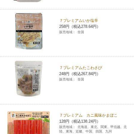
コインランドリー（店舗限定）
保険
セブン‐イレブンの「商品力」
７プレミアムいか塩辛
宅配ロッカー（店舗限定）
学び・教育
セブン-イレブンの横顔
258円（税込278.64円）
販売地域：
全国
自転車シェアリング（店舗限定）
セブン-イレブンの歴史
モバイルバッテリーシェアリング（店舗限定）
７プレミアムたこわさび
248円（税込267.84円）
モバイルWi-Fiバッテリーシェアリング（店舗限定）
販売地域：
全国
荷物預かりサービス「ecbocloakエクボクローク」（店舗限定）
パウダースペース ラブン（店舗限定）
７プレミアム カニ風味かまぼこ
128円（税込138.24円）
ソフトバンクギフト
販売地域：
北海道、東北、関東、甲信越、北
陸、東海、近畿、中国、四国、九州