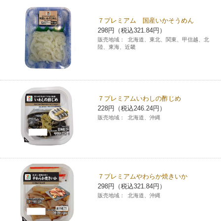
チケットサービス
宅配便
ギフト
コピー
企業理念
セブン＆アイ・ホールディングスの重点課題
７プレミアム 国産いかそうめん
298円（税込321.84円）
加盟店オーナー募集
物件募集・購入
セブン‐イレブンでお受取り
セブンチケット
切手・はがき・印紙
販売地域：
北海道、東北、関東、甲信越、北
プリペイドカード・金券
プリント
会社概要
サステナビリティ活動基本方針
陸、東海、近畿
アルバイト情報
採用情報
タワーレコード
停電時のサービス停止のお知らせ
チケットぴあ
セブン銀行ATM
ニンテンドー・ダウンロードカード
スキャン
貸借対照表・損益計算書
サステナビリティ推進体制
店舗検索
ネットショッピング
お問い合わせ
セブンネットショッピング
イープラス
ご利用可能なお支払い方法
ファクス
沿革
７プレミアムいわしの酢じめ
GREEN CHALLENGE 2050
228円（税込246.24円）
Language
販売地域：
北海道、沖縄
CNプレイガイド
各種料金のお支払い
チケット
国内店舗数
4VISIONS
English (Corporate)
English (Services)
JTB
スマホプリペイド
プリペイドサービス
売上高、店舗数推移
サステナビリティニュース
中文[繁體字](服務)
７プレミアムやわらか焼きいか
レジでApple Accountにチャージ
スポーツ振興くじ
セブン‐イレブンの海外事業
简体中文(服务)
サステナビリティレポート
298円（税込321.84円）
販売地域：
北海道、沖縄
한국어(서비스)
オンラインフォトサービス
行政サービス
データで見るセブン‐イレブン
報告書ライブラリー
ภาษาไทย(บริการ)