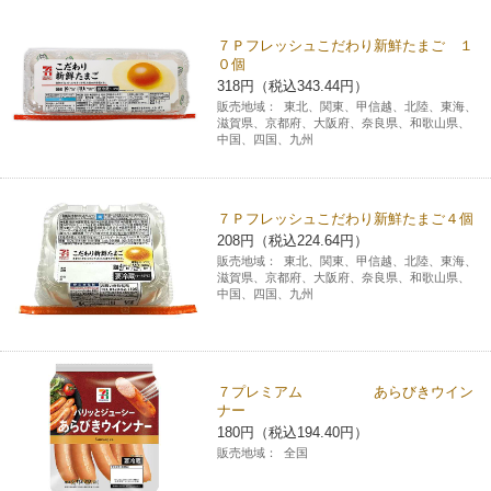
チケットサービス
宅配便
ギフト
コピー
企業理念
セブン＆アイ・ホールディングスの重点課題
７Ｐフレッシュこだわり新鮮たまご １
０個
加盟店オーナー募集
物件募集・購入
セブン‐イレブンでお受取り
318円（税込343.44円）
セブンチケット
切手・はがき・印紙
プリペイドカード・金券
プリント
会社概要
サステナビリティ活動基本方針
販売地域：
東北、関東、甲信越、北陸、東海、
アルバイト情報
採用情報
滋賀県、京都府、大阪府、奈良県、和歌山県、
中国、四国、九州
タワーレコード
停電時のサービス停止のお知らせ
チケットぴあ
セブン銀行ATM
ニンテンドー・ダウンロードカード
スキャン
貸借対照表・損益計算書
サステナビリティ推進体制
店舗検索
ネットショッピング
お問い合わせ
セブンネットショッピング
イープラス
ご利用可能なお支払い方法
ファクス
沿革
７Ｐフレッシュこだわり新鮮たまご４個
GREEN CHALLENGE 2050
208円（税込224.64円）
Language
販売地域：
東北、関東、甲信越、北陸、東海、
CNプレイガイド
各種料金のお支払い
チケット
国内店舗数
滋賀県、京都府、大阪府、奈良県、和歌山県、
4VISIONS
English (Corporate)
中国、四国、九州
English (Services)
JTB
スマホプリペイド
プリペイドサービス
売上高、店舗数推移
サステナビリティニュース
中文[繁體字](服務)
７プレミアム あらびきウイン
レジでApple Accountにチャージ
スポーツ振興くじ
セブン‐イレブンの海外事業
简体中文(服务)
サステナビリティレポート
ナー
180円（税込194.40円）
한국어(서비스)
販売地域：
全国
オンラインフォトサービス
行政サービス
データで見るセブン‐イレブン
報告書ライブラリー
ภาษาไทย(บริการ)