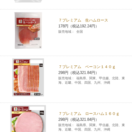
コインランドリー（店舗限定）
保険
セブン‐イレブンの「商品力」
７プレミアム 生ハムロース
宅配ロッカー（店舗限定）
学び・教育
セブン-イレブンの横顔
178円（税込192.24円）
販売地域：
全国
自転車シェアリング（店舗限定）
セブン-イレブンの歴史
モバイルバッテリーシェアリング（店舗限定）
７プレミアム ベーコン１４０ｇ
298円（税込321.84円）
モバイルWi-Fiバッテリーシェアリング（店舗限定）
販売地域：
福島県、関東、甲信越、北陸、東
海、近畿、中国、四国、九州、沖縄
荷物預かりサービス「ecbocloakエクボクローク」（店舗限定）
パウダースペース ラブン（店舗限定）
７プレミアム ロースハム１６０ｇ
298円（税込321.84円）
ソフトバンクギフト
販売地域：
福島県、関東、甲信越、北陸、東
海、近畿、中国、四国、九州、沖縄