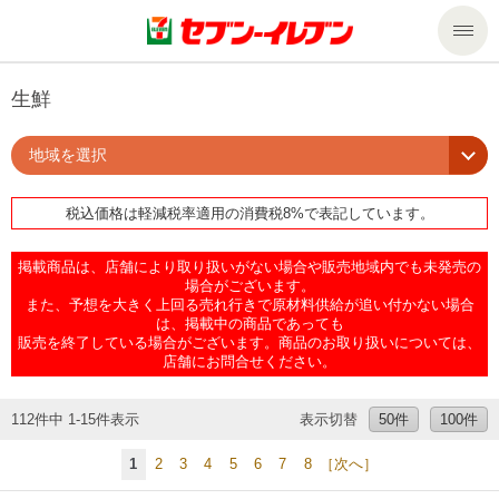
商品のご案内
生鮮
地域を選択
セール・キャンペーン
商品のご案内トップ
税込価格は軽減税率適用の消費税8%で表記しています。
今週の新商品
サービス
掲載商品は、店舗により取り扱いがない場合や販売地域内でも未発売の
来週の新商品
企業情報
サービストップ
場合がございます。
また、予想を大きく上回る売れ行きで原材料供給が追い付かない場合
は、掲載中の商品であっても
販売を終了している場合がございます。商品のお取り扱いについては、
商品カテゴリ一覧
nanacoトップ
私たちの取組み
企業情報トップ
店舗にお問合せください。
セブンプレミアム
マルチコピー機でできること
ニュースリリース
サステナビリティ
112件中 1-15件表示
表示切替
50件
100件
1
2
3
4
5
6
7
8
［次へ］
便利なサービス
食の安全・安心への取組み
マルチコピー機でできることトップ
ごあいさつ
サステナビリティトップ