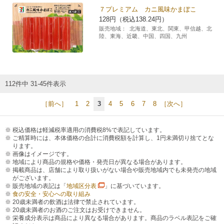
７プレミアム カニ風味かまぼこ
128円（税込138.24円）
販売地域：
北海道、東北、関東、甲信越、北
陸、東海、近畿、中国、四国、九州
112件中 31-45件表示
［前へ］
1
2
3
4
5
6
7
8
［次へ］
税込価格は軽減税率適用の消費税8%で表記しています。
ご精算時には、本体価格の合計に消費税額を計算し、1円未満切り捨てとな
ります。
画像はイメージです。
地域により商品の規格や価格・発売日が異なる場合があります。
掲載商品は、店舗により取り扱いがない場合や販売地域内でも未発売の地域
がございます。
販売地域の表記は「
地域区分表
」に基づいています。
食の安全・安心への取り組み
20歳未満者の飲酒は法律で禁止されています。
20歳未満者のお酒のご注文はお受けできません。
栄養成分表示は商品により異なる場合があります。商品のラベル表記をご確