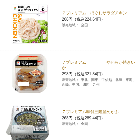
チケットサービス
宅配便
ギフト
コピー
企業理念
セブン＆アイ・ホールディングスの重点課題
７プレミアム ほぐしサラダチキン
208円（税込224.64円）
加盟店オーナー募集
物件募集・購入
セブン‐イレブンでお受取り
セブンチケット
切手・はがき・印紙
販売地域：
全国
プリペイドカード・金券
プリント
会社概要
サステナビリティ活動基本方針
アルバイト情報
採用情報
タワーレコード
停電時のサービス停止のお知らせ
チケットぴあ
セブン銀行ATM
ニンテンドー・ダウンロードカード
スキャン
貸借対照表・損益計算書
サステナビリティ推進体制
店舗検索
ネットショッピング
お問い合わせ
セブンネットショッピング
イープラス
ご利用可能なお支払い方法
ファクス
沿革
７プレミアム やわらか焼きい
GREEN CHALLENGE 2050
か
Language
298円（税込321.84円）
CNプレイガイド
各種料金のお支払い
チケット
国内店舗数
4VISIONS
販売地域：
東北、関東、甲信越、北陸、東海、
English (Corporate)
近畿、中国、四国、九州
English (Services)
JTB
スマホプリペイド
プリペイドサービス
売上高、店舗数推移
サステナビリティニュース
中文[繁體字](服務)
７プレミアム味付三陸産めかぶ
レジでApple Accountにチャージ
スポーツ振興くじ
セブン‐イレブンの海外事業
简体中文(服务)
サステナビリティレポート
268円（税込289.44円）
販売地域：
全国
한국어(서비스)
オンラインフォトサービス
行政サービス
データで見るセブン‐イレブン
報告書ライブラリー
ภาษาไทย(บริการ)