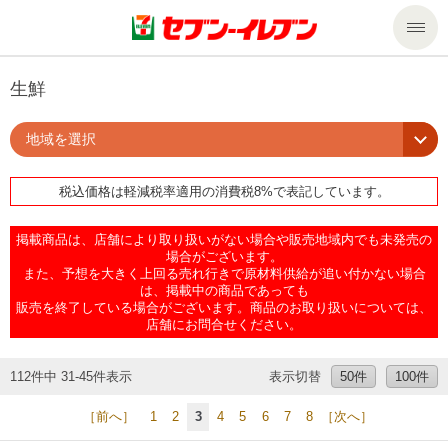
商品のご案内
生鮮
地域を選択
セール・キャンペーン
商品のご案内トップ
税込価格は軽減税率適用の消費税8%で表記しています。
今週の新商品
サービス
掲載商品は、店舗により取り扱いがない場合や販売地域内でも未発売の
来週の新商品
企業情報
サービストップ
場合がございます。
また、予想を大きく上回る売れ行きで原材料供給が追い付かない場合
は、掲載中の商品であっても
販売を終了している場合がございます。商品のお取り扱いについては、
商品カテゴリ一覧
nanacoトップ
私たちの取組み
企業情報トップ
店舗にお問合せください。
セブンプレミアム
マルチコピー機でできること
ニュースリリース
サステナビリティ
112件中 31-45件表示
表示切替
50件
100件
［前へ］
1
2
3
4
5
6
7
8
［次へ］
便利なサービス
食の安全・安心への取組み
マルチコピー機でできることトップ
ごあいさつ
サステナビリティトップ