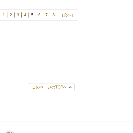
1
2
3
4
5
6
7
8
［次へ］
このページのTOPへ