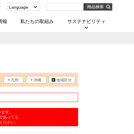
せ
Language
English
(Corporate)
情報
私たちの取組み
サステナビリティ
English
(Services)
中文[繁體字]
(服務)
简体中文(服务)
한국어(서비스)
ภาษาไทย
(บริการ)
九州
沖縄
地域区分
います。
であっても
ください。