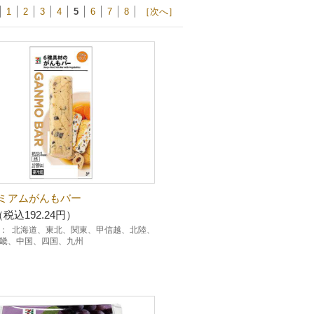
1
2
3
4
5
6
7
8
［次へ］
ミアムがんもバー
（税込192.24円）
：
北海道、東北、関東、甲信越、北陸、
畿、中国、四国、九州