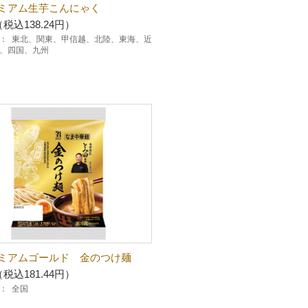
ミアム生芋こんにゃく
（税込138.24円）
：
東北、関東、甲信越、北陸、東海、近
、四国、九州
ミアムゴールド 金のつけ麺
（税込181.44円）
：
全国