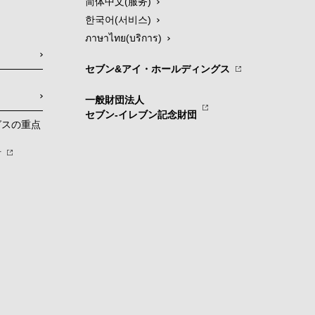
简体中文(服务)
한국어(서비스)
ภาษาไทย(บริการ)
セブン&アイ・ホールディングス
一般財団法人
セブン-イレブン記念財団
グスの重点
針