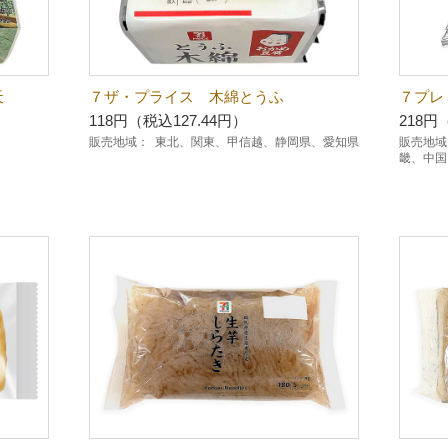
天
７ザ・プライス 木綿とうふ
７プレ
118円（税込127.44円）
218円
販売地域：
東北、関東、甲信越、静岡県、愛知県
販売地域
畿、中国