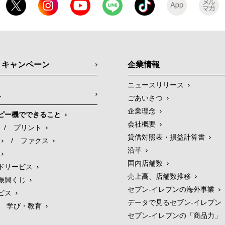
・キャンペーン
企業情報
ニュースリリース
ス
ごあいさつ
企業理念
ピー機でできること
会社概要
/
プリント
貸借対照表・損益計算書
/
ファクス
沿革
国内店舗数
ドサービス
売上高、店舗数推移
振興くじ
セブン‐イレブンの海外事業
ビス
データで見るセブン‐イレブン
学び・教育
セブン‐イレブンの「商品力」