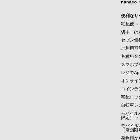
nanaco
便利なサ
宅配便
切手・は
セブン銀
ご利用可
各種料金
スマホプ
レジでApp
オンライ
コインラ
宅配ロッ
自転車シ
モバイル
限定）
モバイルW
（店舗限
荷物預かり