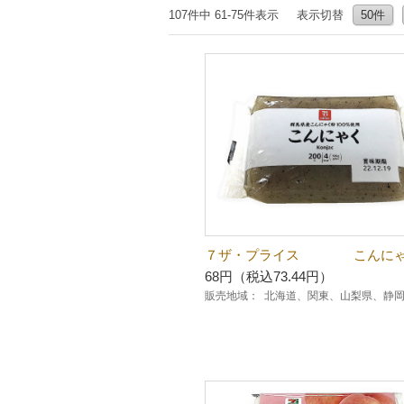
107件中 61-75件表示
表示切替
50件
７ザ・プライス こんに
68円（税込73.44円）
販売地域：
北海道、関東、山梨県、静