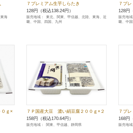
入
７プレミアム生芋しらたき
７プレ
128円（税込138.24円）
128円
、東海
販売地域：
東北、関東、甲信越、北陸、東海、近
販売地域
畿、中国、四国、九州
畿、中国
０ｇ×
７Ｐ国産大豆 濃い絹豆腐２００ｇ×２
７プレ
158円（税込170.64円）
168円
販売地域：
関東、甲信越、静岡県
販売地域