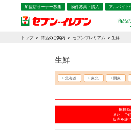
加盟店オーナー募集
物件募集・購入
アルバイト
商品
トップ
商品のご案内
セブンプレミアム
生鮮
生鮮
北海道
東北
関東
掲載商
また、予
販売を終