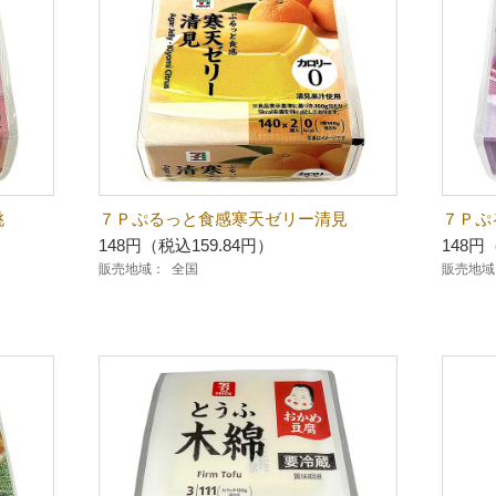
桃
７Ｐぷるっと食感寒天ゼリー清見
７Ｐぷ
148円（税込159.84円）
148円
販売地域：
全国
販売地域