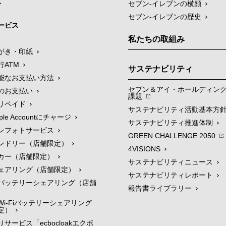
セブン-イレブンの横顔
セブン-イレブンの歴史
ービス
私たちの取組み
がき・印紙
行ATM
サステナビリティ
能なお支払い方法
セブン＆アイ・ホールディン
のお支払い
課題
リペイド
サステナビリティ活動基本方
le Accountにチャージ
サステナビリティ推進体制
ンフォトサービス
GREEN CHALLENGE 2050
ンドリー（店舗限定）
4VISIONS
カー（店舗限定）
サステナビリティニュース
ェアリング（店舗限定）
サステナビリティレポート
バッテリーシェアリング（店舗
報告書ライブラリー
i-Fiバッテリーシェアリング
定）
サービス「ecbocloakエクボ