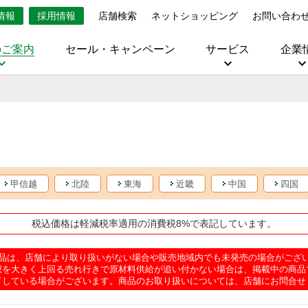
情報
採用情報
店舗検索
ネットショッピング
お問い合わ
のご案内
セール・キャンペーン
サービス
企業
甲信越
北陸
東海
近畿
中国
四国
税込価格は軽減税率適用の消費税8%で表記しています。
品は、店舗により取り扱いがない場合や販売地域内でも未発売の場合がござ
想を大きく上回る売れ行きで原材料供給が追い付かない場合は、掲載中の商品
了している場合がございます。商品のお取り扱いについては、店舗にお問合せ