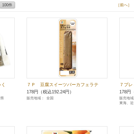
100件
［前へ］
ゃく
７Ｐ 豆腐スイーツバーカフェラテ
７プレ
178円（税込192.24円）
178円
岡県
販売地域：
全国
販売地域
東海、近