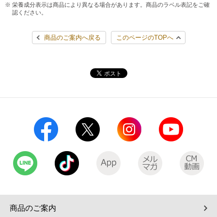
栄養成分表示は商品により異なる場合があります。商品のラベル表記をご確
コインランドリー（店舗限定）
保険
認ください。
セブン‐イレブンの「商品力」
商品のご案内へ戻る
このページのTOPへ
宅配ロッカー（店舗限定）
学び・教育
セブン-イレブンの横顔
自転車シェアリング（店舗限定）
セブン-イレブンの歴史
モバイルバッテリーシェアリング（店舗限定）
モバイルWi-Fiバッテリーシェアリング（店舗限定）
荷物預かりサービス「ecbocloakエクボクローク」（店舗限定）
パウダースペース ラブン（店舗限定）
ソフトバンクギフト
商品のご案内