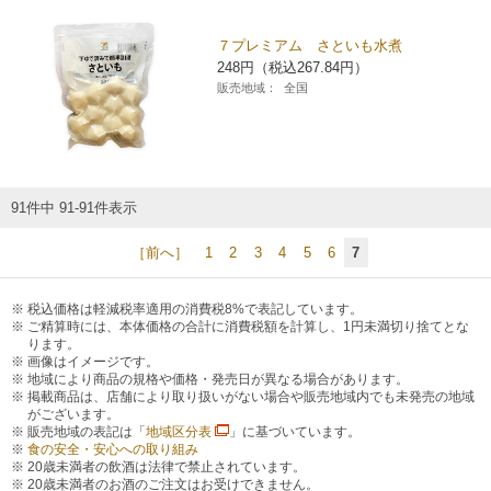
チケットサービス
宅配便
ギフト
コピー
企業理念
セブン＆アイ・ホールディングスの重点課題
７プレミアム さといも水煮
248円（税込267.84円）
加盟店オーナー募集
物件募集・購入
セブン‐イレブンでお受取り
セブンチケット
切手・はがき・印紙
販売地域：
全国
プリペイドカード・金券
プリント
会社概要
サステナビリティ活動基本方針
アルバイト情報
採用情報
タワーレコード
停電時のサービス停止のお知らせ
チケットぴあ
セブン銀行ATM
ニンテンドー・ダウンロードカード
スキャン
貸借対照表・損益計算書
サステナビリティ推進体制
店舗検索
ネットショッピング
お問い合わせ
セブンネットショッピング
91件中 91-91件表示
イープラス
ご利用可能なお支払い方法
ファクス
沿革
GREEN CHALLENGE 2050
Language
［前へ］
1
2
3
4
5
6
7
CNプレイガイド
各種料金のお支払い
チケット
国内店舗数
4VISIONS
English (Corporate)
税込価格は軽減税率適用の消費税8%で表記しています。
English (Services)
ご精算時には、本体価格の合計に消費税額を計算し、1円未満切り捨てとな
JTB
スマホプリペイド
プリペイドサービス
売上高、店舗数推移
サステナビリティニュース
ります。
中文[繁體字](服務)
画像はイメージです。
地域により商品の規格や価格・発売日が異なる場合があります。
レジでApple Accountにチャージ
スポーツ振興くじ
掲載商品は、店舗により取り扱いがない場合や販売地域内でも未発売の地域
セブン‐イレブンの海外事業
简体中文(服务)
サステナビリティレポート
がございます。
販売地域の表記は「
地域区分表
」に基づいています。
한국어(서비스)
食の安全・安心への取り組み
オンラインフォトサービス
行政サービス
データで見るセブン‐イレブン
報告書ライブラリー
20歳未満者の飲酒は法律で禁止されています。
ภาษาไทย(บริการ)
20歳未満者のお酒のご注文はお受けできません。