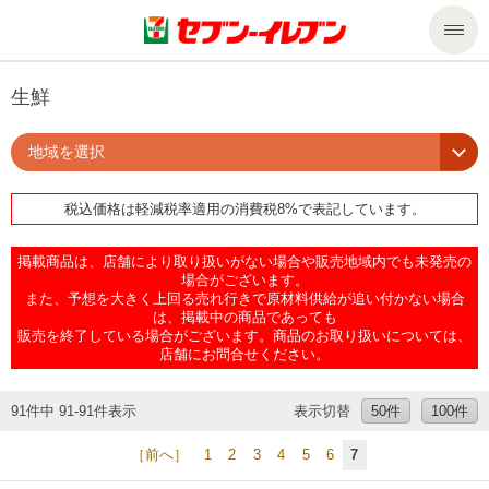
商品のご案内
生鮮
地域を選択
セール・キャンペーン
商品のご案内トップ
税込価格は軽減税率適用の消費税8%で表記しています。
今週の新商品
サービス
掲載商品は、店舗により取り扱いがない場合や販売地域内でも未発売の
来週の新商品
企業情報
サービストップ
場合がございます。
また、予想を大きく上回る売れ行きで原材料供給が追い付かない場合
は、掲載中の商品であっても
販売を終了している場合がございます。商品のお取り扱いについては、
商品カテゴリ一覧
nanacoトップ
私たちの取組み
企業情報トップ
店舗にお問合せください。
セブンプレミアム
マルチコピー機でできること
ニュースリリース
サステナビリティ
91件中 91-91件表示
表示切替
50件
100件
［前へ］
1
2
3
4
5
6
7
便利なサービス
食の安全・安心への取組み
マルチコピー機でできることトップ
ごあいさつ
サステナビリティトップ