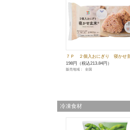
７Ｐ ２個入おにぎり 寝かせ
198円（税込213.84円）
販売地域：
全国
冷凍食材