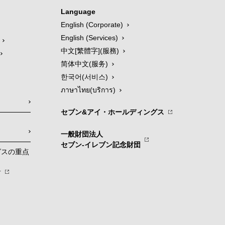
Language
English (Corporate)
English (Services)
中文[繁體字](服務)
简体中文(服务)
한국어(서비스)
ภาษาไทย(บริการ)
セブン&アイ・ホールディングス
一般財団法人
セブン-イレブン記念財団
グスの重点
針