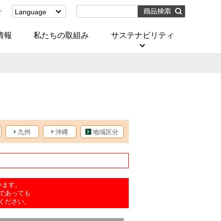
せ
Language
English
(Corporate)
情報
私たちの取組み
サステナビリティ
English
(Services)
中文[繁體字]
(服務)
简体中文(服务)
한국어(서비스)
ภาษาไทย
(บริการ)
九州
沖縄
地域区分
います。
であっても
ください。