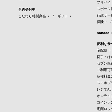
プリペイ
スポーツ
予約受付中
行政サー
こだわり特製弁当
/
ギフト
保険
/
nanaco
便利なサ
宅配便
切手・は
セブン銀
ご利用可
各種料金
スマホプ
レジでApp
オンライ
コインラ
宅配ロッ