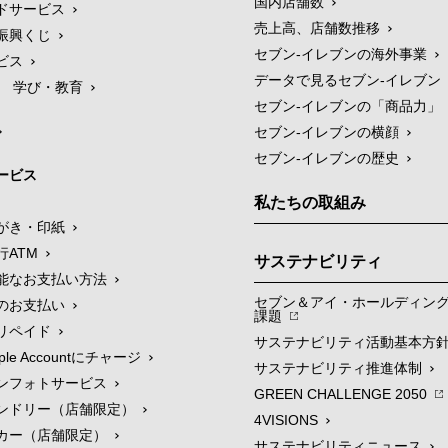
国内店舗数
ドサービス
売上高、店舗数推移
振興くじ
セブン‐イレブンの海外事業
ビス
データで見るセブン‐イレブン
学び・教育
セブン‐イレブンの「商品力」
セブン-イレブンの横顔
セブン-イレブンの歴史
ービス
私たちの取組み
がき・印紙
行ATM
サステナビリティ
能なお支払い方法
セブン＆アイ・ホールディン
のお支払い
課題
リペイド
サステナビリティ活動基本方
le Accountにチャージ
サステナビリティ推進体制
ンフォトサービス
GREEN CHALLENGE 2050
ンドリー（店舗限定）
4VISIONS
カー（店舗限定）
サステナビリティニュース