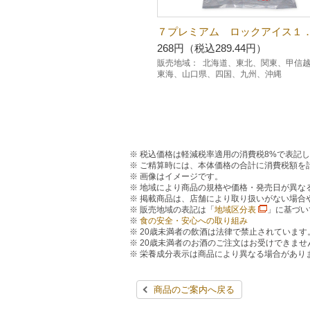
７プレミアム ロックアイス１
268円（税込289.44円）
販売地域：
北海道、東北、関東、甲信
東海、山口県、四国、九州、沖縄
税込価格は軽減税率適用の消費税8%で表記
ご精算時には、本体価格の合計に消費税額を
画像はイメージです。
地域により商品の規格や価格・発売日が異な
掲載商品は、店舗により取り扱いがない場合
販売地域の表記は「
地域区分表
」に基づい
食の安全・安心への取り組み
20歳未満者の飲酒は法律で禁止されています
20歳未満者のお酒のご注文はお受けできませ
栄養成分表示は商品により異なる場合があり
商品のご案内へ戻る