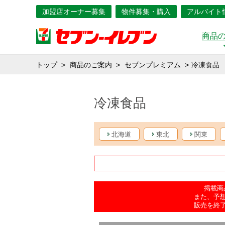
加盟店オーナー募集
物件募集・購入
アルバイト
商品
トップ
商品のご案内
セブンプレミアム
冷凍食品
冷凍食品
北海道
東北
関東
掲載商
また、予
販売を終