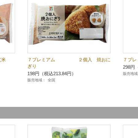
玄米
７プレミアム ２個入 焼おに
７プ
ぎり
298円
198円（税込213.84円）
販売地域
販売地域：
全国