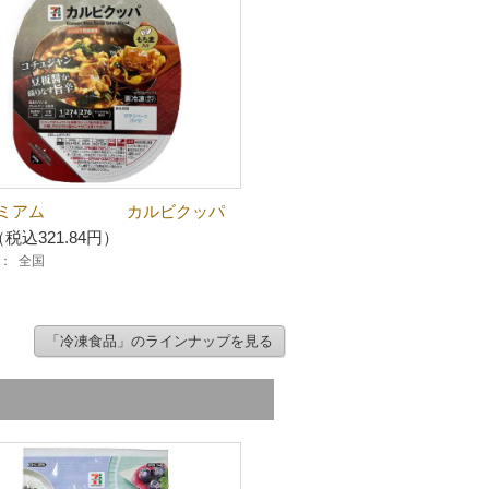
レミアム カルビクッパ
（税込321.84円）
：
全国
「冷凍食品」のラインナップを見る