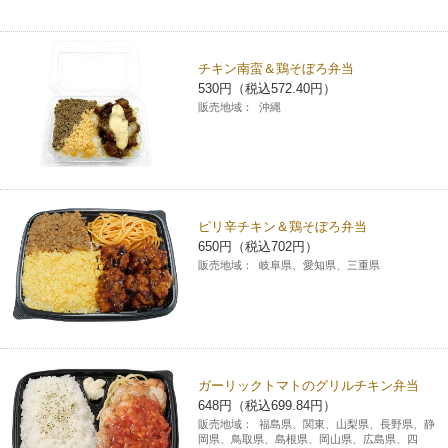
コインランドリー（店舗限定）
保険
セブン‐イレブンの「商品力」
チキン南蛮＆鶏そぼろ弁当
宅配ロッカー（店舗限定）
学び・教育
セブン-イレブンの横顔
530円（税込572.40円）
販売地域：
沖縄
自転車シェアリング（店舗限定）
セブン-イレブンの歴史
モバイルバッテリーシェアリング（店舗限定）
ピリ辛チキン＆鶏そぼろ弁当
650円（税込702円）
モバイルWi-Fiバッテリーシェアリング（店舗限定）
販売地域：
岐阜県、愛知県、三重県
荷物預かりサービス「ecbocloakエクボクローク」（店舗限定）
パウダースペース ラブン（店舗限定）
ガーリックトマトのグリルチキン弁当
648円（税込699.84円）
ソフトバンクギフト
販売地域：
福島県、関東、山梨県、長野県、静
岡県、鳥取県、島根県、岡山県、広島県、四