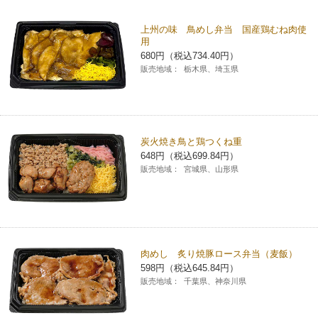
チケットサービス
宅配便
ギフト
コピー
企業理念
セブン＆アイ・ホールディングスの重点課題
上州の味 鳥めし弁当 国産鶏むね肉使
用
加盟店オーナー募集
物件募集・購入
セブン‐イレブンでお受取り
680円（税込734.40円）
セブンチケット
切手・はがき・印紙
プリペイドカード・金券
プリント
会社概要
サステナビリティ活動基本方針
販売地域：
栃木県、埼玉県
アルバイト情報
採用情報
タワーレコード
停電時のサービス停止のお知らせ
チケットぴあ
セブン銀行ATM
ニンテンドー・ダウンロードカード
スキャン
貸借対照表・損益計算書
サステナビリティ推進体制
店舗検索
ネットショッピング
お問い合わせ
セブンネットショッピング
イープラス
ご利用可能なお支払い方法
ファクス
沿革
炭火焼き鳥と鶏つくね重
GREEN CHALLENGE 2050
648円（税込699.84円）
Language
販売地域：
宮城県、山形県
CNプレイガイド
各種料金のお支払い
チケット
国内店舗数
4VISIONS
English (Corporate)
English (Services)
JTB
スマホプリペイド
プリペイドサービス
売上高、店舗数推移
サステナビリティニュース
中文[繁體字](服務)
肉めし 炙り焼豚ロース弁当（麦飯）
レジでApple Accountにチャージ
スポーツ振興くじ
セブン‐イレブンの海外事業
简体中文(服务)
サステナビリティレポート
598円（税込645.84円）
販売地域：
千葉県、神奈川県
한국어(서비스)
オンラインフォトサービス
行政サービス
データで見るセブン‐イレブン
報告書ライブラリー
ภาษาไทย(บริการ)