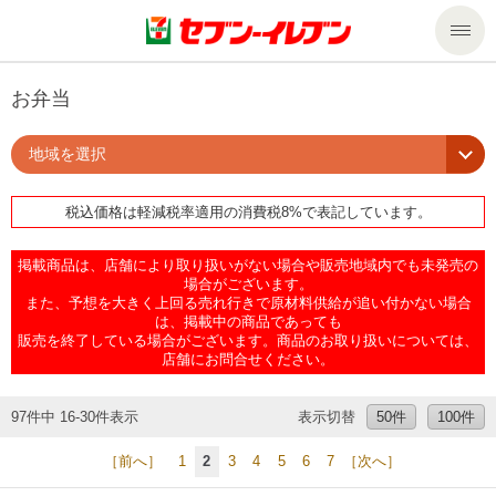
商品のご案内
お弁当
地域を選択
セール・キャンペーン
商品のご案内トップ
税込価格は軽減税率適用の消費税8%で表記しています。
今週の新商品
サービス
掲載商品は、店舗により取り扱いがない場合や販売地域内でも未発売の
来週の新商品
企業情報
サービストップ
場合がございます。
また、予想を大きく上回る売れ行きで原材料供給が追い付かない場合
は、掲載中の商品であっても
販売を終了している場合がございます。商品のお取り扱いについては、
商品カテゴリ一覧
nanacoトップ
私たちの取組み
企業情報トップ
店舗にお問合せください。
セブンプレミアム
マルチコピー機でできること
ニュースリリース
サステナビリティ
97件中 16-30件表示
表示切替
50件
100件
［前へ］
1
2
3
4
5
6
7
［次へ］
便利なサービス
食の安全・安心への取組み
マルチコピー機でできることトップ
ごあいさつ
サステナビリティトップ