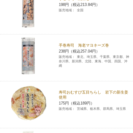
198円（税込213.84円）
チケットサービス
宅配便
ギフト
コピー
企業理念
セブン＆アイ・ホールディングスの重点課題
販売地域：
全国
加盟店オーナー募集
物件募集・購入
セブン‐イレブンでお受取り
セブンチケット
切手・はがき・印紙
プリペイドカード・金券
プリント
会社概要
サステナビリティ活動基本方針
アルバイト情報
採用情報
タワーレコード
停電時のサービス停止のお知らせ
チケットぴあ
セブン銀行ATM
ニンテンドー・ダウンロードカード
スキャン
貸借対照表・損益計算書
サステナビリティ推進体制
手巻寿司 海老マヨネーズ巻
店舗検索
ネットショッピング
238円（税込257.04円）
お問い合わせ
セブンネットショッピング
イープラス
販売地域：
東北、埼玉県、千葉県、東京都、神
ご利用可能なお支払い方法
ファクス
沿革
GREEN CHALLENGE 2050
奈川県、新潟県、北陸、東海、中国、四国、沖
縄
Language
CNプレイガイド
各種料金のお支払い
チケット
国内店舗数
4VISIONS
English (Corporate)
English (Services)
JTB
スマホプリペイド
プリペイドサービス
売上高、店舗数推移
寿司おむすび五目ちらし 岩下の新生姜
サステナビリティニュース
使用
中文[繁體字](服務)
175円（税込189円）
レジでApple Accountにチャージ
スポーツ振興くじ
セブン‐イレブンの海外事業
简体中文(服务)
販売地域：
茨城県、栃木県、群馬県、埼玉県
サステナビリティレポート
한국어(서비스)
オンラインフォトサービス
行政サービス
データで見るセブン‐イレブン
報告書ライブラリー
ภาษาไทย(บริการ)