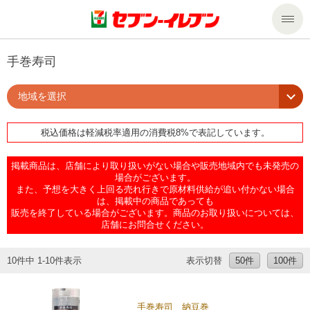
商品のご案内
手巻寿司
地域を選択
セール・キャンペーン
商品のご案内トップ
税込価格は軽減税率適用の消費税8%で表記しています。
今週の新商品
サービス
掲載商品は、店舗により取り扱いがない場合や販売地域内でも未発売の
来週の新商品
企業情報
サービストップ
場合がございます。
また、予想を大きく上回る売れ行きで原材料供給が追い付かない場合
は、掲載中の商品であっても
販売を終了している場合がございます。商品のお取り扱いについては、
商品カテゴリ一覧
nanacoトップ
私たちの取組み
企業情報トップ
店舗にお問合せください。
セブンプレミアム
マルチコピー機でできること
ニュースリリース
サステナビリティ
10件中 1-10件表示
表示切替
50件
100件
便利なサービス
食の安全・安心への取組み
マルチコピー機でできることトップ
ごあいさつ
サステナビリティトップ
手巻寿司 納豆巻