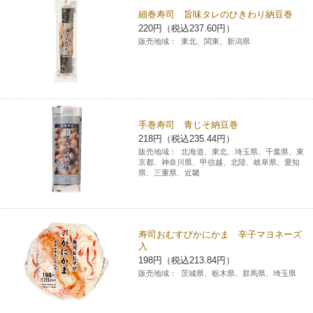
細巻寿司 旨味タレのひきわり納豆巻
コインランドリー（店舗限定）
保険
セブン‐イレブンの「商品力」
220円（税込237.60円）
販売地域：
東北、関東、新潟県
宅配ロッカー（店舗限定）
学び・教育
セブン-イレブンの横顔
自転車シェアリング（店舗限定）
セブン-イレブンの歴史
手巻寿司 青じそ納豆巻
モバイルバッテリーシェアリング（店舗限定）
218円（税込235.44円）
販売地域：
北海道、東北、埼玉県、千葉県、東
京都、神奈川県、甲信越、北陸、岐阜県、愛知
県、三重県、近畿
モバイルWi-Fiバッテリーシェアリング（店舗限定）
荷物預かりサービス「ecbocloakエクボクローク」（店舗限定）
寿司おむすびかにかま 辛子マヨネーズ
入
パウダースペース ラブン（店舗限定）
198円（税込213.84円）
販売地域：
茨城県、栃木県、群馬県、埼玉県
ソフトバンクギフト