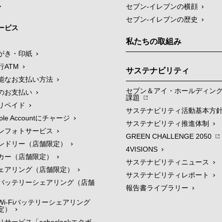
セブン-イレブンの横顔
セブン-イレブンの歴史
ービス
私たちの取組み
がき・印紙
行ATM
サステナビリティ
能なお支払い方法
セブン＆アイ・ホールディン
のお支払い
課題
リペイド
サステナビリティ活動基本方
le Accountにチャージ
サステナビリティ推進体制
ンフォトサービス
GREEN CHALLENGE 2050
ンドリー（店舗限定）
4VISIONS
カー（店舗限定）
サステナビリティニュース
ェアリング（店舗限定）
サステナビリティレポート
バッテリーシェアリング（店舗
報告書ライブラリー
i-Fiバッテリーシェアリング
定）