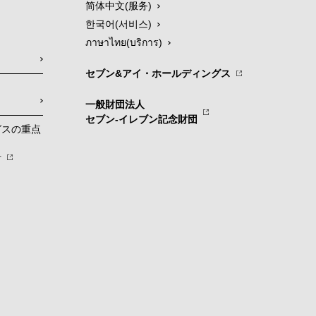
简体中文(服务)
한국어(서비스)
ภาษาไทย(บริการ)
セブン&アイ・ホールディングス
一般財団法人
セブン-イレブン記念財団
グスの重点
針