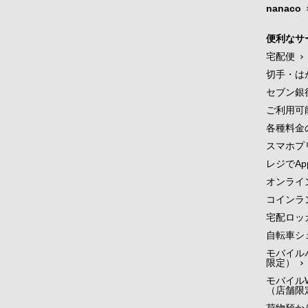
nanaco
便利なサ
宅配便
切手・は
セブン銀
ご利用可
各種料金
スマホプ
レジでApp
オンライ
コインラ
宅配ロッ
自転車シ
モバイル
限定）
モバイルW
（店舗限