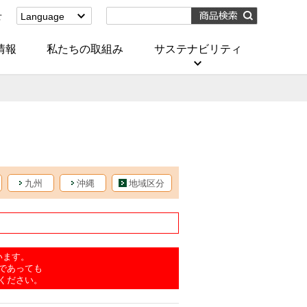
せ
Language
English
(Corporate)
情報
私たちの取組み
サステナビリティ
English
(Services)
中文[繁體字]
(服務)
简体中文(服务)
한국어(서비스)
ภาษาไทย
(บริการ)
九州
沖縄
地域区分
います。
であっても
ください。