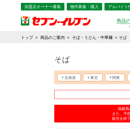
加盟店オーナー募集
物件募集・購入
アルバイト
商品
トップ
商品のご案内
そば・うどん・中華麺
そば
そば
北海道
東北
関東
掲載商
また、予
販売を終