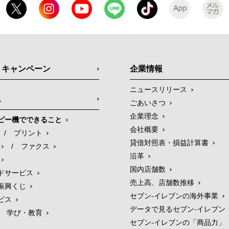
・キャンペーン
企業情報
ニュースリリース
ス
ごあいさつ
企業理念
ピー機でできること
会社概要
/
プリント
貸借対照表・損益計算書
/
ファクス
沿革
国内店舗数
ドサービス
売上高、店舗数推移
振興くじ
セブン‐イレブンの海外事業
ビス
データで見るセブン‐イレブン
学び・教育
セブン‐イレブンの「商品力」