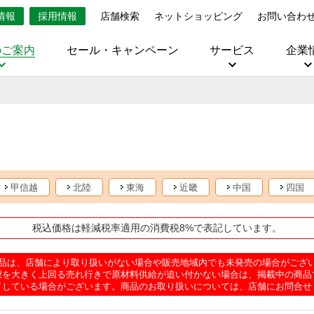
情報
採用情報
店舗検索
ネットショッピング
お問い合わ
のご案内
セール・キャンペーン
サービス
企業
甲信越
北陸
東海
近畿
中国
四国
税込価格は軽減税率適用の消費税8%で表記しています。
品は、店舗により取り扱いがない場合や販売地域内でも未発売の場合がござ
想を大きく上回る売れ行きで原材料供給が追い付かない場合は、掲載中の商品
了している場合がございます。商品のお取り扱いについては、店舗にお問合せ