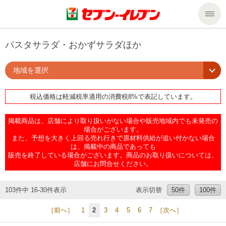
商品のご案内
パスタサラダ・おかずサラダほか
地域を選択
セール・キャンペーン
商品のご案内トップ
税込価格は軽減税率適用の消費税8%で表記しています。
今週の新商品
サービス
掲載商品は、店舗により取り扱いがない場合や販売地域内でも未発売の
来週の新商品
企業情報
サービストップ
場合がございます。
また、予想を大きく上回る売れ行きで原材料供給が追い付かない場合
は、掲載中の商品であっても
販売を終了している場合がございます。商品のお取り扱いについては、
商品カテゴリ一覧
nanacoトップ
私たちの取組み
企業情報トップ
店舗にお問合せください。
セブンプレミアム
マルチコピー機でできること
ニュースリリース
サステナビリティ
103件中 16-30件表示
表示切替
50件
100件
［前へ］
1
2
3
4
5
6
7
［次へ］
便利なサービス
食の安全・安心への取組み
マルチコピー機でできることトップ
ごあいさつ
サステナビリティトップ