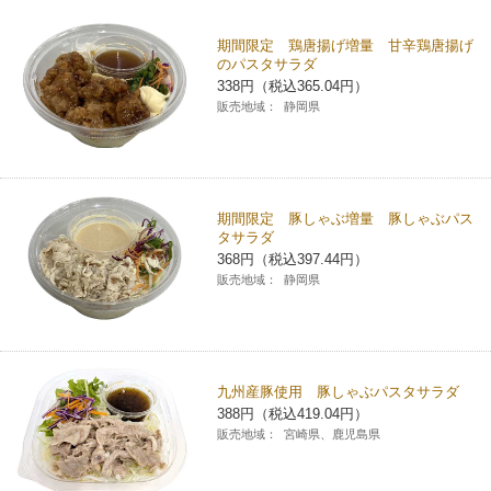
チケットサービス
宅配便
ギフト
コピー
企業理念
セブン＆アイ・ホールディングスの重点課題
期間限定 鶏唐揚げ増量 甘辛鶏唐揚げ
のパスタサラダ
加盟店オーナー募集
物件募集・購入
セブン‐イレブンでお受取り
338円（税込365.04円）
セブンチケット
切手・はがき・印紙
プリペイドカード・金券
プリント
会社概要
サステナビリティ活動基本方針
販売地域：
静岡県
アルバイト情報
採用情報
タワーレコード
停電時のサービス停止のお知らせ
チケットぴあ
セブン銀行ATM
ニンテンドー・ダウンロードカード
スキャン
貸借対照表・損益計算書
サステナビリティ推進体制
店舗検索
ネットショッピング
お問い合わせ
セブンネットショッピング
イープラス
ご利用可能なお支払い方法
ファクス
沿革
期間限定 豚しゃぶ増量 豚しゃぶパス
GREEN CHALLENGE 2050
タサラダ
Language
368円（税込397.44円）
CNプレイガイド
各種料金のお支払い
チケット
国内店舗数
4VISIONS
販売地域：
静岡県
English (Corporate)
English (Services)
JTB
スマホプリペイド
プリペイドサービス
売上高、店舗数推移
サステナビリティニュース
中文[繁體字](服務)
九州産豚使用 豚しゃぶパスタサラダ
レジでApple Accountにチャージ
スポーツ振興くじ
セブン‐イレブンの海外事業
简体中文(服务)
サステナビリティレポート
388円（税込419.04円）
販売地域：
宮崎県、鹿児島県
한국어(서비스)
オンラインフォトサービス
行政サービス
データで見るセブン‐イレブン
報告書ライブラリー
ภาษาไทย(บริการ)