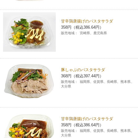
コインランドリー（店舗限定）
保険
セブン‐イレブンの「商品力」
甘辛鶏唐揚げのパスタサラダ
宅配ロッカー（店舗限定）
学び・教育
セブン-イレブンの横顔
358円（税込386.64円）
販売地域：
宮崎県、鹿児島県
自転車シェアリング（店舗限定）
セブン-イレブンの歴史
モバイルバッテリーシェアリング（店舗限定）
豚しゃぶのパスタサラダ
368円（税込397.44円）
モバイルWi-Fiバッテリーシェアリング（店舗限定）
販売地域：
福岡県、佐賀県、長崎県、熊本県、
大分県
荷物預かりサービス「ecbocloakエクボクローク」（店舗限定）
パウダースペース ラブン（店舗限定）
甘辛鶏唐揚げのパスタサラダ
358円（税込386.64円）
ソフトバンクギフト
販売地域：
福岡県、佐賀県、長崎県、熊本県、
大分県