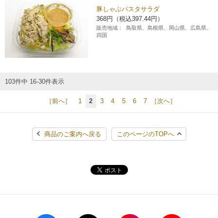
豚しゃぶパスタサラダ
368円（税込397.44円）
販売地域：
鳥取県、島根県、岡山県、広島県、
四国
103件中 16-30件表示
［前へ］
1
2
3
4
5
6
7
［次へ］
商品のご案内へ戻る
このページのTOPへ