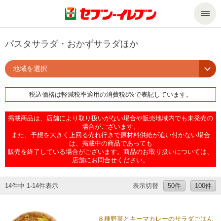
商品のご案内
パスタサラダ・おかずサラダほか
地域を選択
セール・キャンペーン
商品のご案内トップ
税込価格は軽減税率適用の消費税8%で表記しています。
今週の新商品
サービス
掲載商品は、店舗により取り扱いがない場合や販売地域内でも未発売の
来週の新商品
企業情報
サービストップ
場合がございます。
また、予想を大きく上回る売れ行きで原材料供給が追い付かない場合
は、掲載中の商品であっても
販売を終了している場合がございます。商品のお取り扱いについては、
商品カテゴリ一覧
nanacoトップ
私たちの取組み
企業情報トップ
店舗にお問合せください。
セブンプレミアム
マルチコピー機でできること
ニュースリリース
サステナビリティ
14件中 1-14件表示
表示切替
50件
100件
便利なサービス
食の安全・安心への取組み
マルチコピー機でできることトップ
ごあいさつ
サステナビリティトップ
８種野菜とキーマカレーのサラダごはん