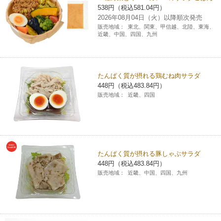
538円（税込581.04円）
チケットサービス
宅配便
ギフト
コピー
企業理念
セブン＆アイ・ホールディングスの重点課題
2026年08月04日（火）以降順次発売
販売地域：
東北、関東、甲信越、北陸、東海、
加盟店オーナー募集
物件募集・購入
近畿、中国、四国、九州
セブン‐イレブンでお受取り
セブンチケット
切手・はがき・印紙
プリペイドカード・金券
プリント
会社概要
サステナビリティ活動基本方針
アルバイト情報
採用情報
タワーレコード
停電時のサービス停止のお知らせ
チケットぴあ
セブン銀行ATM
ニンテンドー・ダウンロードカード
スキャン
貸借対照表・損益計算書
サステナビリティ推進体制
たんぱく質が摂れる鶏むね肉サラダ
店舗検索
ネットショッピング
448円（税込483.84円）
お問い合わせ
セブンネットショッピング
イープラス
ご利用可能なお支払い方法
販売地域：
近畿、四国
ファクス
沿革
GREEN CHALLENGE 2050
Language
CNプレイガイド
各種料金のお支払い
チケット
国内店舗数
4VISIONS
English (Corporate)
English (Services)
JTB
スマホプリペイド
プリペイドサービス
売上高、店舗数推移
たんぱく質が摂れる豚しゃぶサラダ
サステナビリティニュース
中文[繁體字](服務)
448円（税込483.84円）
販売地域：
近畿、中国、四国、九州
レジでApple Accountにチャージ
スポーツ振興くじ
セブン‐イレブンの海外事業
简体中文(服务)
サステナビリティレポート
한국어(서비스)
オンラインフォトサービス
行政サービス
データで見るセブン‐イレブン
報告書ライブラリー
ภาษาไทย(บริการ)