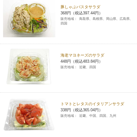
豚しゃぶパスタサラダ
コインランドリー（店舗限定）
保険
セブン‐イレブンの「商品力」
368円（税込397.44円）
販売地域：
鳥取県、島根県、岡山県、広島県、
四国
宅配ロッカー（店舗限定）
学び・教育
セブン-イレブンの横顔
自転車シェアリング（店舗限定）
セブン-イレブンの歴史
海老マヨネーズのサラダ
モバイルバッテリーシェアリング（店舗限定）
448円（税込483.84円）
販売地域：
近畿、四国
モバイルWi-Fiバッテリーシェアリング（店舗限定）
荷物預かりサービス「ecbocloakエクボクローク」（店舗限定）
トマトとレタスのイタリアンサラダ
338円（税込365.04円）
パウダースペース ラブン（店舗限定）
販売地域：
近畿、中国、四国、九州
ソフトバンクギフト