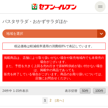
商品のご案内
パスタサラダ・おかずサラダほか
地域を選択
セール・キャンペーン
商品のご案内トップ
税込価格は軽減税率適用の消費税8%で表記しています。
今週の新商品
サービス
掲載商品は、店舗により取り扱いがない場合や販売地域内でも未発売の
来週の新商品
企業情報
サービストップ
場合がございます。
また、予想を大きく上回る売れ行きで原材料供給が追い付かない場合
は、掲載中の商品であっても
販売を終了している場合がございます。商品のお取り扱いについては、
商品カテゴリ一覧
nanacoトップ
私たちの取組み
企業情報トップ
店舗にお問合せください。
セブンプレミアム
マルチコピー機でできること
ニュースリリース
サステナビリティ
24件中 1-15件表示
表示切替
50件
100件
1
2
［次へ］
便利なサービス
食の安全・安心への取組み
マルチコピー機でできることトップ
ごあいさつ
サステナビリティトップ