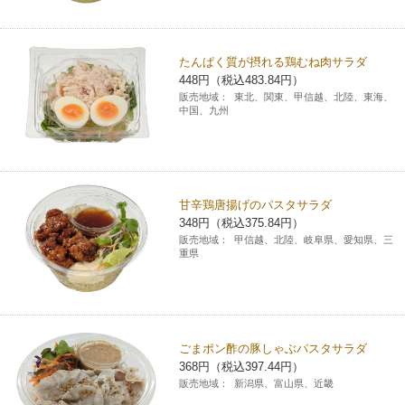
コインランドリー（店舗限定）
保険
セブン‐イレブンの「商品力」
たんぱく質が摂れる鶏むね肉サラダ
宅配ロッカー（店舗限定）
学び・教育
セブン-イレブンの横顔
448円（税込483.84円）
販売地域：
東北、関東、甲信越、北陸、東海、
中国、九州
自転車シェアリング（店舗限定）
セブン-イレブンの歴史
モバイルバッテリーシェアリング（店舗限定）
甘辛鶏唐揚げのパスタサラダ
348円（税込375.84円）
モバイルWi-Fiバッテリーシェアリング（店舗限定）
販売地域：
甲信越、北陸、岐阜県、愛知県、三
重県
荷物預かりサービス「ecbocloakエクボクローク」（店舗限定）
パウダースペース ラブン（店舗限定）
ごまポン酢の豚しゃぶパスタサラダ
368円（税込397.44円）
ソフトバンクギフト
販売地域：
新潟県、富山県、近畿