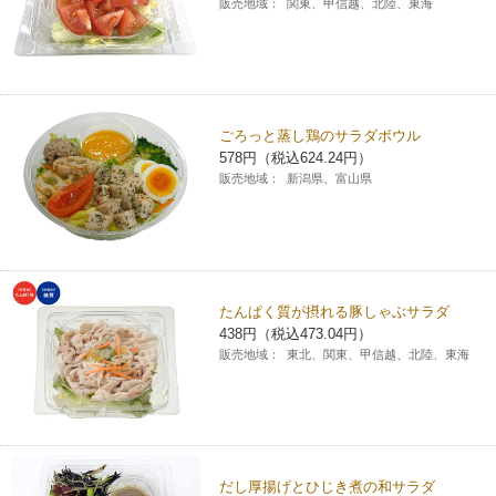
販売地域：
関東、甲信越、北陸、東海
ごろっと蒸し鶏のサラダボウル
578円（税込624.24円）
販売地域：
新潟県、富山県
たんぱく質が摂れる豚しゃぶサラダ
438円（税込473.04円）
販売地域：
東北、関東、甲信越、北陸、東海
だし厚揚げとひじき煮の和サラダ