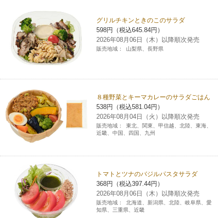
チケットサービス
宅配便
ギフト
コピー
企業理念
セブン＆アイ・ホールディングスの重点課題
グリルチキンときのこのサラダ
598円（税込645.84円）
加盟店オーナー募集
物件募集・購入
セブン‐イレブンでお受取り
セブンチケット
切手・はがき・印紙
2026年08月06日（木）以降順次発売
プリペイドカード・金券
プリント
会社概要
サステナビリティ活動基本方針
販売地域：
山梨県、長野県
アルバイト情報
採用情報
タワーレコード
停電時のサービス停止のお知らせ
チケットぴあ
セブン銀行ATM
ニンテンドー・ダウンロードカード
スキャン
貸借対照表・損益計算書
サステナビリティ推進体制
店舗検索
ネットショッピング
お問い合わせ
セブンネットショッピング
イープラス
ご利用可能なお支払い方法
ファクス
沿革
８種野菜とキーマカレーのサラダごはん
GREEN CHALLENGE 2050
538円（税込581.04円）
Language
2026年08月04日（火）以降順次発売
CNプレイガイド
各種料金のお支払い
チケット
国内店舗数
4VISIONS
販売地域：
東北、関東、甲信越、北陸、東海、
English (Corporate)
近畿、中国、四国、九州
English (Services)
JTB
スマホプリペイド
プリペイドサービス
売上高、店舗数推移
サステナビリティニュース
中文[繁體字](服務)
トマトとツナのバジルパスタサラダ
レジでApple Accountにチャージ
スポーツ振興くじ
セブン‐イレブンの海外事業
简体中文(服务)
サステナビリティレポート
368円（税込397.44円）
2026年08月06日（木）以降順次発売
한국어(서비스)
オンラインフォトサービス
販売地域：
北海道、新潟県、北陸、岐阜県、愛
行政サービス
データで見るセブン‐イレブン
報告書ライブラリー
知県、三重県、近畿
ภาษาไทย(บริการ)