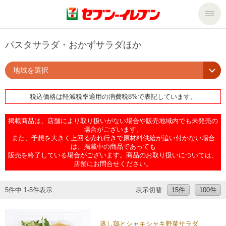
商品のご案内
パスタサラダ・おかずサラダほか
地域を選択
セール・キャンペーン
商品のご案内トップ
税込価格は軽減税率適用の消費税8%で表記しています。
今週の新商品
サービス
掲載商品は、店舗により取り扱いがない場合や販売地域内でも未発売の
来週の新商品
企業情報
サービストップ
場合がございます。
また、予想を大きく上回る売れ行きで原材料供給が追い付かない場合
は、掲載中の商品であっても
販売を終了している場合がございます。商品のお取り扱いについては、
商品カテゴリ一覧
nanacoトップ
私たちの取組み
企業情報トップ
店舗にお問合せください。
セブンプレミアム
マルチコピー機でできること
ニュースリリース
サステナビリティ
5件中 1-5件表示
表示切替
15件
100件
便利なサービス
食の安全・安心への取組み
マルチコピー機でできることトップ
ごあいさつ
サステナビリティトップ
蒸し鶏とシャキシャキ野菜サラダ