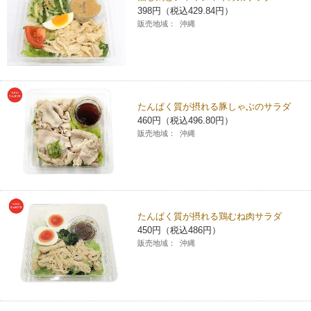
398円（税込429.84円）
チケットサービス
宅配便
ギフト
コピー
企業理念
セブン＆アイ・ホールディングスの重点課題
販売地域：
沖縄
加盟店オーナー募集
物件募集・購入
セブン‐イレブンでお受取り
セブンチケット
切手・はがき・印紙
プリペイドカード・金券
プリント
会社概要
サステナビリティ活動基本方針
アルバイト情報
採用情報
タワーレコード
停電時のサービス停止のお知らせ
チケットぴあ
セブン銀行ATM
ニンテンドー・ダウンロードカード
スキャン
貸借対照表・損益計算書
サステナビリティ推進体制
たんぱく質が摂れる豚しゃぶのサラダ
店舗検索
ネットショッピング
460円（税込496.80円）
お問い合わせ
セブンネットショッピング
イープラス
ご利用可能なお支払い方法
販売地域：
沖縄
ファクス
沿革
GREEN CHALLENGE 2050
Language
CNプレイガイド
各種料金のお支払い
チケット
国内店舗数
4VISIONS
English (Corporate)
English (Services)
JTB
スマホプリペイド
プリペイドサービス
売上高、店舗数推移
たんぱく質が摂れる鶏むね肉サラダ
サステナビリティニュース
中文[繁體字](服務)
450円（税込486円）
販売地域：
沖縄
レジでApple Accountにチャージ
スポーツ振興くじ
セブン‐イレブンの海外事業
简体中文(服务)
サステナビリティレポート
한국어(서비스)
オンラインフォトサービス
行政サービス
データで見るセブン‐イレブン
報告書ライブラリー
ภาษาไทย(บริการ)