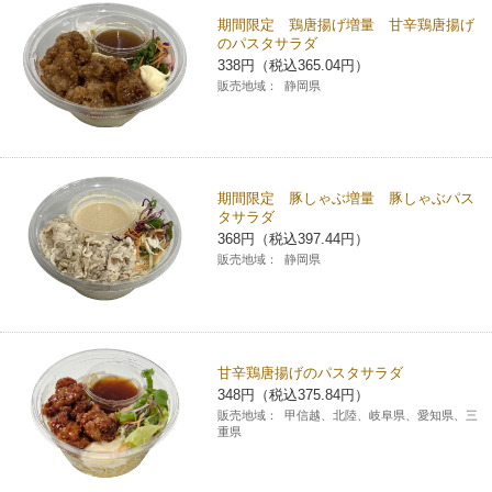
期間限定 鶏唐揚げ増量 甘辛鶏唐揚げ
コインランドリー（店舗限定）
保険
セブン‐イレブンの「商品力」
のパスタサラダ
338円（税込365.04円）
販売地域：
静岡県
宅配ロッカー（店舗限定）
学び・教育
セブン-イレブンの横顔
自転車シェアリング（店舗限定）
セブン-イレブンの歴史
期間限定 豚しゃぶ増量 豚しゃぶパス
モバイルバッテリーシェアリング（店舗限定）
タサラダ
368円（税込397.44円）
販売地域：
静岡県
モバイルWi-Fiバッテリーシェアリング（店舗限定）
荷物預かりサービス「ecbocloakエクボクローク」（店舗限定）
甘辛鶏唐揚げのパスタサラダ
348円（税込375.84円）
パウダースペース ラブン（店舗限定）
販売地域：
甲信越、北陸、岐阜県、愛知県、三
重県
ソフトバンクギフト