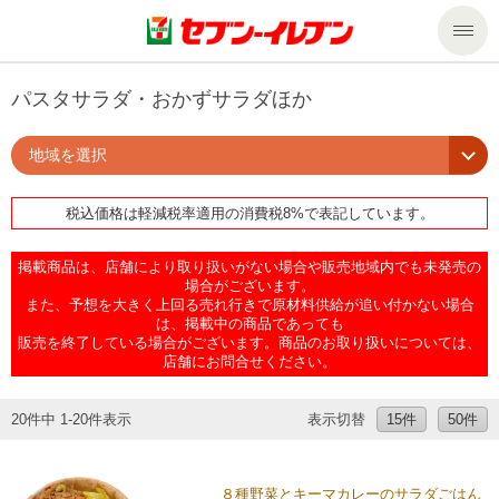
商品のご案内
パスタサラダ・おかずサラダほか
地域を選択
セール・キャンペーン
商品のご案内トップ
税込価格は軽減税率適用の消費税8%で表記しています。
今週の新商品
サービス
掲載商品は、店舗により取り扱いがない場合や販売地域内でも未発売の
来週の新商品
企業情報
サービストップ
場合がございます。
また、予想を大きく上回る売れ行きで原材料供給が追い付かない場合
は、掲載中の商品であっても
販売を終了している場合がございます。商品のお取り扱いについては、
商品カテゴリ一覧
nanacoトップ
私たちの取組み
企業情報トップ
店舗にお問合せください。
セブンプレミアム
マルチコピー機でできること
ニュースリリース
サステナビリティ
20件中 1-20件表示
表示切替
15件
50件
便利なサービス
食の安全・安心への取組み
マルチコピー機でできることトップ
ごあいさつ
サステナビリティトップ
８種野菜とキーマカレーのサラダごはん