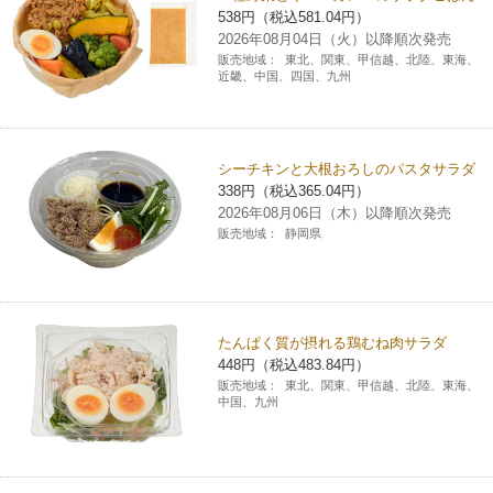
538円（税込581.04円）
チケットサービス
宅配便
ギフト
コピー
企業理念
セブン＆アイ・ホールディングスの重点課題
2026年08月04日（火）以降順次発売
販売地域：
東北、関東、甲信越、北陸、東海、
加盟店オーナー募集
物件募集・購入
近畿、中国、四国、九州
セブン‐イレブンでお受取り
セブンチケット
切手・はがき・印紙
プリペイドカード・金券
プリント
会社概要
サステナビリティ活動基本方針
アルバイト情報
採用情報
タワーレコード
停電時のサービス停止のお知らせ
チケットぴあ
セブン銀行ATM
ニンテンドー・ダウンロードカード
スキャン
貸借対照表・損益計算書
サステナビリティ推進体制
シーチキンと大根おろしのパスタサラダ
店舗検索
ネットショッピング
338円（税込365.04円）
お問い合わせ
セブンネットショッピング
イープラス
ご利用可能なお支払い方法
2026年08月06日（木）以降順次発売
ファクス
沿革
GREEN CHALLENGE 2050
販売地域：
静岡県
Language
CNプレイガイド
各種料金のお支払い
チケット
国内店舗数
4VISIONS
English (Corporate)
English (Services)
JTB
スマホプリペイド
プリペイドサービス
売上高、店舗数推移
たんぱく質が摂れる鶏むね肉サラダ
サステナビリティニュース
中文[繁體字](服務)
448円（税込483.84円）
販売地域：
東北、関東、甲信越、北陸、東海、
レジでApple Accountにチャージ
スポーツ振興くじ
セブン‐イレブンの海外事業
简体中文(服务)
中国、九州
サステナビリティレポート
한국어(서비스)
オンラインフォトサービス
行政サービス
データで見るセブン‐イレブン
報告書ライブラリー
ภาษาไทย(บริการ)