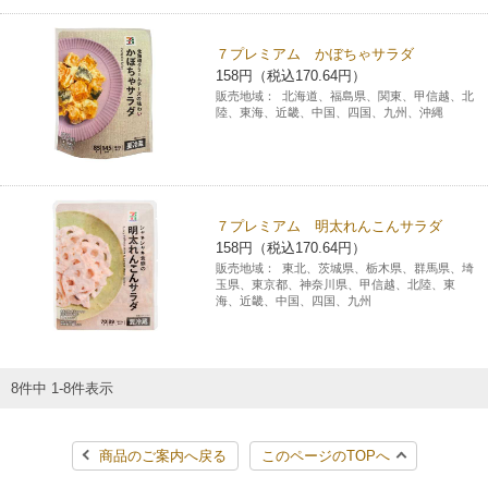
７プレミアム かぼちゃサラダ
158円（税込170.64円）
販売地域：
北海道、福島県、関東、甲信越、北
陸、東海、近畿、中国、四国、九州、沖縄
７プレミアム 明太れんこんサラダ
158円（税込170.64円）
販売地域：
東北、茨城県、栃木県、群馬県、埼
玉県、東京都、神奈川県、甲信越、北陸、東
海、近畿、中国、四国、九州
8件中 1-8件表示
商品のご案内へ戻る
このページのTOPへ