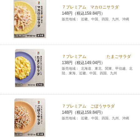
７プレミアム マカロニサラダ
コインランドリー（店舗限定）
保険
セブン‐イレブンの「商品力」
148円（税込159.84円）
販売地域：
近畿、中国、四国、九州、沖縄
宅配ロッカー（店舗限定）
学び・教育
セブン-イレブンの横顔
自転車シェアリング（店舗限定）
セブン-イレブンの歴史
７プレミアム たまごサラダ
モバイルバッテリーシェアリング（店舗限定）
138円（税込149.04円）
販売地域：
北海道、東北、関東、甲信越、北
陸、東海、近畿、中国、四国、九州
モバイルWi-Fiバッテリーシェアリング（店舗限定）
荷物預かりサービス「ecbocloakエクボクローク」（店舗限定）
７プレミアム ごぼうサラダ
148円（税込159.84円）
パウダースペース ラブン（店舗限定）
販売地域：
近畿、中国、四国、九州、沖縄
ソフトバンクギフト