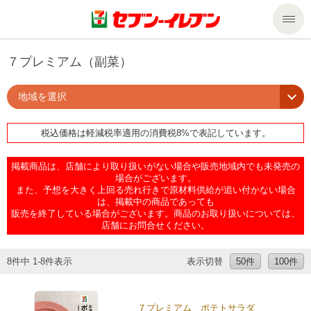
商品のご案内
７プレミアム（副菜）
地域を選択
セール・キャンペーン
商品のご案内トップ
税込価格は軽減税率適用の消費税8%で表記しています。
今週の新商品
サービス
掲載商品は、店舗により取り扱いがない場合や販売地域内でも未発売の
来週の新商品
企業情報
サービストップ
場合がございます。
また、予想を大きく上回る売れ行きで原材料供給が追い付かない場合
は、掲載中の商品であっても
販売を終了している場合がございます。商品のお取り扱いについては、
商品カテゴリ一覧
nanacoトップ
私たちの取組み
企業情報トップ
店舗にお問合せください。
セブンプレミアム
マルチコピー機でできること
ニュースリリース
サステナビリティ
8件中 1-8件表示
表示切替
50件
100件
便利なサービス
食の安全・安心への取組み
マルチコピー機でできることトップ
ごあいさつ
サステナビリティトップ
７プレミアム ポテトサラダ