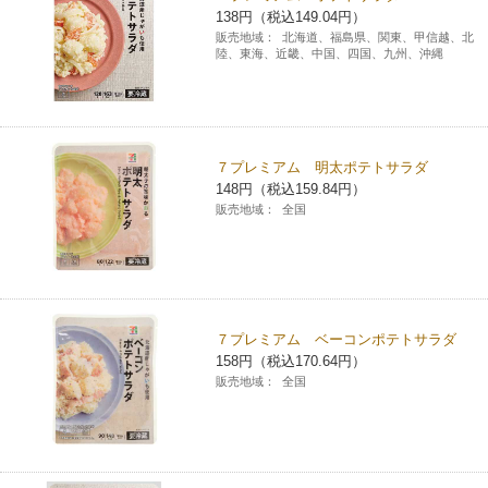
138円（税込149.04円）
チケットサービス
宅配便
ギフト
コピー
企業理念
セブン＆アイ・ホールディングスの重点課題
販売地域：
北海道、福島県、関東、甲信越、北
陸、東海、近畿、中国、四国、九州、沖縄
加盟店オーナー募集
物件募集・購入
セブン‐イレブンでお受取り
セブンチケット
切手・はがき・印紙
プリペイドカード・金券
プリント
会社概要
サステナビリティ活動基本方針
アルバイト情報
採用情報
タワーレコード
停電時のサービス停止のお知らせ
チケットぴあ
セブン銀行ATM
ニンテンドー・ダウンロードカード
スキャン
貸借対照表・損益計算書
サステナビリティ推進体制
７プレミアム 明太ポテトサラダ
店舗検索
ネットショッピング
148円（税込159.84円）
お問い合わせ
セブンネットショッピング
イープラス
ご利用可能なお支払い方法
販売地域：
全国
ファクス
沿革
GREEN CHALLENGE 2050
Language
CNプレイガイド
各種料金のお支払い
チケット
国内店舗数
4VISIONS
English (Corporate)
English (Services)
JTB
スマホプリペイド
プリペイドサービス
売上高、店舗数推移
７プレミアム ベーコンポテトサラダ
サステナビリティニュース
中文[繁體字](服務)
158円（税込170.64円）
販売地域：
全国
レジでApple Accountにチャージ
スポーツ振興くじ
セブン‐イレブンの海外事業
简体中文(服务)
サステナビリティレポート
한국어(서비스)
オンラインフォトサービス
行政サービス
データで見るセブン‐イレブン
報告書ライブラリー
ภาษาไทย(บริการ)