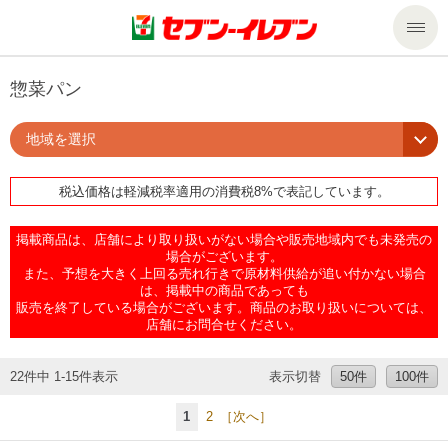
商品のご案内
惣菜パン
地域を選択
セール・キャンペーン
商品のご案内トップ
税込価格は軽減税率適用の消費税8%で表記しています。
今週の新商品
サービス
掲載商品は、店舗により取り扱いがない場合や販売地域内でも未発売の
来週の新商品
企業情報
サービストップ
場合がございます。
また、予想を大きく上回る売れ行きで原材料供給が追い付かない場合
は、掲載中の商品であっても
販売を終了している場合がございます。商品のお取り扱いについては、
商品カテゴリ一覧
nanacoトップ
私たちの取組み
企業情報トップ
店舗にお問合せください。
セブンプレミアム
マルチコピー機でできること
ニュースリリース
サステナビリティ
22件中 1-15件表示
表示切替
50件
100件
1
2
［次へ］
便利なサービス
食の安全・安心への取組み
マルチコピー機でできることトップ
ごあいさつ
サステナビリティトップ