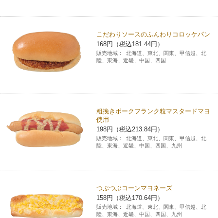
コインランドリー（店舗限定）
保険
セブン‐イレブンの「商品力」
こだわりソースのふんわりコロッケパン
宅配ロッカー（店舗限定）
学び・教育
セブン-イレブンの横顔
168円（税込181.44円）
販売地域：
北海道、東北、関東、甲信越、北
陸、東海、近畿、中国、四国
自転車シェアリング（店舗限定）
セブン-イレブンの歴史
モバイルバッテリーシェアリング（店舗限定）
粗挽きポークフランク粒マスタードマヨ
使用
モバイルWi-Fiバッテリーシェアリング（店舗限定）
198円（税込213.84円）
販売地域：
北海道、東北、関東、甲信越、北
陸、東海、近畿、中国、四国、九州
荷物預かりサービス「ecbocloakエクボクローク」（店舗限定）
パウダースペース ラブン（店舗限定）
つぶつぶコーンマヨネーズ
158円（税込170.64円）
ソフトバンクギフト
販売地域：
北海道、東北、関東、甲信越、北
陸、東海、近畿、中国、四国、九州