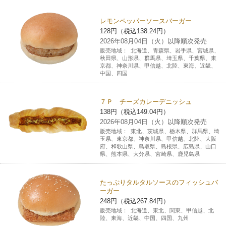
チケットサービス
宅配便
ギフト
コピー
企業理念
セブン＆アイ・ホールディングスの重点課題
レモンペッパーソースバーガー
128円（税込138.24円）
加盟店オーナー募集
物件募集・購入
セブン‐イレブンでお受取り
セブンチケット
切手・はがき・印紙
2026年08月04日（火）以降順次発売
プリペイドカード・金券
プリント
会社概要
サステナビリティ活動基本方針
販売地域：
北海道、青森県、岩手県、宮城県、
アルバイト情報
採用情報
秋田県、山形県、群馬県、埼玉県、千葉県、東
京都、神奈川県、甲信越、北陸、東海、近畿、
タワーレコード
停電時のサービス停止のお知らせ
チケットぴあ
セブン銀行ATM
ニンテンドー・ダウンロードカード
スキャン
貸借対照表・損益計算書
サステナビリティ推進体制
中国、四国
店舗検索
ネットショッピング
お問い合わせ
セブンネットショッピング
イープラス
ご利用可能なお支払い方法
ファクス
沿革
GREEN CHALLENGE 2050
７Ｐ チーズカレーデニッシュ
138円（税込149.04円）
Language
2026年08月04日（火）以降順次発売
CNプレイガイド
各種料金のお支払い
チケット
国内店舗数
4VISIONS
English (Corporate)
販売地域：
東北、茨城県、栃木県、群馬県、埼
玉県、東京都、神奈川県、甲信越、北陸、大阪
府、和歌山県、鳥取県、島根県、広島県、山口
English (Services)
JTB
スマホプリペイド
県、熊本県、大分県、宮崎県、鹿児島県
プリペイドサービス
売上高、店舗数推移
サステナビリティニュース
中文[繁體字](服務)
レジでApple Accountにチャージ
たっぷりタルタルソースのフィッシュバ
スポーツ振興くじ
セブン‐イレブンの海外事業
简体中文(服务)
サステナビリティレポート
ーガー
248円（税込267.84円）
한국어(서비스)
オンラインフォトサービス
販売地域：
北海道、東北、関東、甲信越、北
行政サービス
データで見るセブン‐イレブン
報告書ライブラリー
陸、東海、近畿、中国、四国、九州
ภาษาไทย(บริการ)