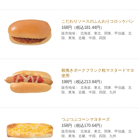
コインランドリー（店舗限定）
保険
セブン‐イレブンの「商品力」
こだわりソースのふんわりコロッケパン
宅配ロッカー（店舗限定）
学び・教育
セブン-イレブンの横顔
168円（税込181.44円）
販売地域：
北海道、東北、関東、甲信越、北
陸、東海、近畿、中国、四国
自転車シェアリング（店舗限定）
セブン-イレブンの歴史
モバイルバッテリーシェアリング（店舗限定）
粗挽きポークフランク粒マスタードマヨ
使用
モバイルWi-Fiバッテリーシェアリング（店舗限定）
198円（税込213.84円）
販売地域：
北海道、東北、関東、甲信越、北
陸、東海、近畿、中国、四国、九州
荷物預かりサービス「ecbocloakエクボクローク」（店舗限定）
パウダースペース ラブン（店舗限定）
つぶつぶコーンマヨネーズ
158円（税込170.64円）
ソフトバンクギフト
販売地域：
北海道、東北、関東、甲信越、北
陸、東海、近畿、中国、四国、九州