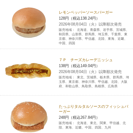
チケットサービス
宅配便
ギフト
コピー
企業理念
セブン＆アイ・ホールディングスの重点課題
レモンペッパーソースバーガー
128円（税込138.24円）
加盟店オーナー募集
物件募集・購入
セブン‐イレブンでお受取り
セブンチケット
切手・はがき・印紙
2026年08月04日（火）以降順次発売
プリペイドカード・金券
プリント
会社概要
サステナビリティ活動基本方針
販売地域：
北海道、青森県、岩手県、宮城県、
アルバイト情報
採用情報
秋田県、山形県、群馬県、埼玉県、千葉県、東
京都、神奈川県、甲信越、北陸、東海、近畿、
タワーレコード
停電時のサービス停止のお知らせ
チケットぴあ
セブン銀行ATM
ニンテンドー・ダウンロードカード
スキャン
貸借対照表・損益計算書
サステナビリティ推進体制
中国、四国
店舗検索
ネットショッピング
お問い合わせ
セブンネットショッピング
イープラス
ご利用可能なお支払い方法
ファクス
沿革
GREEN CHALLENGE 2050
７Ｐ チーズカレーデニッシュ
138円（税込149.04円）
Language
2026年08月04日（火）以降順次発売
CNプレイガイド
各種料金のお支払い
チケット
国内店舗数
4VISIONS
English (Corporate)
販売地域：
東北、茨城県、栃木県、群馬県、埼
玉県、東京都、神奈川県、甲信越、北陸、大阪
府、和歌山県、鳥取県、島根県、広島県
English (Services)
JTB
スマホプリペイド
プリペイドサービス
売上高、店舗数推移
サステナビリティニュース
中文[繁體字](服務)
たっぷりタルタルソースのフィッシュバ
レジでApple Accountにチャージ
スポーツ振興くじ
セブン‐イレブンの海外事業
简体中文(服务)
サステナビリティレポート
ーガー
248円（税込267.84円）
한국어(서비스)
販売地域：
北海道、東北、関東、甲信越、北
オンラインフォトサービス
行政サービス
データで見るセブン‐イレブン
報告書ライブラリー
陸、東海、近畿、中国、四国、九州
ภาษาไทย(บริการ)