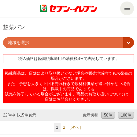
商品のご案内
惣菜パン
地域を選択
セール・キャンペーン
商品のご案内トップ
税込価格は軽減税率適用の消費税8%で表記しています。
今週の新商品
サービス
掲載商品は、店舗により取り扱いがない場合や販売地域内でも未発売の
来週の新商品
企業情報
サービストップ
場合がございます。
また、予想を大きく上回る売れ行きで原材料供給が追い付かない場合
は、掲載中の商品であっても
販売を終了している場合がございます。商品のお取り扱いについては、
商品カテゴリ一覧
nanacoトップ
私たちの取組み
企業情報トップ
店舗にお問合せください。
セブンプレミアム
マルチコピー機でできること
ニュースリリース
サステナビリティ
22件中 1-15件表示
表示切替
50件
100件
1
2
［次へ］
便利なサービス
食の安全・安心への取組み
マルチコピー機でできることトップ
ごあいさつ
サステナビリティトップ