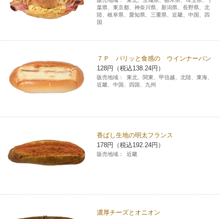
葉県、東京都、神奈川県、新潟県、長野県、北
陸、岐阜県、愛知県、三重県、近畿、中国、四
国
７Ｐ パリッと食感の ウインナーパン
128円（税込138.24円）
販売地域：
東北、関東、甲信越、北陸、東海、
近畿、中国、四国、九州
香ばし生地の明太フランス
178円（税込192.24円）
販売地域：
近畿
濃厚チーズとオニオン