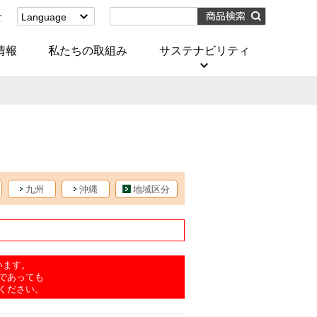
せ
Language
English
(Corporate)
情報
私たちの取組み
サステナビリティ
English
(Services)
中文[繁體字]
(服務)
简体中文(服务)
한국어(서비스)
ภาษาไทย
(บริการ)
九州
沖縄
地域区分
います。
であっても
ください。