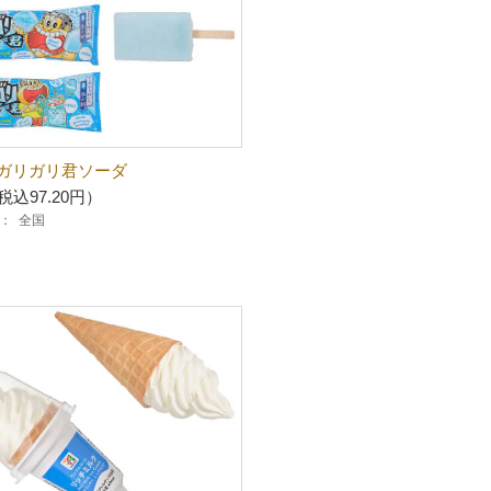
ガリガリ君ソーダ
税込97.20円）
：
全国