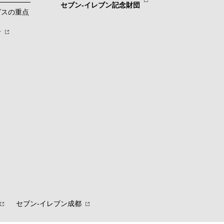
セブン-イレブン記念財団
グスの重点
針
セブン‐イレブン成都