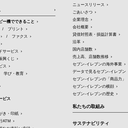
ニュースリリース
ス
ごあいさつ
企業理念
ピー機でできること
会社概要
/
プリント
貸借対照表・損益計算書
/
ファクス
沿革
国内店舗数
ドサービス
売上高、店舗数推移
振興くじ
セブン‐イレブンの海外事業
ビス
データで見るセブン‐イレブン
学び・教育
セブン‐イレブンの「商品力」
セブン-イレブンの横顔
セブン-イレブンの歴史
ービス
私たちの取組み
がき・印紙
行ATM
サステナビリティ