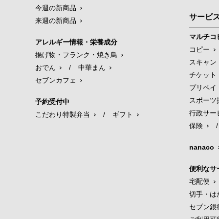
今週の新商品
サービ
来週の新商品
マルチコ
アレルギー情報・栄養成分
コピー
揚げ物・フランク・焼き鳥
スキャン
おでん
/
中華まん
チケット
セブンカフェ
プリペイ
スポーツ
予約受付中
行政サー
こだわり特製弁当
/
ギフト
保険
/
nanaco
便利なサ
宅配便
切手・は
セブン銀