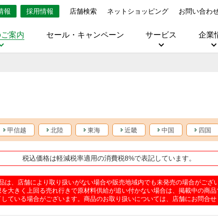
情報
採用情報
店舗検索
ネットショッピング
お問い合わ
のご案内
セール・キャンペーン
サービス
企業
甲信越
北陸
東海
近畿
中国
四国
税込価格は軽減税率適用の消費税8%で表記しています。
品は、店舗により取り扱いがない場合や販売地域内でも未発売の場合がござ
想を大きく上回る売れ行きで原材料供給が追い付かない場合は、掲載中の商品
了している場合がございます。商品のお取り扱いについては、店舗にお問合せ