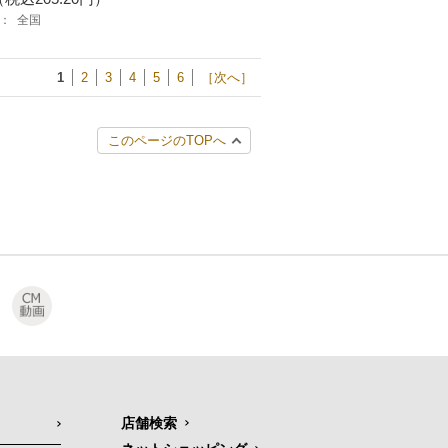
：
全国
1
2
3
4
5
6
［次へ］
このページのTOPへ
店舗検索