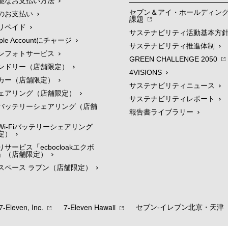
能なお支払い方法
セブン＆アイ・ホールディン
のお支払い
課題
リペイド
サステナビリティ活動基本方
le Accountにチャージ
サステナビリティ推進体制
ンフォトサービス
GREEN CHALLENGE 2050
ンドリー（店舗限定）
4VISIONS
カー（店舗限定）
サステナビリティニュース
ェアリング（店舗限定）
サステナビリティレポート
バッテリーシェアリング（店舗
報告書ライブラリー
i-Fiバッテリーシェアリング
定）
サービス「ecbocloakエクボ
」（店舗限定）
スペース ラブン（店舗限定）
7‐Eleven, Inc.
7‐Eleven Hawaii
セブン‐イレブン北京・天津