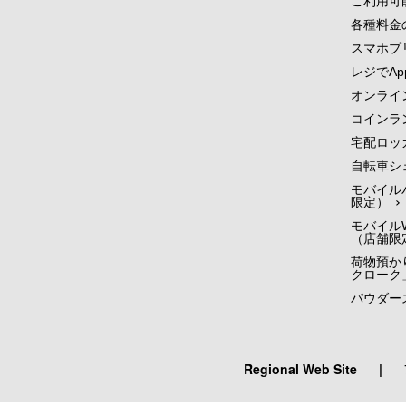
ご利用可
各種料金
スマホプ
レジでApp
オンライ
コインラ
宅配ロッ
自転車シ
モバイル
限定）
モバイルW
（店舗限
荷物預かり
クローク
パウダー
Regional Web Site
|