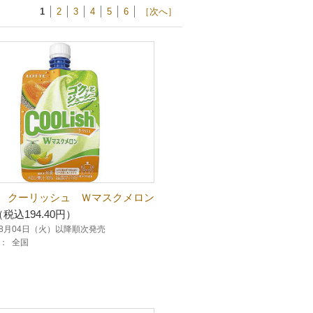
1
2
3
4
5
6
［次へ］
 クーリッシュ Ｗマスクメロン
（税込194.40円）
年08月04日（火）以降順次発売
：
全国