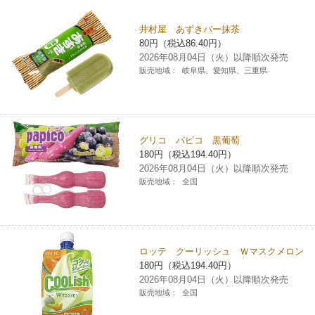
チケットサービス
宅配便
ギフト
コピー
企業理念
セブン＆アイ・ホールディングスの重点課題
井村屋 あずきバー抹茶
80円（税込86.40円）
加盟店オーナー募集
物件募集・購入
セブン‐イレブンでお受取り
セブンチケット
切手・はがき・印紙
2026年08月04日（火）以降順次発売
プリペイドカード・金券
プリント
会社概要
サステナビリティ活動基本方針
販売地域：
岐阜県、愛知県、三重県
アルバイト情報
採用情報
タワーレコード
停電時のサービス停止のお知らせ
チケットぴあ
セブン銀行ATM
ニンテンドー・ダウンロードカード
スキャン
貸借対照表・損益計算書
サステナビリティ推進体制
店舗検索
ネットショッピング
お問い合わせ
セブンネットショッピング
イープラス
ご利用可能なお支払い方法
ファクス
沿革
グリコ パピコ 黒葡萄
GREEN CHALLENGE 2050
180円（税込194.40円）
Language
2026年08月04日（火）以降順次発売
CNプレイガイド
各種料金のお支払い
チケット
国内店舗数
4VISIONS
販売地域：
全国
English (Corporate)
English (Services)
JTB
スマホプリペイド
プリペイドサービス
売上高、店舗数推移
サステナビリティニュース
中文[繁體字](服務)
ロッテ クーリッシュ Ｗマスクメロン
レジでApple Accountにチャージ
スポーツ振興くじ
セブン‐イレブンの海外事業
简体中文(服务)
サステナビリティレポート
180円（税込194.40円）
2026年08月04日（火）以降順次発売
한국어(서비스)
オンラインフォトサービス
販売地域：
全国
行政サービス
データで見るセブン‐イレブン
報告書ライブラリー
ภาษาไทย(บริการ)