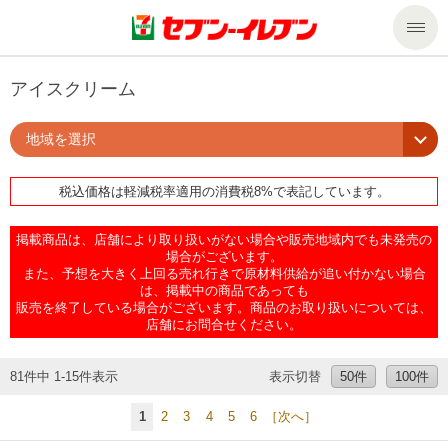
商品のご案内
アイスクリーム
地域を選択
セール・キャンペーン
商品のご案内トップ
税込価格は軽減税率適用の消費税8%で表記しています。
今週の新商品
サービス
掲載商品は、店舗により取り扱いがない場合や販売地域内でも未発売の
来週の新商品
企業情報
サービストップ
場合がございます。
また、予想を大きく上回る売れ行きで原材料供給が追い付かない場合
は、掲載中の商品であっても
販売を終了している場合がございます。商品のお取り扱いについては、
商品カテゴリ一覧
nanacoトップ
私たちの取組み
企業情報トップ
店舗にお問合せください。
セブンプレミアム
マルチコピー機でできること
ニュースリリース
サステナビリティ
81件中 1-15件表示
表示切替
50件
100件
1
2
3
4
5
6
［次へ］
便利なサービス
食の安全・安心への取組み
マルチコピー機でできることトップ
ごあいさつ
サステナビリティトップ