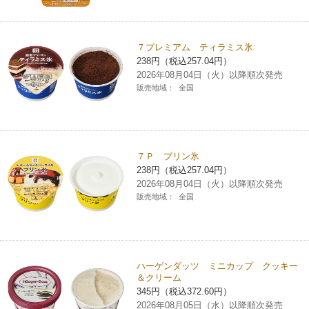
コインランドリー（店舗限定）
保険
セブン‐イレブンの「商品力」
７プレミアム ティラミス氷
宅配ロッカー（店舗限定）
学び・教育
セブン-イレブンの横顔
238円（税込257.04円）
2026年08月04日（火）以降順次発売
販売地域：
全国
自転車シェアリング（店舗限定）
セブン-イレブンの歴史
モバイルバッテリーシェアリング（店舗限定）
７Ｐ プリン氷
238円（税込257.04円）
モバイルWi-Fiバッテリーシェアリング（店舗限定）
2026年08月04日（火）以降順次発売
販売地域：
全国
荷物預かりサービス「ecbocloakエクボクローク」（店舗限定）
パウダースペース ラブン（店舗限定）
ハーゲンダッツ ミニカップ クッキー
＆クリーム
ソフトバンクギフト
345円（税込372.60円）
2026年08月05日（水）以降順次発売