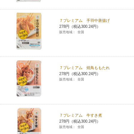
コインランドリー（店舗限定）
保険
セブン‐イレブンの「商品力」
７プレミアム 手羽中唐揚げ
宅配ロッカー（店舗限定）
学び・教育
セブン-イレブンの横顔
278円（税込300.24円）
販売地域：
全国
自転車シェアリング（店舗限定）
セブン-イレブンの歴史
モバイルバッテリーシェアリング（店舗限定）
７プレミアム 焼鳥ももたれ
278円（税込300.24円）
モバイルWi-Fiバッテリーシェアリング（店舗限定）
販売地域：
全国
荷物預かりサービス「ecbocloakエクボクローク」（店舗限定）
パウダースペース ラブン（店舗限定）
７プレミアム 牛すき煮
278円（税込300.24円）
ソフトバンクギフト
販売地域：
全国