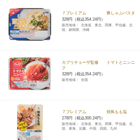
チケットサービス
宅配便
ギフト
コピー
企業理念
セブン＆アイ・ホールディングスの重点課題
７プレミアム 豚しゃぶパスタ
328円（税込354.24円）
加盟店オーナー募集
物件募集・購入
セブン‐イレブンでお受取り
セブンチケット
切手・はがき・印紙
販売地域：
北海道、東北、関東、甲信越、北
プリペイドカード・金券
プリント
会社概要
サステナビリティ活動基本方針
陸、静岡県、沖縄
アルバイト情報
採用情報
タワーレコード
停電時のサービス停止のお知らせ
チケットぴあ
セブン銀行ATM
ニンテンドー・ダウンロードカード
スキャン
貸借対照表・損益計算書
サステナビリティ推進体制
店舗検索
ネットショッピング
お問い合わせ
セブンネットショッピング
イープラス
ご利用可能なお支払い方法
ファクス
沿革
カプリチョーザ監修 トマトとニンニ
GREEN CHALLENGE 2050
ク
Language
328円（税込354.24円）
CNプレイガイド
各種料金のお支払い
チケット
国内店舗数
4VISIONS
販売地域：
全国
English (Corporate)
English (Services)
JTB
スマホプリペイド
プリペイドサービス
売上高、店舗数推移
サステナビリティニュース
中文[繁體字](服務)
７プレミアム 焼鳥もも塩
レジでApple Accountにチャージ
スポーツ振興くじ
セブン‐イレブンの海外事業
简体中文(服务)
サステナビリティレポート
278円（税込300.24円）
販売地域：
北海道、東北、関東、甲信越、北
한국어(서비스)
陸、東海、近畿、中国、四国、九州
オンラインフォトサービス
行政サービス
データで見るセブン‐イレブン
報告書ライブラリー
ภาษาไทย(บริการ)