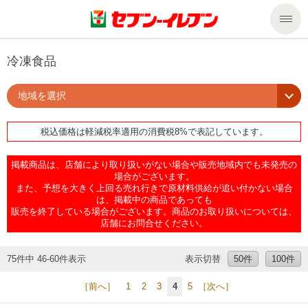
商品のご案内
冷凍食品
地域を選択
セール・キャンペーン
商品のご案内トップ
税込価格は軽減税率適用の消費税8%で表記しています。
今週の新商品
サービス
掲載商品は、店舗により取り扱いがない場合や販売地域内でも未発売の
来週の新商品
企業情報
サービストップ
場合がございます。
また、予想を大きく上回る売れ行きで原材料供給が追い付かない場合
は、掲載中の商品であっても
販売を終了している場合がございます。商品のお取り扱いについては、
商品カテゴリ一覧
nanacoトップ
私たちの取組み
企業情報トップ
店舗にお問合せください。
セブンプレミアム
マルチコピー機でできること
ニュースリリース
サステナビリティ
75件中 46-60件表示
表示切替
50件
100件
［前へ］
1
2
3
4
5
［次へ］
便利なサービス
食の安全・安心への取組み
マルチコピー機でできることトップ
ごあいさつ
サステナビリティトップ