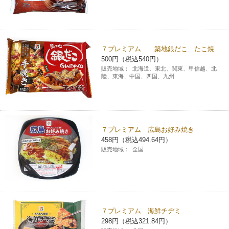
７プレミアム 築地銀だこ たこ焼
500円（税込540円）
販売地域：
北海道、東北、関東、甲信越、北
陸、東海、中国、四国、九州
７プレミアム 広島お好み焼き
458円（税込494.64円）
販売地域：
全国
７プレミアム 海鮮チヂミ
298円（税込321.84円）