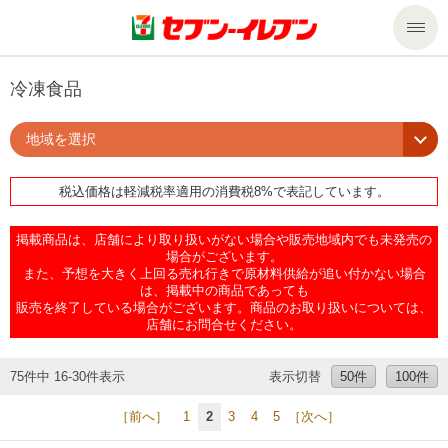
商品のご案内
冷凍食品
地域を選択
セール・キャンペーン
商品のご案内トップ
税込価格は軽減税率適用の消費税8%で表記しています。
今週の新商品
サービス
掲載商品は、店舗により取り扱いがない場合や販売地域内でも未発売の
来週の新商品
企業情報
サービストップ
場合がございます。
また、予想を大きく上回る売れ行きで原材料供給が追い付かない場合
は、掲載中の商品であっても
販売を終了している場合がございます。商品のお取り扱いについては、
商品カテゴリ一覧
nanacoトップ
私たちの取組み
企業情報トップ
店舗にお問合せください。
セブンプレミアム
マルチコピー機でできること
ニュースリリース
サステナビリティ
75件中 16-30件表示
表示切替
50件
100件
［前へ］
1
2
3
4
5
［次へ］
便利なサービス
食の安全・安心への取組み
マルチコピー機でできることトップ
ごあいさつ
サステナビリティトップ