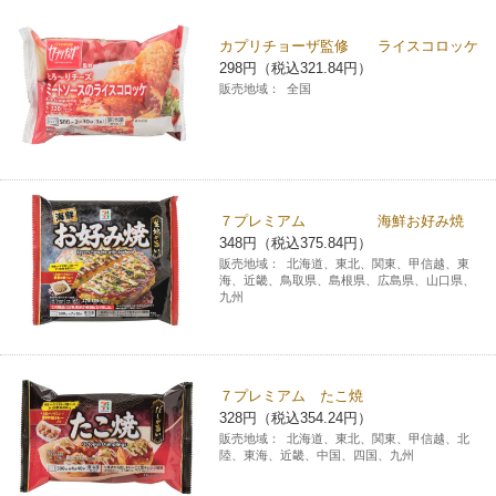
チケットサービス
宅配便
ギフト
コピー
企業理念
セブン＆アイ・ホールディングスの重点課題
カプリチョーザ監修 ライスコロッケ
298円（税込321.84円）
加盟店オーナー募集
物件募集・購入
セブン‐イレブンでお受取り
セブンチケット
切手・はがき・印紙
販売地域：
全国
プリペイドカード・金券
プリント
会社概要
サステナビリティ活動基本方針
アルバイト情報
採用情報
タワーレコード
停電時のサービス停止のお知らせ
チケットぴあ
セブン銀行ATM
ニンテンドー・ダウンロードカード
スキャン
貸借対照表・損益計算書
サステナビリティ推進体制
店舗検索
ネットショッピング
お問い合わせ
セブンネットショッピング
イープラス
ご利用可能なお支払い方法
ファクス
沿革
７プレミアム 海鮮お好み焼
GREEN CHALLENGE 2050
348円（税込375.84円）
Language
販売地域：
北海道、東北、関東、甲信越、東
CNプレイガイド
各種料金のお支払い
チケット
国内店舗数
海、近畿、鳥取県、島根県、広島県、山口県、
4VISIONS
English (Corporate)
九州
English (Services)
JTB
スマホプリペイド
プリペイドサービス
売上高、店舗数推移
サステナビリティニュース
中文[繁體字](服務)
７プレミアム たこ焼
レジでApple Accountにチャージ
スポーツ振興くじ
セブン‐イレブンの海外事業
简体中文(服务)
サステナビリティレポート
328円（税込354.24円）
販売地域：
北海道、東北、関東、甲信越、北
한국어(서비스)
陸、東海、近畿、中国、四国、九州
オンラインフォトサービス
行政サービス
データで見るセブン‐イレブン
報告書ライブラリー
ภาษาไทย(บริการ)