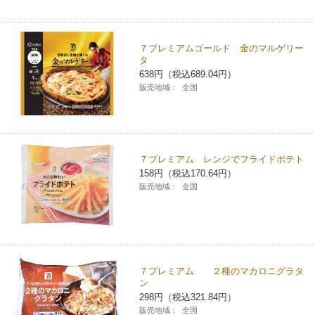
コインランドリー（店舗限定）
保険
セブン‐イレブンの「商品力」
７プレミアムゴールド 金のマルゲリー
宅配ロッカー（店舗限定）
学び・教育
タ
セブン-イレブンの横顔
638円（税込689.04円）
販売地域：
全国
自転車シェアリング（店舗限定）
セブン-イレブンの歴史
モバイルバッテリーシェアリング（店舗限定）
７プレミアム レンジでフライドポテト
158円（税込170.64円）
モバイルWi-Fiバッテリーシェアリング（店舗限定）
販売地域：
全国
荷物預かりサービス「ecbocloakエクボクローク」（店舗限定）
パウダースペース ラブン（店舗限定）
７プレミアム ２種のマカロニグラタ
ン
ソフトバンクギフト
298円（税込321.84円）
販売地域：
全国