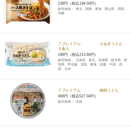
138円（税込149.04円）
販売地域：
東北、関東、東海、岡山県、四国、
沖縄
７プレミアム さぬきうどん
３食入
198円（税込213.84円）
販売地域：
北海道、東北、茨城県、栃木県、群
馬県、甲信越、北陸、東海、近畿、中国、四
国、九州
７プレミアム 鍋焼うどん
488円（税込527.04円）
販売地域：
全国