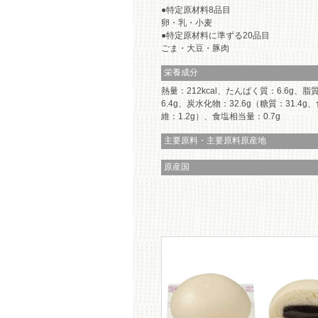
特定原材料8品目
卵・乳・小麦
特定原材料に準ずる20品目
ごま・大豆・豚肉
栄養成分
熱量：212kcal、たんぱく質：6.6g、脂
6.4g、炭水化物：32.6g（糖質：31.4g
維：1.2g）、食塩相当量：0.7g
主要原料・主要原料原産地
原産国