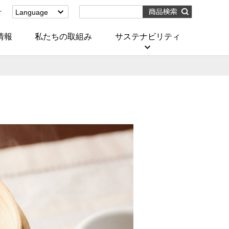
せ
Language
English
(Corporate)
情報
私たちの取組み
サステナビリティ
English
(Services)
中文[繁體字]
(服務)
简体中文(服务)
한국어(서비스)
ภาษาไทย
(บริการ)