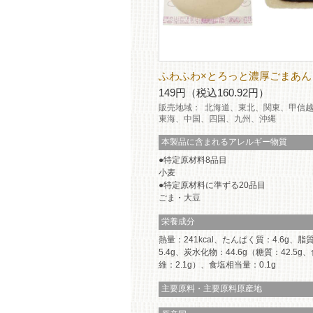
ふわふわ×とろっと濃厚ごまあん
149円（税込160.92円）
販売地域：
北海道、東北、関東、甲信
東海、中国、四国、九州、沖縄
本製品に含まれるアレルギー物質
特定原材料8品目
小麦
特定原材料に準ずる20品目
ごま・大豆
栄養成分
熱量：241kcal、たんぱく質：4.6g、脂
5.4g、炭水化物：44.6g（糖質：42.5g
維：2.1g）、食塩相当量：0.1g
主要原料・主要原料原産地