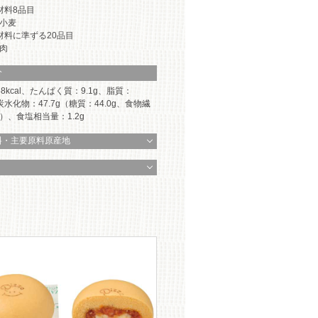
材料8品目
小麦
材料に準ずる20品目
肉
分
8kcal、たんぱく質：9.1g、脂質：
、炭水化物：47.7g（糖質：44.0g、食物繊
g）、食塩相当量：1.2g
料・主要原料原産地