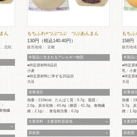
まん
もちふわ×つぶつぶ つぶあんまん
もちふ
130円（税込140.40円）
158円
越、北陸、
販売地域：
近畿
販売地域
本製品に含まれるアレルギー物質
本製品
特定原材料8品目
特定原
小麦
乳・小麦
特定原材料に準ずる20品目
特定原
大豆
大豆
栄養成分
栄養成
熱量：210kcal、たんぱく質：5.7g、脂質：
熱量：19
質：
2.0g、炭水化物：43.4g（糖質：41.3g、食物繊
5.7g、
、食物繊
維：2.1g）、食塩相当量：0.2g
維：1.3
主要原料・主要原料原産地
主要原
原産国
原産国