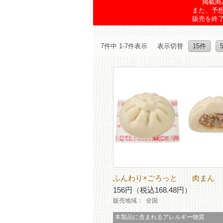
掲載商
また、予
販売を終
7件中 1-7件表示
表示切替
15件
ふんわり×ごろっと 肉まん
156円（税込168.48円）
販売地域：
全国
本製品に含まれるアレルギー物質