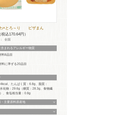
わ×とろ～り ピザまん
（税込170.64円）
：
全国
に含まれるアレルギー物質
材料8品目
材料に準ずる20品目
分
4kcal、たんぱく質：6.8g、脂質：
炭水化物：29.6g（糖質：28.3g、食物繊
g）、食塩相当量：0.8g
料・主要原料原産地