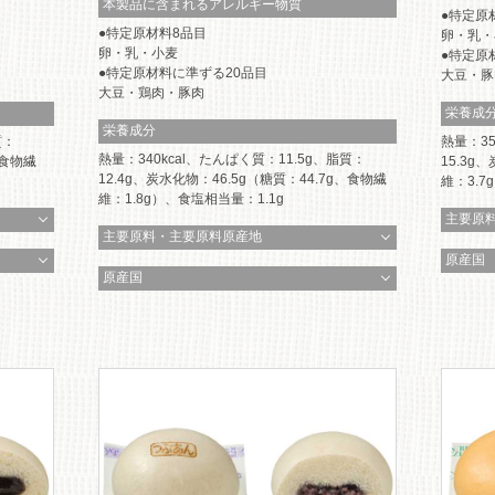
本製品に含まれるアレルギー物質
特定原
特定原材料8品目
卵・乳・
卵・乳・小麦
特定原
特定原材料に準ずる20品目
大豆・豚
大豆・鶏肉・豚肉
栄養成
栄養成分
質：
熱量：35
熱量：340kcal、たんぱく質：11.5g、脂質：
、食物繊
15.3g
12.4g、炭水化物：46.5g（糖質：44.7g、食物繊
維：3.7
維：1.8g）、食塩相当量：1.1g
主要原
主要原料・主要原料原産地
原産国
原産国