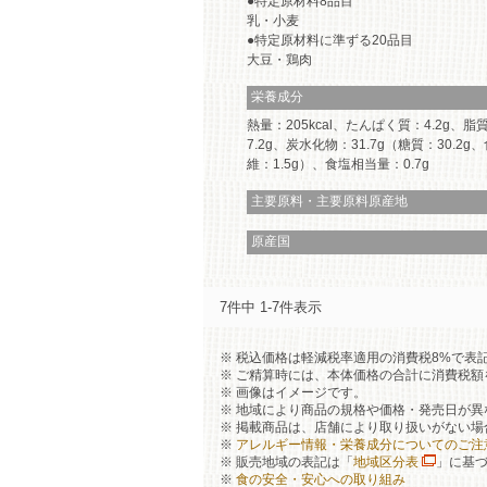
特定原材料8品目
乳・小麦
特定原材料に準ずる20品目
大豆・鶏肉
栄養成分
熱量：205kcal、たんぱく質：4.2g、脂
7.2g、炭水化物：31.7g（糖質：30.2g
維：1.5g）、食塩相当量：0.7g
主要原料・主要原料原産地
原産国
7件中 1-7件表示
税込価格は軽減税率適用の消費税8%で表
ご精算時には、本体価格の合計に消費税額
画像はイメージです。
地域により商品の規格や価格・発売日が異
掲載商品は、店舗により取り扱いがない場
アレルギー情報・栄養成分についてのご注
販売地域の表記は「
地域区分表
」に基
食の安全・安心への取り組み