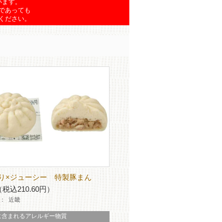
います。
であっても
ください。
り×ジューシー 特製豚まん
（税込210.60円）
：
近畿
に含まれるアレルギー物質