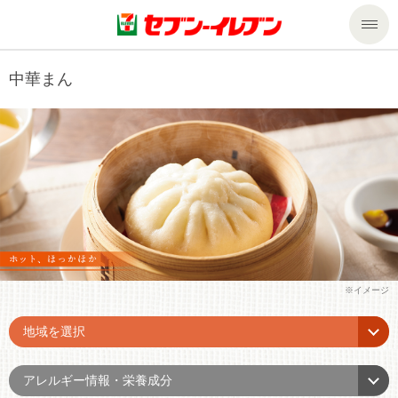
商品のご案内
中華まん
セール・キャンペーン
商品のご案内トップ
今週の新商品
サービス
来週の新商品
企業情報
サービストップ
商品カテゴリ一覧
nanacoトップ
私たちの取組み
企業情報トップ
セブンプレミアム
マルチコピー機でできること
ニュースリリース
サステナビリティ
地域を選択
便利なサービス
食の安全・安心への取組み
マルチコピー機でできることトップ
ごあいさつ
サステナビリティトップ
アレルギー情報・栄養成分