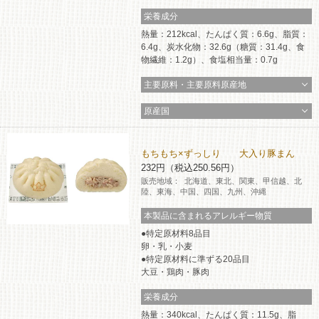
栄養成分
コインランドリー（店舗限定）
保険
セブン‐イレブンの「商品力」
熱量：212kcal、たんぱく質：6.6g、脂質：
6.4g、炭水化物：32.6g（糖質：31.4g、食
宅配ロッカー（店舗限定）
学び・教育
物繊維：1.2g）、食塩相当量：0.7g
セブン-イレブンの横顔
主要原料・主要原料原産地
自転車シェアリング（店舗限定）
セブン-イレブンの歴史
原産国
モバイルバッテリーシェアリング（店舗限定）
もちもち×ずっしり 大入り豚まん
232円（税込250.56円）
モバイルWi-Fiバッテリーシェアリング（店舗限定）
販売地域：
北海道、東北、関東、甲信越、北
陸、東海、中国、四国、九州、沖縄
本製品に含まれるアレルギー物質
荷物預かりサービス「ecbocloakエクボクローク」（店舗限定）
特定原材料8品目
卵・乳・小麦
パウダースペース ラブン（店舗限定）
特定原材料に準ずる20品目
大豆・鶏肉・豚肉
ソフトバンクギフト
栄養成分
熱量：340kcal、たんぱく質：11.5g、脂