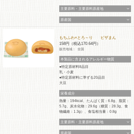
主要原料・主要原料原産地
原産国
もちふわ×とろ～り ピザまん
158円（税込170.64円）
販売地域：
全国
本製品に含まれるアレルギー物質
特定原材料8品目
乳・小麦
特定原材料に準ずる20品目
大豆
栄養成分
熱量：194kcal、たんぱく質：6.8g、脂質：
5.7g、炭水化物：29.6g（糖質：28.3g、食
物繊維：1.3g）、食塩相当量：0.8g
主要原料・主要原料原産地
原産国