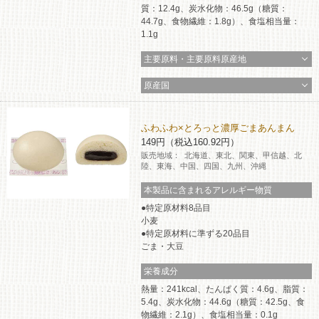
質：12.4g、炭水化物：46.5g（糖質：
44.7g、食物繊維：1.8g）、食塩相当量：
1.1g
主要原料・主要原料原産地
原産国
ふわふわ×とろっと濃厚ごまあんまん
149円（税込160.92円）
販売地域：
北海道、東北、関東、甲信越、北
陸、東海、中国、四国、九州、沖縄
本製品に含まれるアレルギー物質
特定原材料8品目
小麦
特定原材料に準ずる20品目
ごま・大豆
栄養成分
熱量：241kcal、たんぱく質：4.6g、脂質：
5.4g、炭水化物：44.6g（糖質：42.5g、食
物繊維：2.1g）、食塩相当量：0.1g