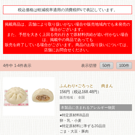
チケットサービス
宅配便
ギフト
コピー
企業理念
セブン＆アイ・ホールディングスの重点課題
税込価格は軽減税率適用の消費税8%で表記しています。
加盟店オーナー募集
物件募集・購入
セブン‐イレブンでお受取り
セブンチケット
掲載商品は、店舗により取り扱いがない場合や販売地域内でも未発売の
切手・はがき・印紙
プリペイドカード・金券
プリント
会社概要
サステナビリティ活動基本方針
場合がございます。
アルバイト情報
採用情報
また、予想を大きく上回る売れ行きで原材料供給が追い付かない場合
は、掲載中の商品であっても
タワーレコード
停電時のサービス停止のお知らせ
チケットぴあ
セブン銀行ATM
ニンテンドー・ダウンロードカード
スキャン
貸借対照表・損益計算書
サステナビリティ推進体制
販売を終了している場合がございます。商品のお取り扱いについては、
店舗検索
ネットショッピング
店舗にお問合せください。
お問い合わせ
セブンネットショッピング
イープラス
ご利用可能なお支払い方法
ファクス
沿革
GREEN CHALLENGE 2050
4件中 1-4件表示
表示切替
50件
100件
Language
CNプレイガイド
各種料金のお支払い
チケット
国内店舗数
4VISIONS
English (Corporate)
ふんわり×ごろっと 肉まん
English (Services)
JTB
156円（税込168.48円）
スマホプリペイド
プリペイドサービス
売上高、店舗数推移
サステナビリティニュース
販売地域：
全国
中文[繁體字](服務)
本製品に含まれるアレルギー物質
レジでApple Accountにチャージ
スポーツ振興くじ
セブン‐イレブンの海外事業
简体中文(服务)
サステナビリティレポート
特定原材料8品目
한국어(서비스)
卵・乳・小麦
オンラインフォトサービス
行政サービス
特定原材料に準ずる20品目
データで見るセブン‐イレブン
報告書ライブラリー
ภาษาไทย(บริการ)
ごま・大豆・豚肉