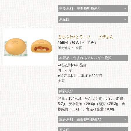
主要原料・主要原料原産地
原産国
もちふわ×とろ～り ピザまん
158円（税込170.64円）
販売地域：
全国
本製品に含まれるアレルギー物質
特定原材料8品目
乳・小麦
特定原材料に準ずる20品目
大豆
栄養成分
熱量：194kcal、たんぱく質：6.8g、脂質：
5.7g、炭水化物：29.6g（糖質：28.3g、食
物繊維：1.3g）、食塩相当量：0.8g
主要原料・主要原料原産地
原産国