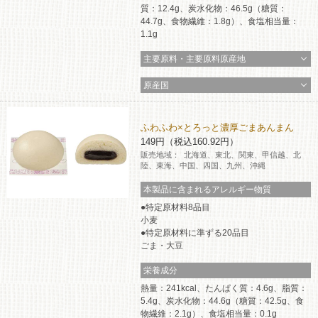
質：12.4g、炭水化物：46.5g（糖質：
44.7g、食物繊維：1.8g）、食塩相当量：
1.1g
主要原料・主要原料原産地
原産国
ふわふわ×とろっと濃厚ごまあんまん
149円（税込160.92円）
販売地域：
北海道、東北、関東、甲信越、北
陸、東海、中国、四国、九州、沖縄
本製品に含まれるアレルギー物質
特定原材料8品目
小麦
特定原材料に準ずる20品目
ごま・大豆
栄養成分
熱量：241kcal、たんぱく質：4.6g、脂質：
5.4g、炭水化物：44.6g（糖質：42.5g、食
物繊維：2.1g）、食塩相当量：0.1g