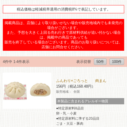
チケットサービス
宅配便
ギフト
コピー
企業理念
セブン＆アイ・ホールディングスの重点課題
税込価格は軽減税率適用の消費税8%で表記しています。
加盟店オーナー募集
物件募集・購入
セブン‐イレブンでお受取り
セブンチケット
掲載商品は、店舗により取り扱いがない場合や販売地域内でも未発売の
切手・はがき・印紙
プリペイドカード・金券
プリント
会社概要
サステナビリティ活動基本方針
場合がございます。
アルバイト情報
採用情報
また、予想を大きく上回る売れ行きで原材料供給が追い付かない場合
は、掲載中の商品であっても
タワーレコード
停電時のサービス停止のお知らせ
チケットぴあ
セブン銀行ATM
ニンテンドー・ダウンロードカード
スキャン
貸借対照表・損益計算書
サステナビリティ推進体制
販売を終了している場合がございます。商品のお取り扱いについては、
店舗検索
ネットショッピング
店舗にお問合せください。
お問い合わせ
セブンネットショッピング
イープラス
ご利用可能なお支払い方法
ファクス
沿革
GREEN CHALLENGE 2050
4件中 1-4件表示
表示切替
50件
100件
Language
CNプレイガイド
各種料金のお支払い
チケット
国内店舗数
4VISIONS
English (Corporate)
ふんわり×ごろっと 肉まん
English (Services)
JTB
156円（税込168.48円）
スマホプリペイド
プリペイドサービス
売上高、店舗数推移
サステナビリティニュース
販売地域：
全国
中文[繁體字](服務)
本製品に含まれるアレルギー物質
レジでApple Accountにチャージ
スポーツ振興くじ
セブン‐イレブンの海外事業
简体中文(服务)
サステナビリティレポート
特定原材料8品目
한국어(서비스)
卵・乳・小麦
オンラインフォトサービス
行政サービス
特定原材料に準ずる20品目
データで見るセブン‐イレブン
報告書ライブラリー
ภาษาไทย(บริการ)
ごま・大豆・豚肉