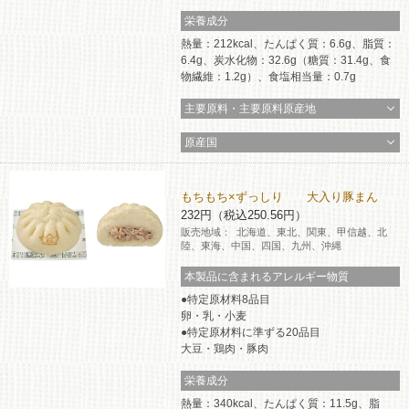
栄養成分
コインランドリー（店舗限定）
保険
セブン‐イレブンの「商品力」
熱量：212kcal、たんぱく質：6.6g、脂質：
6.4g、炭水化物：32.6g（糖質：31.4g、食
宅配ロッカー（店舗限定）
学び・教育
物繊維：1.2g）、食塩相当量：0.7g
セブン-イレブンの横顔
主要原料・主要原料原産地
自転車シェアリング（店舗限定）
セブン-イレブンの歴史
原産国
モバイルバッテリーシェアリング（店舗限定）
もちもち×ずっしり 大入り豚まん
232円（税込250.56円）
モバイルWi-Fiバッテリーシェアリング（店舗限定）
販売地域：
北海道、東北、関東、甲信越、北
陸、東海、中国、四国、九州、沖縄
本製品に含まれるアレルギー物質
荷物預かりサービス「ecbocloakエクボクローク」（店舗限定）
特定原材料8品目
卵・乳・小麦
パウダースペース ラブン（店舗限定）
特定原材料に準ずる20品目
大豆・鶏肉・豚肉
ソフトバンクギフト
栄養成分
熱量：340kcal、たんぱく質：11.5g、脂