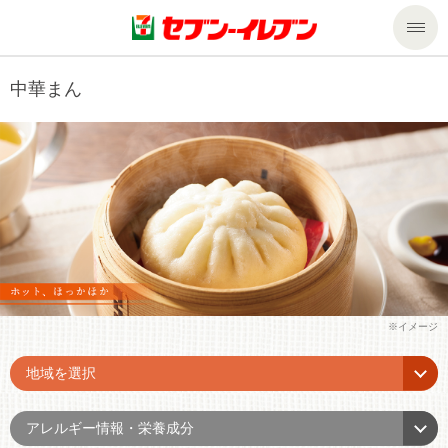
商品のご案内
中華まん
セール・キャンペーン
商品のご案内トップ
今週の新商品
サービス
来週の新商品
企業情報
サービストップ
商品カテゴリ一覧
nanacoトップ
私たちの取組み
企業情報トップ
セブンプレミアム
マルチコピー機でできること
ニュースリリース
サステナビリティ
地域を選択
便利なサービス
食の安全・安心への取組み
マルチコピー機でできることトップ
ごあいさつ
サステナビリティトップ
アレルギー情報・栄養成分